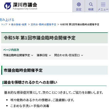
本
文
設定
検索
メニュー
深
へ
川
読み上げる
メ
市
トップ
議会情報・結果
定例会・臨時会開催予定
令和5年 第1回市議会臨時会開催予定
ニ
議
ュ
会
令和5年 第1回市議会臨時会開催予定
ー
F
へ
u
k
ページ内目次
a
g
市議会臨時会開催予定
議事日程
問合わせ先・担当窓口
a
w
a
C
市議会臨時会開催予定
i
t
y
議会を傍聴されるかたへのお願い
C
o
u
基本的な感染症対策として、次のことにつきまして、ご協力をお願いします。
n
c
i
咳や発熱のあるかたの傍聴は、ご遠慮願います。
l
こまめな手洗い・手指の消毒