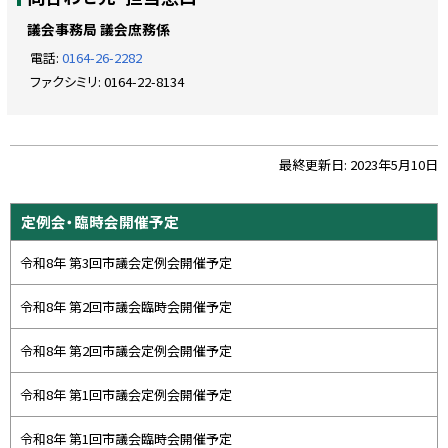
ッ
プ
議会事務局 議会庶務係
に
電話:
0164-26-2282
戻
ファクシミリ:
0164-22-8134
る
ト
最終更新日:
2023年5月10日
ッ
プ
サ
定例会・臨時会開催予定
に
イ
戻
令和8年 第3回市議会定例会開催予定
ド
る
・
令和8年 第2回市議会臨時会開催予定
メ
令和8年 第2回市議会定例会開催予定
ニ
ュ
令和8年 第1回市議会定例会開催予定
ー
令和8年 第1回市議会臨時会開催予定