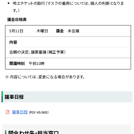
咳エチケットの励行（マスクの着用については、個人の判断となりま
す。）
議会日程表
5月11日
木曜日
議会
本会議
内容
会期の決定、議案審議（補正予算）
開議時刻
午前10時
※ 内容については、変更になる場合があります。
ト
議事日程
ッ
プ
議事日程
（PDF:49.0KB）
に
戻
ト
る
問合わせ先・担当窓口