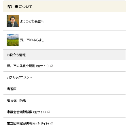
深川市について
ようこそ市長室へ
深川市のあらまし
お役立ち情報
深川市の条例や規則
（別サイト）
（
新
規
パブリックコメント
ウ
ィ
ン
ド
当番医
ウ
で
開
職員採用情報
き
ま
す
）
市議会会議録検索
（別サイト）
（
新
規
市立図書館蔵書検索
（別サイト）
ウ
（
ィ