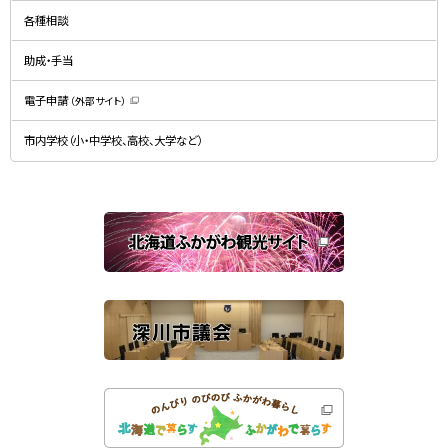
新
ン
規
ド
各種相談
ウ
ウ
ィ
で
ン
開
ド
助成・手当
き
ウ
ま
で
す
開
）
電子申請
（外部サイト）
き
（
ま
新
す
規
）
市内学校（小・中学校、高校、大学など）
ウ
ィ
ン
ド
ウ
で
関
開
き
連
ま
す
サ
）
イ
ト