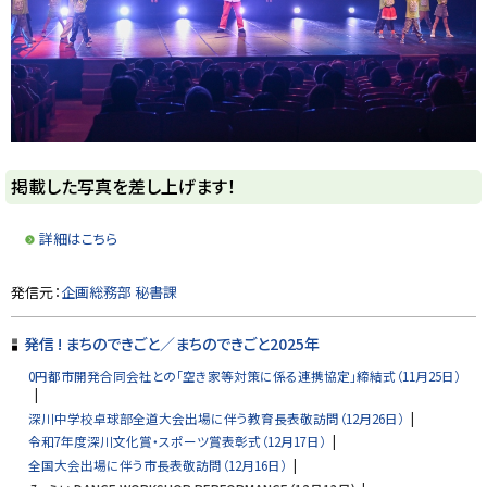
ト
掲載した写真を差し上げます！
ッ
プ
詳細はこちら
に
戻
ト
発信元：
企画総務部 秘書課
る
ッ
プ
発信 ! まちのできごと／まちのできごと2025年
に
0円都市開発合同会社との「空き家等対策に係る連携協定」締結式（11月25日）
戻
る
深川中学校卓球部全道大会出場に伴う教育長表敬訪問（12月26日）
令和7年度深川文化賞・スポーツ賞表彰式（12月17日）
全国大会出場に伴う市長表敬訪問（12月16日）