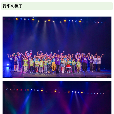
y
行事の様子