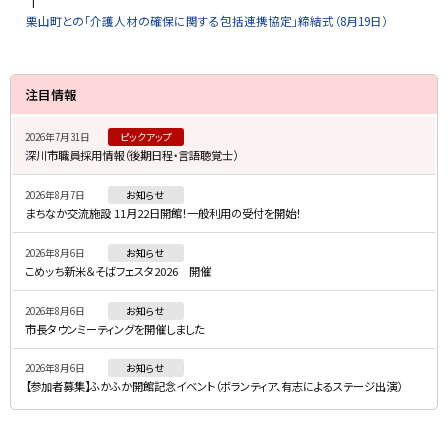
栗山町との「介護人材の確保に関する包括連携協定」締結式（8月19日）
サ
注目情報
イ
2026年7月31日
ピックアップ
ド
深川市職員採用情報（後期日程・言語聴覚士）
・
2026年8月7日
お知らせ
メ
まちなか交流施設 11月22日開館！一般利用の受付を開始！
ニ
2026年8月6日
お知らせ
ュ
こめッち新米＆そばフェスタ2026 開催
ー
2026年8月6日
お知らせ
市長タウンミーティングを開催しました
2026年8月6日
お知らせ
【参加者募集】ふかふか開館記念イベント（ボランティア、有志によるステージ出演）