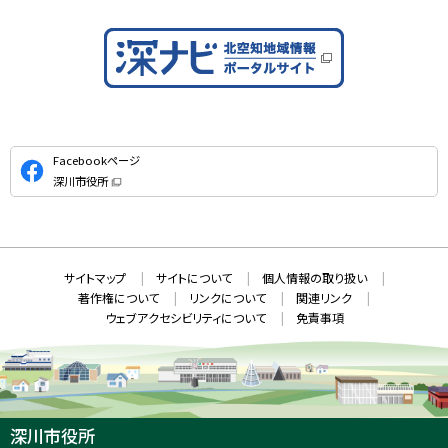
公
Facebookページ
式
深川市役所
S
（
新
N
規
ウ
S
ィ
ン
ド
本
ウ
サ
サイトマップ
サイトについて
個人情報の取り扱い
で
文
開
イ
著作権について
リンクについて
関連リンク
へ
き
ト
ま
ウェブアクセシビリティについて
免責事項
戻
す
情
）
る
メ
報
ニ
ュ
ー
へ
深川市役所
戻