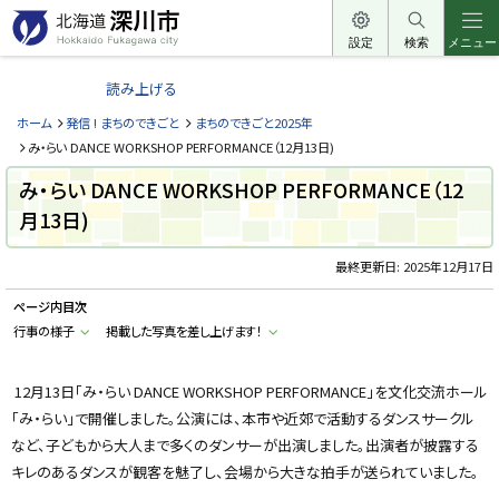
本
文
設定
検索
メニュー
北
へ
海
読み上げる
メ
道
ニ
ホーム
発信 ! まちのできごと
まちのできごと2025年
深
ュ
み・らい DANCE WORKSHOP PERFORMANCE（12月13日)
川
ー
み・らい DANCE WORKSHOP PERFORMANCE（12
市
へ
月13日)
H
o
k
k
最終更新日:
2025年12月17日
a
i
ページ内目次
d
o
行事の様子
掲載した写真を差し上げます！
F
u
k
a
12月13日「み・らい DANCE WORKSHOP PERFORMANCE」を文化交流ホール
g
「み・らい」で開催しました。公演には、本市や近郊で活動するダンスサークル
a
w
など、子どもから大人まで多くのダンサーが出演しました。出演者が披露する
a
c
キレのあるダンスが観客を魅了し、会場から大きな拍手が送られていました。
i
t