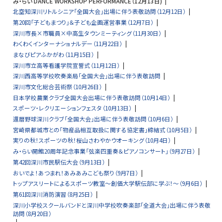
み・らい DANCE WORKSHOP PERFORMANCE（12月13日)
北空知深川リトルシニア「全国大会」出場に伴う表敬訪問（12月12日）
第20回「子どもまつり」＆子ども企画運営事業（12月7日）
深川市長×市職員×中高生タウンミーティング（11月30日）
わくわくインターナショナルデー（11月22日）
まなびピアふかがわ（11月15日）
深川市立高等看護学院宣誓式（11月12日）
深川西高等学校吹奏楽局「全国大会」出場に伴う表敬訪問
深川市文化総合芸術祭（10月26日）
日本学校農業クラブ全国大会出場に伴う表敬訪問（10月14日）
スポーツ・レクリエーションフェスタ（10月13日）
還暦野球深川クラブ「全国大会」出場に伴う表敬訪問（10月6日）
宮崎県都城市との「物産品相互取扱に関する協定書」締結式（10月5日）
実りの秋！スポーツの秋！桜山さわやかウオーキング（10月4日）
み・らい開館20周年記念事業「弦楽四重奏＆ピアノコンサート」（9月27日）
第42回深川市民駅伝大会（9月13日）
おいでよ！あつまれ！あみあみこども祭り（9月7日）
トップアスリートによるスポーツ教室～創価大学駅伝部に学ぶ！～（9月6日）
第61回深川消防演習（8月25日）
深川小学校スクールバンドと深川中学校吹奏楽部「全道大会」出場に伴う表敬
訪問（8月20日）