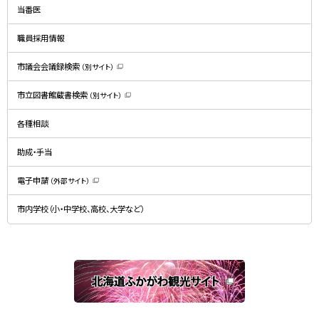
ド
当番医
ウ
で
開
職員採用情報
き
ま
す
）
市議会会議録検索
（別サイト）
（
新
規
市立図書館蔵書検索
（別サイト）
ウ
（
ィ
新
ン
規
ド
各種相談
ウ
ウ
ィ
で
ン
開
ド
助成・手当
き
ウ
ま
で
す
開
）
電子申請
（外部サイト）
き
（
ま
新
す
規
）
市内学校（小・中学校、高校、大学など）
ウ
ィ
ン
ド
ウ
で
関
開
き
連
ま
す
サ
）
イ
ト