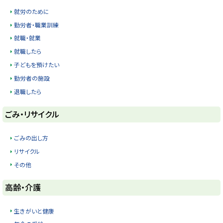
プ
就労のために
に
勤労者・職業訓練
戻
就職・就業
る
就職したら
子どもを預けたい
勤労者の施設
退職したら
ト
ごみ・リサイクル
ッ
プ
ごみの出し方
に
リサイクル
戻
その他
る
ト
高齢・介護
ッ
プ
生きがいと健康
に