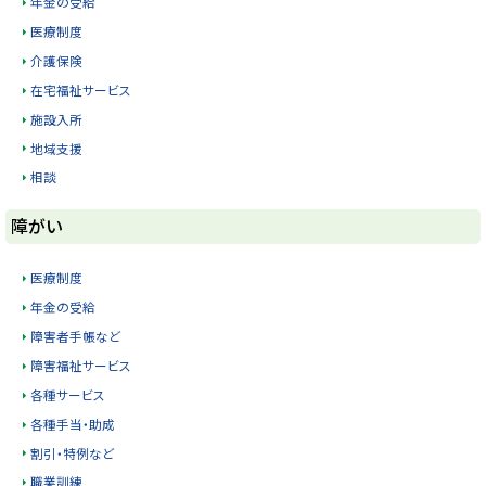
年金の受給
戻
医療制度
る
介護保険
在宅福祉サービス
施設入所
地域支援
相談
ト
障がい
ッ
プ
医療制度
に
年金の受給
戻
障害者手帳など
る
障害福祉サービス
各種サービス
各種手当・助成
割引・特例など
職業訓練