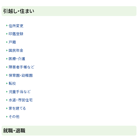
ト
引越し・住まい
ッ
プ
住所変更
に
印鑑登録
戻
戸籍
る
国民年金
医療・介護
障害者手帳など
保育園・幼稚園
転校
児童手当など
水道・市営住宅
家を建てる
その他
ト
就職・退職
ッ