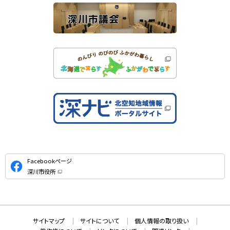
公
Facebookページ
式
深川市役所
S
（
新
N
規
ウ
S
ィ
ン
ド
本
ウ
サ
サイトマップ
サイトについて
個人情報の取り扱い
で
文
開