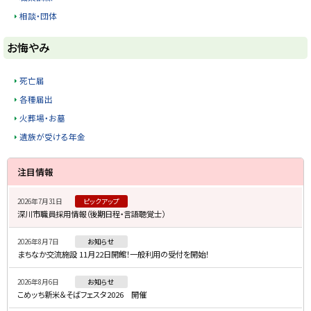
相談・団体
ト
お悔やみ
ッ
プ
死亡届
に
各種届出
戻
火葬場・お墓
る
遺族が受ける年金
サ
ト
注目情報
ッ
イ
プ
2026年7月31日
ピックアップ
ド
深川市職員採用情報（後期日程・言語聴覚士）
に
・
戻
2026年8月7日
お知らせ
メ
る
まちなか交流施設 11月22日開館！一般利用の受付を開始！
ニ
2026年8月6日
お知らせ
ュ
こめッち新米＆そばフェスタ2026 開催
ー