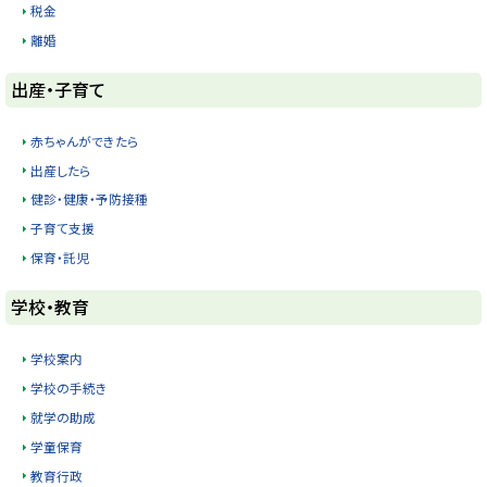
税金
y
離婚
ト
出産・子育て
ッ
プ
赤ちゃんができたら
に
出産したら
戻
健診・健康・予防接種
る
子育て支援
保育・託児
ト
学校・教育
ッ
プ
学校案内
に
学校の手続き
戻
就学の助成
る
学童保育
教育行政