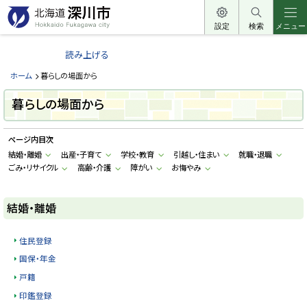
本
文
設定
検索
メニュー
北
へ
海
読み上げる
メ
道
ニ
ホーム
暮らしの場面から
深
ュ
川
暮らしの場面から
ー
市
へ
H
ページ内目次
o
k
結婚・離婚
出産・子育て
学校・教育
引越し・住まい
就職・退職
k
ごみ・リサイクル
高齢・介護
障がい
お悔やみ
a
i
d
o
結婚・離婚
F
u
k
a
住民登録
g
a
国保・年金
w
a
戸籍
c
印鑑登録
i
t