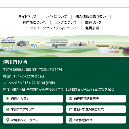
ウ
S
ィ
ン
ド
本
ウ
サ
サイトマップ
サイトについて
個人情報の取り扱い
で
文
開
イ
著作権について
リンクについて
関連リンク
へ
き
ト
ま
ウェブアクセシビリティについて
免責事項
戻
す
情
）
る
メ
報
ニ
ュ
ー
へ
深川市役所
戻
住
〒074-8650
北海道深川市2条17番17号
る
所
電話：
0164-26-2228
(代表)
：
ファクシミリ：0164-22-8134 (代表)
開庁時間：平日 午前9時から午後5時まで (12月29日から1月3日までを除く)
組織から探す
市役所電話番号表
庁舎フロアマップ
休日・夜間の窓口対応
深川市へのアクセス
お問い合わせ