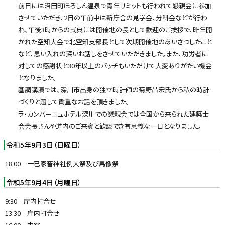
前日には沼田町ほろしん温泉で青年サミットも行われて懇親会に参加
させていただき、2日の午前中は新庁舎の見学会、分科会などが行わ
れ、午後3時からの式典には開催地の長として歓迎のご挨拶で、昨年開
かれた空知大会で北空知支部長として次期開催地のあいさつしたこと
など、思い入れの深いお話しをさせていただきました。また、功労者に
対しての感謝状と30年以上のバッチもいただけて大変ありがたい機会
となりました。
基調講演では、深川市出身の独立時計師の菊野昌宏氏から私の時計
づくりと題して貴重なお話を頂きました。
ラ・カンパーニュホテル深川での懇親会では全国から来られた建築士
会会長さんや道内のご来賓と歓談でき有意義な一日となりました。
令和5年9月3日（日曜日）
18:00 一已家畜神社例大祭及び馬像祭
令和5年9月4日（月曜日）
9:30 庁内打合せ
13:30 庁内打合せ