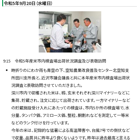
令和5年9月20日（水曜日）
9:15 令和5年産米市内検査場出荷状況調査及び表敬訪問
時折りのにわか雨も青空の下、空知農業改良普及センター北空知支
所田川支所長と、近沢市議会議長と共に本年産米市内検査場出荷状
況調査と表敬訪問させていただきました。
深川市内で収穫された米は、籾、玄米それぞれ深川マイナリーなどに
集荷、貯蔵され、注文に応じて出荷されています。一方マイナリーなど
の貯蔵施設受け入れにあたっての検査は、市内5か所の検査場で、水
分量、タンパク価、アミロース価、整粒、胴割れなどを測定して一等米
などのランク付けを行っています。
今年の米は、記録的な猛暑による高温障害や、台風7号での倒伏など
で収量、品質共に昨年より良くないようです。昨年は過去最高と言える