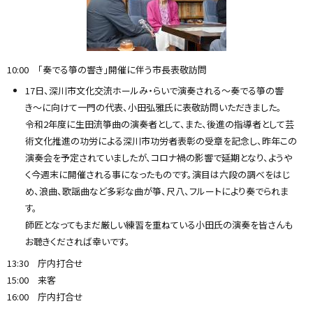
10:00 「奏でる箏の響き」開催に伴う市長表敬訪問
17日、深川市文化交流ホールみ・らいで演奏される〜奏でる箏の響
き〜に向けて一門の代表、小田弘雅氏に表敬訪問いただきました。
令和2年度に生田流箏曲の演奏者として、また、後進の指導者として芸
術文化推進の功労による深川市功労者表彰の受章を記念し、昨年この
演奏会を予定されていましたが、コロナ禍の影響で延期となり、ようや
く今週末に開催される事になったものです。演目は六段の調べをはじ
め、浪曲、歌謡曲など多彩な曲が箏、尺八、フルートにより奏でられま
す。
師匠となってもまだ厳しい練習を重ねている小田氏の演奏を皆さんも
お聴きくだされば幸いです。
13:30 庁内打合せ
15:00 来客
16:00 庁内打合せ