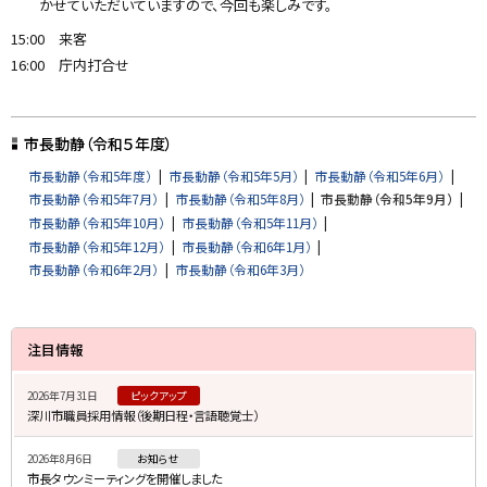
かせていただいていますので、今回も楽しみです。
15:00 来客
16:00 庁内打合せ
ト
ッ
市長動静（令和５年度）
プ
市長動静（令和5年度）
市長動静（令和5年5月）
市長動静（令和5年6月）
に
市長動静（令和5年7月）
市長動静（令和5年8月）
市長動静（令和5年9月）
戻
市長動静（令和5年10月）
市長動静（令和5年11月）
る
市長動静（令和5年12月）
市長動静（令和6年1月）
市長動静（令和6年2月）
市長動静（令和6年3月）
サ
注目情報
イ
2026年7月31日
ピックアップ
ド
深川市職員採用情報（後期日程・言語聴覚士）
・
2026年8月6日
お知らせ
メ
市長タウンミーティングを開催しました