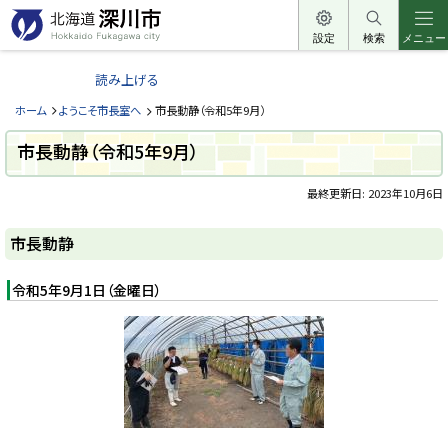
本
文
設定
検索
メニュー
北
へ
海
読み上げる
メ
道
ニ
ホーム
ようこそ市長室へ
市長動静（令和5年9月）
深
ュ
川
市長動静（令和5年9月）
ー
市
へ
最終更新日:
2023年10月6日
H
o
ペ
k
ー
k
市長動静
a
ジ
i
内
d
目
令和5年9月1日（金曜日）
o
次
F
u
市
k
長
a
動
g
静
a
w
a
c
i
t