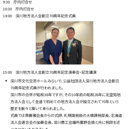
9:30 庁内打合せ
10:30 庁内打合せ
14:00 深川地方法人会創立70周年記念式典
15:00 深川地方法人会創立70周年記念演奏会・記念講演
深川市文化交流ホールみらいで、公益社団法人深川地方法人会創立
70周年記念式典が行われました。
深川市の合併が昭和38年ですが、その10年前の昭和28年に北空知地
方法人会として全道で初めての地方法人会が設立されて70年という
歴史を脈々と築いて来られました。
式典では齊藤雅会長からの式辞、札幌国税局の大橋課税部長、北海道
法人会連合会の加藤会長、深川商工会議所廣野会頭と共に祝辞を述