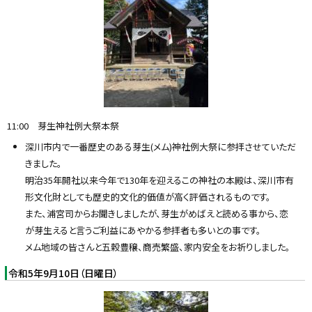
11:00 芽生神社例大祭本祭
深川市内で一番歴史のある芽生(メム)神社例大祭に参拝させていただ
きました。
明治35年開社以来今年で130年を迎えるこの神社の本殿は、深川市有
形文化財としても歴史的文化的価値が高く評価されるものです。
また、浦宮司からお聞きしましたが、芽生がめばえと読める事から、恋
が芽生えると言うご利益にあやかる参拝者も多いとの事です。
メム地域の皆さんと五穀豊穣、商売繁盛、家内安全をお祈りしました。
令和5年9月10日（日曜日）