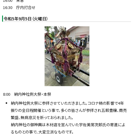
16:00 来客
16:30 庁内打合せ
令和5年9月5日（火曜日）
8:00 納内神社例大祭・本祭
納内神社例大祭に参拝させていただきました。コロナ禍の影響で4年
振りの全日程開催という事で、多くの皆さんが参拝され五穀豊穣、商売
繁盛、無病息災を祈っておられました。
納内神社の御神輿は木材店を営んでいた宇佐美常次郎氏の寄進によ
るものとの事で、大変立派なものです。