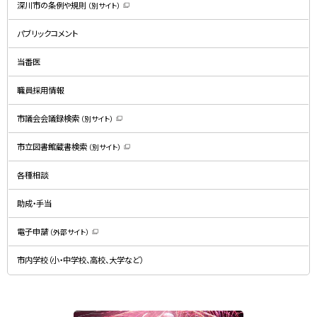
深川市の条例や規則
（別サイト）
（
新
規
パブリックコメント
ウ
ィ
ン
ド
当番医
ウ
で
開
職員採用情報
き
ま
す
）
市議会会議録検索
（別サイト）
（
新
規
市立図書館蔵書検索
（別サイト）
ウ
（
ィ
新
ン
規
ド
各種相談
ウ
ウ
ィ
で
ン
開
ド
助成・手当
き
ウ
ま
で
す
開
）
電子申請
（外部サイト）
き
（
ま
新
す
規
）
市内学校（小・中学校、高校、大学など）
ウ
ィ
ン
ド
ウ
で
関
開