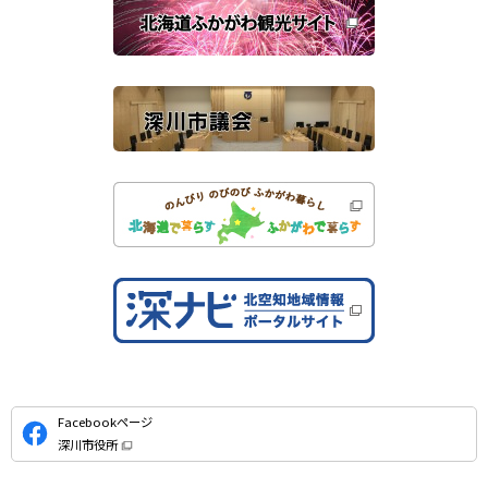
き
連
ま
す
サ
）
イ
ト
公
Facebookページ
式
深川市役所
S
（
新
N
規