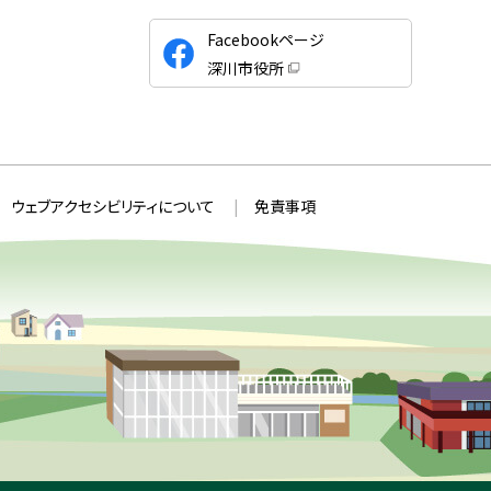
公
Facebookページ
式
深川市役所
S
（
新
N
規
ウ
S
ィ
ン
ド
ウ
ウェブアクセシビリティについて
免責事項
で
開
き
ま
す
）