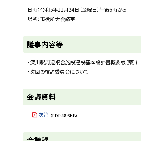
u
へ
k
日時：令和5年11月24日（金曜日）午後6時から
戻
a
場所：市役所大会議室
g
る
a
w
a
c
議事内容等
i
t
y
・深川駅周辺複合施設建設基本設計書概要版（案）に
・次回の検討委員会について
ト
会議資料
ッ
プ
次第
（PDF:48.6KB）
に
戻
ト
会議録
る