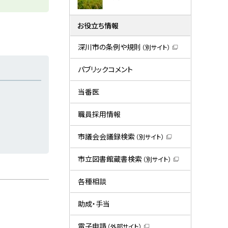
お役立ち情報
深川市の条例や規則
（別サイト）
（
新
規
パブリックコメント
ウ
ィ
ン
当番医
ド
ウ
で
職員採用情報
開
き
ま
市議会会議録検索
（別サイト）
す
（
）
新
規
市立図書館蔵書検索
（別サイト）
ウ
（
ィ
新
ン
規
各種相談
ド
ウ
ウ
ィ
で
ン
助成・手当
開
ド
き
ウ
ま
で
電子申請
（外部サイト）