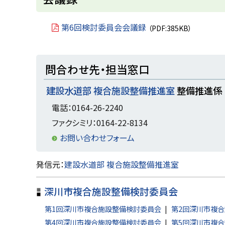
ッ
プ
第6回検討委員会会議録
（PDF:385KB）
に
戻
ト
問合わせ先・担当窓口
る
ッ
建設水道部 複合施設整備推進室
整備推進係
プ
に
電話：0164-26-2240
戻
ファクシミリ：0164-22-8134
る
お問い合わせフォーム
ト
発信元：
建設水道部 複合施設整備推進室
ッ
深川市複合施設整備検討委員会
プ
に
第1回深川市複合施設整備検討委員会
第2回深川市複
戻
第4回深川市複合施設整備検討委員会
第5回深川市複