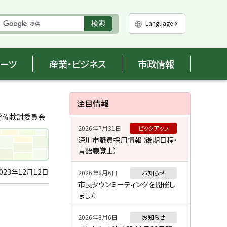
実
Language
検索
行
ポーツ
産業・ビジネス
市政情報
サ
注目情報
イ
整備検討委員会
2026年7月31日
ピックアップ
ド
深川市職員採用情報（後期日程・
言語聴覚士）
・
メ
023年12月12日
2026年8月6日
お知らせ
市長タウンミーティングを開催し
ニ
ました
ュ
2026年8月6日
お知らせ