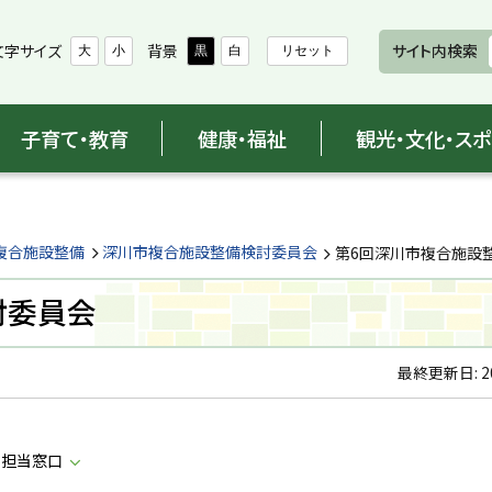
文字サイズ
背景
サイト内検索
大
小
黒
白
リセット
子育て・教育
健康・福祉
観光・文化・ス
複合施設整備
深川市複合施設整備検討委員会
第6回深川市複合施設
討委員会
最終更新日:
2
・担当窓口