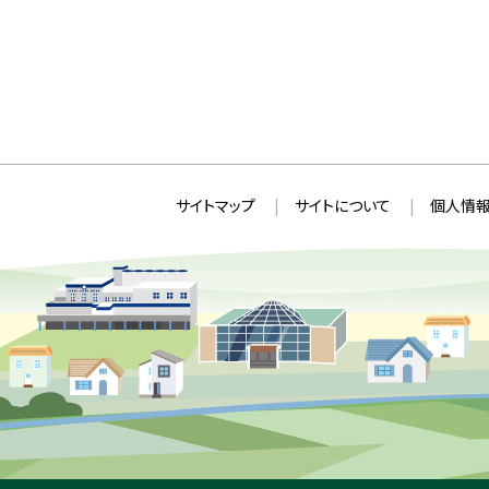
本
サ
サイトマップ
サイトについて
個人情報
文
イ
へ
ト
戻
情
る
メ
報
ニ
ュ
ー
へ
戻
る