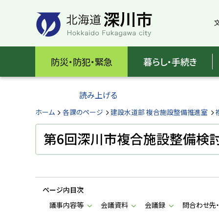
本
本
文
文
へ
へ
メ
戻
北
ニ
る
海
防災・防犯・緊急
暮らし・手続き
ュ
メ
ー
ニ
道
へ
ュ
読み上げる
深
ー
へ
ホーム
各課のページ
建設水道部 複合施設整備推進室
川
戻
る
第6回深川市複合施設整備検
市
ペ
H
ー
o
ジ
k
k
の
a
ページ内目次
ト
i
d
ッ
議事内容等
会議資料
会議録
問合わせ先
o
プ
F