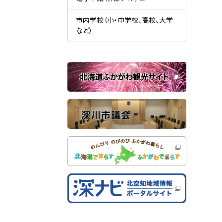
す
開
（
）
き
新
ま
規
市内学校（小・中学校、高校、大学
す
ウ
）
など）
ィ
ン
ド
ウ
で
関
開
き
連
ま
す
サ
）
イ
ト