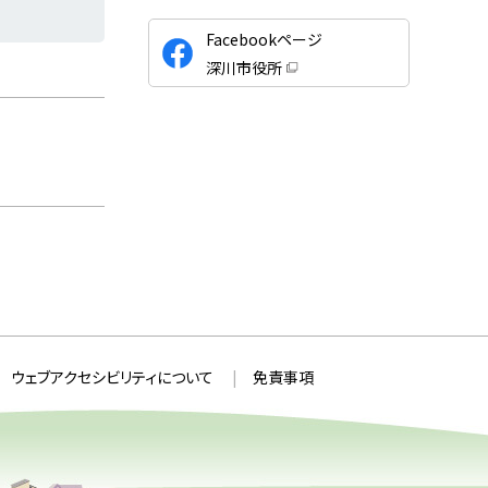
公
Facebookページ
式
深川市役所
S
（
新
N
規
ウ
S
ィ
ン
ド
ウ
で
開
き
ま
す
）
ウェブアクセシビリティについて
免責事項