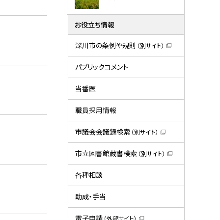
お役立ち情報
深川市の条例や規則
（別サイト）
（
新
規
パブリックコメント
ウ
ィ
ン
当番医
ド
ウ
で
職員採用情報
開
き
ま
市議会会議録検索
（別サイト）
す
（
）
新
規
市立図書館蔵書検索
（別サイト）
ウ
（
ィ
新
ン
規
各種相談
ド
ウ
ウ
ィ
で
ン
助成・手当
開
ド
き
ウ
ま
で
電子申請
（外部サイト）