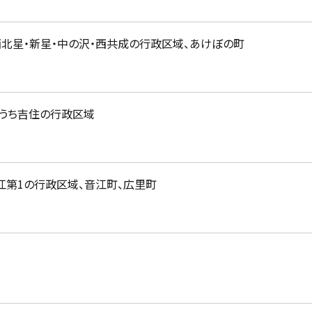
・西北星・新星・中の沢・西共成の行政区域、あけぼの町
のうち吉住の行政区域
江第1の行政区域、音江町、広里町