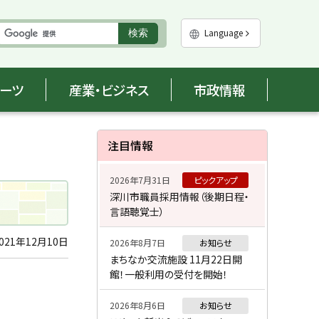
実
Language
検索
行
ポーツ
産業・ビジネス
市政情報
サ
注目情報
イ
2026年7月31日
ピックアップ
ド
深川市職員採用情報（後期日程・
言語聴覚士）
・
メ
021年12月10日
2026年8月7日
お知らせ
まちなか交流施設 11月22日開
ニ
館！一般利用の受付を開始！
ュ
2026年8月6日
お知らせ