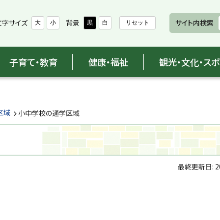
文字サイズ
背景
サイト内検索
大
小
黒
白
リセット
子育て・教育
健康・福祉
観光・文化・ス
区域
小中学校の通学区域
最終更新日:
2