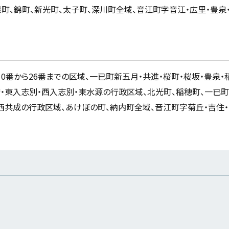
緑町、錦町、新光町、太子町、深川町全域、音江町字音江・広里・豊泉・
の10番から26番までの区域、一已町新五月・共進・桜町・桜坂・豊泉・
石狩・東入志別・西入志別・東水源の行政区域、北光町、稲穂町、一已町
沢・西共成の行政区域、あけぼの町、納内町全域、音江町字菊丘・吉住・