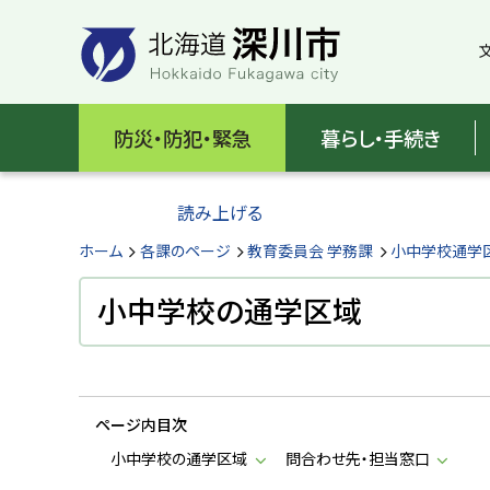
本
本
文
文
へ
へ
メ
戻
北
ニ
る
海
防災・防犯・緊急
暮らし・手続き
ュ
メ
ー
ニ
道
へ
ュ
読み上げる
深
ー
へ
ホーム
各課のページ
教育委員会 学務課
小中学校通学
川
戻
る
小中学校の通学区域
市
ペ
H
ー
o
ジ
k
k
の
a
ページ内目次
ト
i
d
ッ
小中学校の通学区域
問合わせ先・担当窓口
o
プ
F