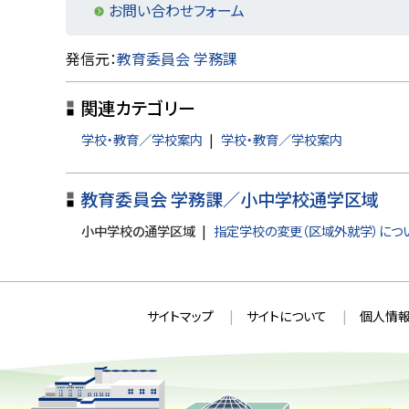
る
お問い合わせフォーム
ト
発信元：
教育委員会 学務課
ッ
関連カテゴリー
プ
に
学校・教育／学校案内
学校・教育／学校案内
戻
る
教育委員会 学務課／小中学校通学区域
小中学校の通学区域
指定学校の変更（区域外就学）につ
本
サ
サイトマップ
サイトについて
個人情報
文
イ
へ
ト
戻
情
る
メ
報