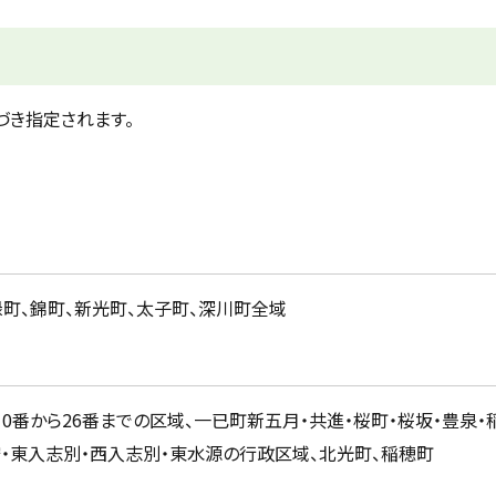
づき指定されます。
緑町、錦町、新光町、太子町、深川町全域
の10番から26番までの区域、一已町新五月・共進・桜町・桜坂・豊泉・
石狩・東入志別・西入志別・東水源の行政区域、北光町、稲穂町