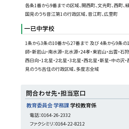
各条1番から9番までの区域、開西町、文光町、西町、
国見のうち音江第1の行政区域、音江町、広里町
一已中学校
1条から3条の10番から27番まで 及び 4条から9条
師・新岩山・南水源・北水源・24孝・東岩山・出雲・
西日向・1北星・2北星・3北星・西北星・新星・中の
見のうち吉住の行政区域、多度志全域
ト
問合わせ先・担当窓口
ッ
教育委員会 学務課
学校教育係
プ
に
電話：0164-26-2332
戻
ファクシミリ：0164-22-8212