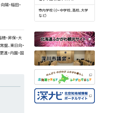
す
開
（
向陽・稲田・
）
き
新
ま
規
市内学校（小・中学校、高校、大学
す
ウ
）
など）
ィ
ン
ド
ウ
で
関
開
稲穂・昇保・大
き
連
ま
常盤、東日向・
す
サ
）
イ
更進・内園・国
ト