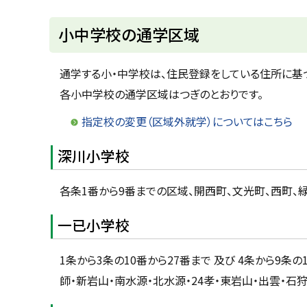
u
へ
k
戻
小中学校の通学区域
a
g
る
a
w
通学する小・中学校は、住民登録をしている住所に基
a
c
各小中学校の通学区域はつぎのとおりです。
i
t
y
指定校の変更（区域外就学）についてはこちら
深川小学校
各条1番から9番までの区域、開西町、文光町、西町、
一已小学校
1条から3条の10番から27番まで 及び 4条から9条
師・新岩山・南水源・北水源・24孝・東岩山・出雲・