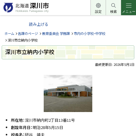
本
文
設定
検索
メニュー
北
へ
海
読み上げる
メ
道
ニ
ホーム
各課のページ
教育委員会 学務課
市内の小学校・中学校
深
ュ
深川市立納内小学校
川
ー
深川市立納内小学校
市
へ
H
o
最終更新日:
2026年5月1日
k
ペ
k
a
ー
i
ジ
d
内
o
目
F
u
次
k
問
a
合
g
a
わ
w
せ
所在地：
深川市納内町2丁目13番11号
a
先
c
創設年月日：
明治28年5月15日
・
i
校長名：
研谷 靖夫
担
t