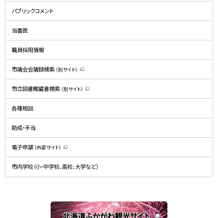
新
規
パブリックコメント
ウ
ィ
ン
ド
当番医
ウ
で
開
職員採用情報
き
ま
す
）
市議会会議録検索
（別サイト）
（
新
規
市立図書館蔵書検索
（別サイト）
ウ
（
ィ
新
ン
規
ド
各種相談
ウ
ウ
ィ
で
ン
開
ド
助成・手当
き
ウ
ま
で
す
開
）
電子申請
（外部サイト）
き
（
ま
新
す
規
）
市内学校（小・中学校、高校、大学など）
ウ
ィ
ン
ド
ウ
で
関
開
き
連
ま
す