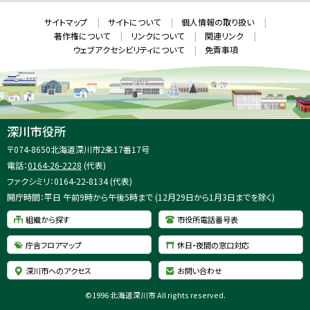
ン
ド
本
ウ
サ
サイトマップ
サイトについて
個人情報の取り扱い
で
文
開
イ
著作権について
リンクについて
関連リンク
へ
き
ト
ま
ウェブアクセシビリティについて
免責事項
戻
す
情
）
る
メ
報
ニ
ュ
ー
へ
深川市役所
戻
住
〒074-8650
北海道深川市2条17番17号
る
所
電話：
0164-26-2228
(代表)
：
ファクシミリ：0164-22-8134 (代表)
開庁時間：平日 午前9時から午後5時まで (12月29日から1月3日までを除く)
組織から探す
市役所電話番号表
庁舎フロアマップ
休日・夜間の窓口対応
深川市へのアクセス
お問い合わせ
©
1996 北海道深川市 All rights reserved.