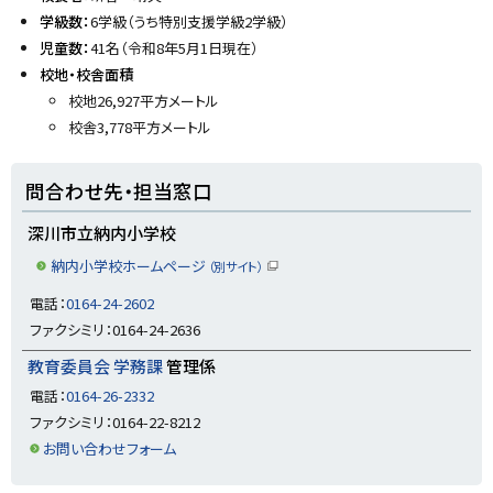
y
当
学級数：
6学級（うち特別支援学級2学級）
窓
児童数：
41名（令和8年5月1日現在）
口
校地・校舎面積
校地26,927平方メートル
校舎3,778平方メートル
問合わせ先・担当窓口
深川市立納内小学校
納内小学校ホームページ
（別サイト）
（
新
電話：
0164-24-2602
規
ウ
ファクシミリ：0164-24-2636
ィ
ン
教育委員会 学務課
管理係
ド
ウ
で
電話：
0164-26-2332
開
ファクシミリ：0164-22-8212
き
ま
お問い合わせフォーム
す
）