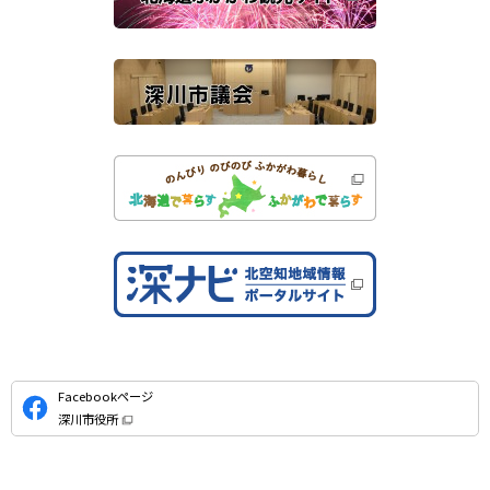
サ
）
イ
ト
公
Facebookページ
式
深川市役所
S
（
新
N
規
ウ
S
ィ