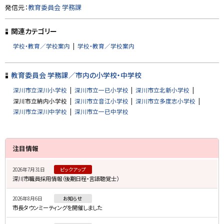
ト
発信元：
教育委員会 学務課
ッ
プ
関連カテゴリー
に
学校・教育／学校案内
学校・教育／学校案内
戻
る
教育委員会 学務課／市内の小学校・中学校
深川市立深川小学校
深川市立一已小学校
深川市立北新小学校
深川市立納内小学校
深川市立音江小学校
深川市立多度志小学校
深川市立深川中学校
深川市立一已中学校
サ
注目情報
イ
2026年7月31日
ピックアップ
ド
深川市職員採用情報（後期日程・言語聴覚士）
・
2026年8月6日
お知らせ
メ
市長タウンミーティングを開催しました
ニ