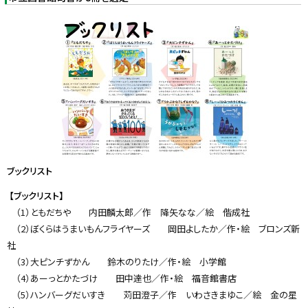
に
戻
る
ブックリスト
【ブックリスト】
（1）ともだちや 内田麟太郎／作 降矢なな／絵 偕成社
（2）ぼくらはうまいもんフライヤーズ 岡田よしたか／作・絵 ブロンズ新
社
（3）大ピンチずかん 鈴木のりたけ／作・絵 小学館
（4）あーっとかたづけ 田中達也／作・絵 福音館書店
（5）ハンバーグだいすき 苅田澄子／作 いわさきまゆこ／絵 金の星