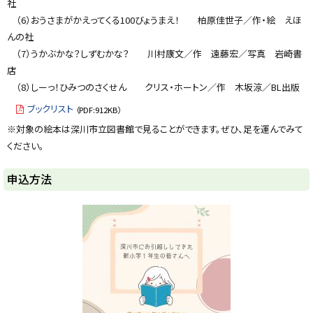
社
（6）おうさまがかえってくる100びょうまえ！ 柏原佳世子／作・絵 えほ
んの社
（7）うかぶかな？しずむかな？ 川村康文／作 遠藤宏／写真 岩崎書
店
（8）しーっ！ひみつのさくせん クリス・ホートン／作 木坂涼／BL出版
ブックリスト
（PDF:912KB）
※対象の絵本は深川市立図書館で見ることができます。ぜひ、足を運んでみて
ください。
ト
申込方法
ッ
プ
に
戻
る