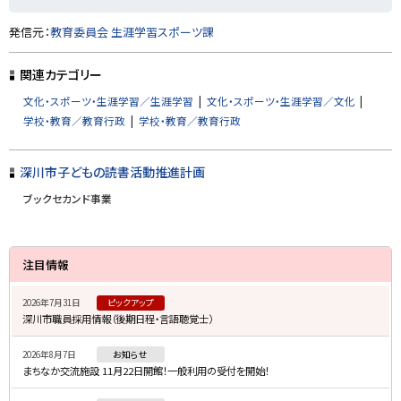
ト
発信元：
教育委員会 生涯学習スポーツ課
ッ
プ
関連カテゴリー
に
文化・スポーツ・生涯学習／生涯学習
文化・スポーツ・生涯学習／文化
戻
学校・教育／教育行政
学校・教育／教育行政
る
深川市子どもの読書活動推進計画
ブックセカンド事業
サ
注目情報
イ
2026年7月31日
ピックアップ
ド
深川市職員採用情報（後期日程・言語聴覚士）
・
2026年8月7日
お知らせ
メ
まちなか交流施設 11月22日開館！一般利用の受付を開始！
ニ