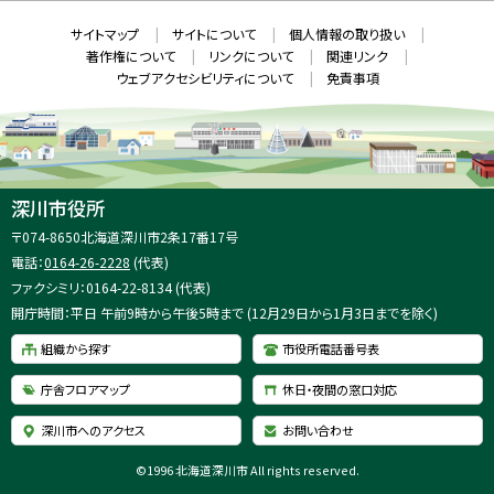
ン
ド
本
ウ
サ
サイトマップ
サイトについて
個人情報の取り扱い
で
文
開
イ
著作権について
リンクについて
関連リンク
へ
き
ト
ま
ウェブアクセシビリティについて
免責事項
戻
す
情
）
る
メ
報
ニ
ュ
ー
へ
深川市役所
戻
住
〒074-8650
北海道深川市2条17番17号
る
所
電話：
0164-26-2228
(代表)
：
ファクシミリ：0164-22-8134 (代表)
開庁時間：平日 午前9時から午後5時まで (12月29日から1月3日までを除く)
組織から探す
市役所電話番号表
庁舎フロアマップ
休日・夜間の窓口対応
深川市へのアクセス
お問い合わせ
©
1996 北海道深川市 All rights reserved.