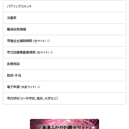
新
規
パブリックコメント
ウ
ィ
ン
ド
当番医
ウ
で
開
職員採用情報
き
ま
す
）
市議会会議録検索
（別サイト）
（
新
規
市立図書館蔵書検索
（別サイト）
ウ
（
ィ
新
ン
規
ド
各種相談
ウ
ウ
ィ
で
ン
開
ド
助成・手当
き
ウ
ま
で
す
開
）
電子申請
（外部サイト）
き
（
ま
新
す
規
）
市内学校（小・中学校、高校、大学など）
ウ
ィ
ン
ド
ウ
で
関
開
き
連
ま
す