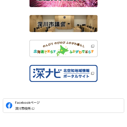
サ
）
イ
ト
公
Facebookページ
式
深川市役所
S
（
新
N
規
ウ
S
ィ