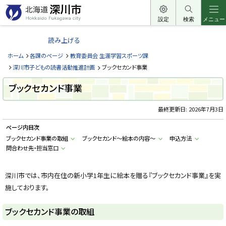
本
文
設定
検索
メニュー
北
へ
海
読み上げる
メ
道
ニ
ホーム
各課のページ
教育委員会 生涯学習スポーツ課
深
ュ
深川市子どもの読書活動推進計画
ブックセカンド事業
川
ー
市
ブックセカンド事業
へ
H
o
最終更新日:
2026年7月3日
k
k
a
ページ内目次
i
ブックセカンド事業の取組
ブックセカンド～絵本の内容～
申込方法
d
o
問合わせ先・担当窓口
F
u
k
深川市では、市内在住の新小学1年生に絵本を贈る『ブックセカンド事業』を実
a
g
施しております。
a
w
a
ブックセカンド事業の取組
c
i
t