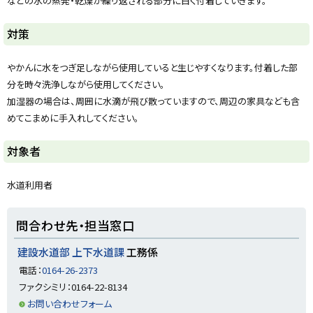
などの水の蒸発・乾燥が繰り返される部分に白く付着していきます。
y
ト
対策
ッ
プ
やかんに水をつぎ足しながら使用していると生じやすくなります。付着した部
に
分を時々洗浄しながら使用してください。
戻
加湿器の場合は、周囲に水滴が飛び散っていますので、周辺の家具なども含
る
めてこまめに手入れしてください。
ト
対象者
ッ
プ
水道利用者
に
戻
ト
問合わせ先・担当窓口
る
ッ
プ
建設水道部 上下水道課
工務係
に
電話：
0164-26-2373
戻
ファクシミリ：0164-22-8134
る
お問い合わせフォーム