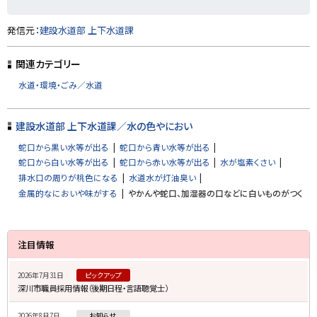
ト
発信元：
建設水道部 上下水道課
ッ
プ
関連カテゴリー
に
水道・環境・ごみ／水道
戻
る
建設水道部 上下水道課／水の色やにおい
蛇口から黒い水等が出る
蛇口から青い水等が出る
蛇口から白い水等が出る
蛇口から赤い水等が出る
水が塩素くさい
排水口の周りが桃色になる
水道水が灯油臭い
金属的なにおいや味がする
やかんや蛇口、加湿器の口などに白いものがつく
サ
注目情報
イ
2026年7月31日
ピックアップ
ド
深川市職員採用情報（後期日程・言語聴覚士）
・
2026年8月7日
お知らせ