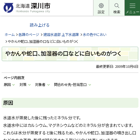
本
文
設定
検索
メニュー
北
へ
海
読み上げる
メ
道
ニ
ホーム
各課のページ
建設水道部 上下水道課
水の色やにおい
深
ュ
やかんや蛇口、加湿器の口などに白いものがつく
川
ー
やかんや蛇口、加湿器の口などに白いものがつく
市
へ
H
o
最終更新日:
2009年10月6日
k
k
ページ内目次
a
i
原因
対策
対象者
問合わせ先・担当窓口
d
o
F
u
原因
k
a
g
水道水が蒸発した後に残ったミネラル分です。
a
w
水道水中にはカルシウム、マグネシウムなどのミネラル分が含まれています。
a
c
これらは水分が蒸発すると後に残るため、やかんや蛇口、加湿器の噴き出し口
i
t