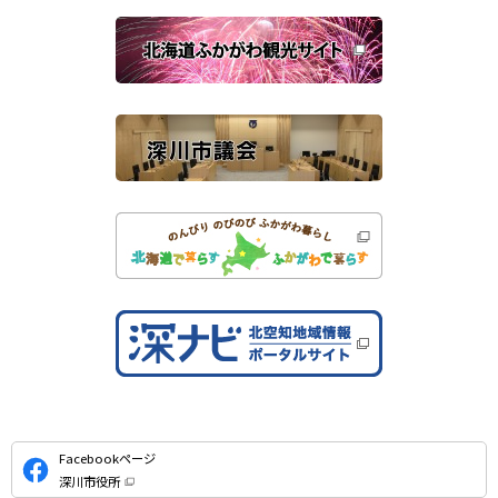
で
関
開
き
連
ま
す
サ
）
イ
ト
公
Facebookページ
式
深川市役所
S
（