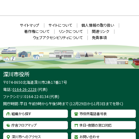
新
N
規
ウ
S
ィ
ン
ド
本
ウ
サ
サイトマップ
サイトについて
個人情報の取り扱い
で
文
開
イ
著作権について
リンクについて
関連リンク
へ
き
ト
ま
ウェブアクセシビリティについて
免責事項
戻
す
情
）
る
メ
報
ニ
ュ
ー
へ
深川市役所
戻
住
〒074-8650
北海道深川市2条17番17号
る
所
電話：
0164-26-2228
(代表)
：
ファクシミリ：0164-22-8134 (代表)
開庁時間：平日 午前9時から午後5時まで (12月29日から1月3日までを除く)
組織から探す
市役所電話番号表
庁舎フロアマップ
休日・夜間の窓口対応
深川市へのアクセス
お問い合わせ