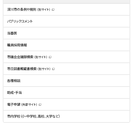
深川市の条例や規則
（別サイト）
（
新
規
パブリックコメント
ウ
ィ
ン
ド
当番医
ウ
で
開
職員採用情報
き
ま
す
）
市議会会議録検索
（別サイト）
（
新
規
市立図書館蔵書検索
（別サイト）
ウ
（
ィ
新
ン
規
ド
各種相談
ウ
ウ
ィ
で
ン
開
ド
助成・手当
き
ウ
ま
で
す
開
）
電子申請
（外部サイト）
き
（
ま
新
す
規
）
市内学校（小・中学校、高校、大学など）
ウ
ィ
ン
ド
ウ