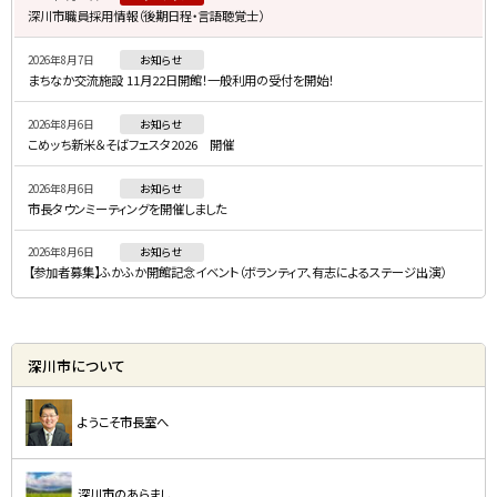
ド
深川市職員採用情報（後期日程・言語聴覚士）
・
2026年8月7日
お知らせ
メ
まちなか交流施設 11月22日開館！一般利用の受付を開始！
ニ
2026年8月6日
お知らせ
ュ
こめッち新米＆そばフェスタ2026 開催
ー
2026年8月6日
お知らせ
市長タウンミーティングを開催しました
2026年8月6日
お知らせ
【参加者募集】ふかふか開館記念イベント（ボランティア、有志によるステージ出演）
深川市について
ようこそ市長室へ
深川市のあらまし