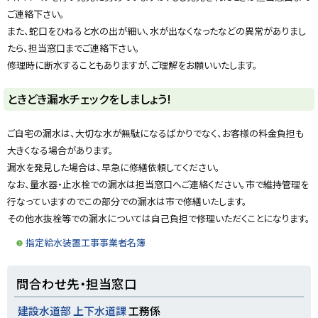
y
ご連絡下さい。
また、蛇口をひねると水の出が細い、水が出なくなったなどの異常がありまし
たら、担当窓口までご連絡下さい。
修理時に断水することもありますが、ご理解をお願いいたします。
ト
ときどき漏水チェックをしましょう!
ッ
プ
ご自宅の漏水は、大切な水が無駄になるばかりでなく、お客様の料金負担も
に
大きくなる場合があります。
戻
漏水を発見した場合は、早急に修繕依頼してください。
る
なお、量水器・止水栓での漏水は担当窓口へご連絡ください。市で維持管理を
行なっていますのでこの部分での漏水は市で修繕いたします。
その他水抜栓等での漏水については自己負担で修理いただくことになります。
指定給水装置工事事業者名簿
ト
問合わせ先・担当窓口
ッ
プ
建設水道部 上下水道課
工務係