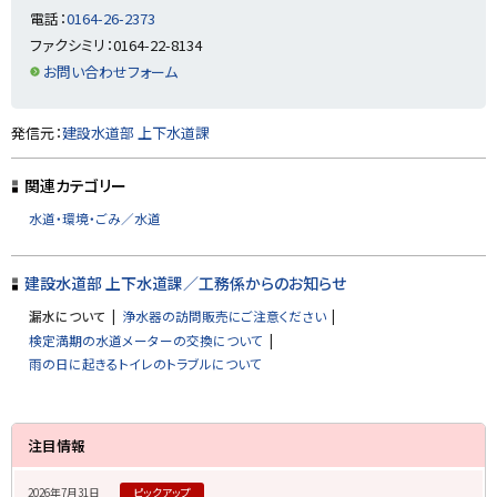
に
電話：
0164-26-2373
戻
ファクシミリ：0164-22-8134
る
お問い合わせフォーム
ト
発信元：
建設水道部 上下水道課
ッ
プ
関連カテゴリー
に
水道・環境・ごみ／水道
戻
る
建設水道部 上下水道課／工務係からのお知らせ
漏水について
浄水器の訪問販売にご注意ください
検定満期の水道メーターの交換について
雨の日に起きるトイレのトラブルについて
サ
注目情報
イ
2026年7月31日
ピックアップ