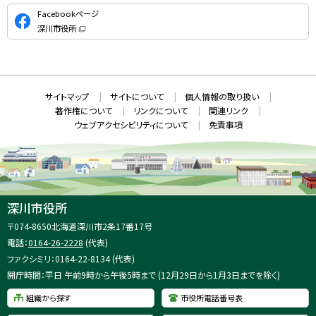
公
Facebookページ
式
深川市役所
S
（
新
N
規
ウ
S
ィ
ン
ド
本
ウ
サ
サイトマップ
サイトについて
個人情報の取り扱い
で
文
開
イ
著作権について
リンクについて
関連リンク
へ
き
ト
ま
ウェブアクセシビリティについて
免責事項
戻
す
情
）
る
メ
報
ニ
ュ
ー
へ
深川市役所
戻
住
〒074-8650
北海道深川市2条17番17号
る
所
電話：
0164-26-2228
(代表)
：
ファクシミリ：0164-22-8134 (代表)
開庁時間：平日 午前9時から午後5時まで (12月29日から1月3日までを除く)
組織から探す
市役所電話番号表