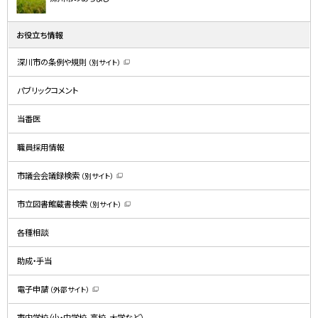
お役立ち情報
深川市の条例や規則
（別サイト）
（
新
規
パブリックコメント
ウ
ィ
ン
ド
当番医
ウ
で
開
職員採用情報
き
ま
す
）
市議会会議録検索
（別サイト）
（
新
規
市立図書館蔵書検索
（別サイト）
ウ
（
ィ
新
ン
規
ド
各種相談
ウ
ウ
ィ
で
ン
開
ド
助成・手当
き
ウ
ま
で
す
開
）
電子申請
（外部サイト）
き
（
ま
新
す
規
）
市内学校（小・中学校、高校、大学など）