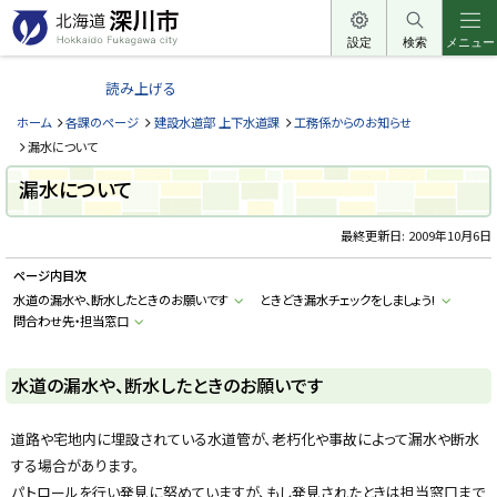
本
文
設定
検索
メニュー
北
へ
海
読み上げる
メ
道
ニ
ホーム
各課のページ
建設水道部 上下水道課
工務係からのお知らせ
深
ュ
漏水について
川
ー
漏水について
市
へ
H
o
最終更新日:
2009年10月6日
k
k
ページ内目次
a
i
水道の漏水や、断水したときのお願いです
ときどき漏水チェックをしましょう!
d
問合わせ先・担当窓口
o
F
u
k
水道の漏水や、断水したときのお願いです
a
g
a
w
道路や宅地内に埋設されている水道管が、老朽化や事故によって漏水や断水
a
c
する場合があります。
i
パトロールを行い発見に努めていますが、もし発見されたときは担当窓口まで
t