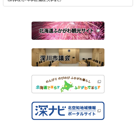
ウ
ィ
ン
ド
ウ
で
関
開
き
連
ま
す
サ
）
イ
ト