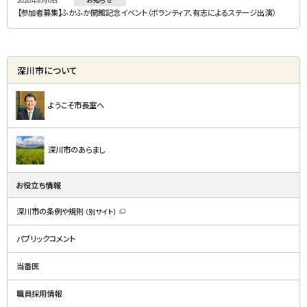
2026年8月6日
お知らせ
【参加者募集】ふかふか開館記念イベント（ボランティア、有志によるステージ出演）
深川市について
ようこそ市長室へ
深川市のあらまし
お役立ち情報
深川市の条例や規則
（別サイト）
（
新
規
パブリックコメント
ウ
ィ
ン
ド
当番医
ウ
で
開
職員採用情報
き
ま