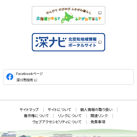
公
Facebookページ
式
深川市役所
S
（
新
N
規
ウ
S
ィ
ン
ド
本
ウ
サ
サイトマップ
サイトについて
個人情報の取り扱い
で
文
開
イ
著作権について
リンクについて
関連リンク
へ
き
ト
ま
ウェブアクセシビリティについて
免責事項
戻
す
情
）
る
メ
報