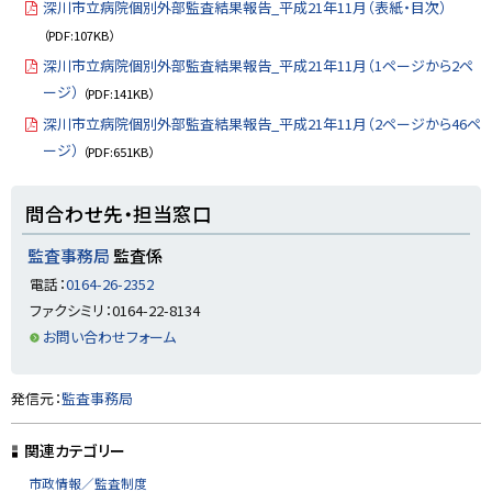
深川市立病院個別外部監査結果報告_平成21年11月（表紙・目次）
y
（PDF:107KB）
深川市立病院個別外部監査結果報告_平成21年11月（1ページから2ペ
ージ）
（PDF:141KB）
深川市立病院個別外部監査結果報告_平成21年11月（2ページから46ペ
ージ）
（PDF:651KB）
ト
問合わせ先・担当窓口
ッ
プ
監査事務局
監査係
に
電話：
0164-26-2352
戻
ファクシミリ：0164-22-8134
る
お問い合わせフォーム
ト
発信元：
監査事務局
ッ
プ
関連カテゴリー
に
市政情報／監査制度