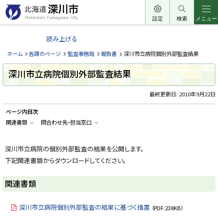
本
文
設定
検索
メニュー
北
へ
海
読み上げる
メ
道
ニ
ホーム
各課のページ
監査事務局
報告書
深川市立病院個別外部監査結果
深
ュ
川
深川市立病院個別外部監査結果
ー
市
へ
最終更新日:
2010年9月22日
H
o
k
ページ内目次
k
a
関連書類
問合わせ先・担当窓口
i
d
o
深川市立病院の個別外部監査の結果を公開します。
F
u
下記関連書類からダウンロードしてください。
k
a
g
関連書類
a
w
a
c
深川市立病院個別外部監査の結果に基づく措置
（PDF:238KB）
i
t