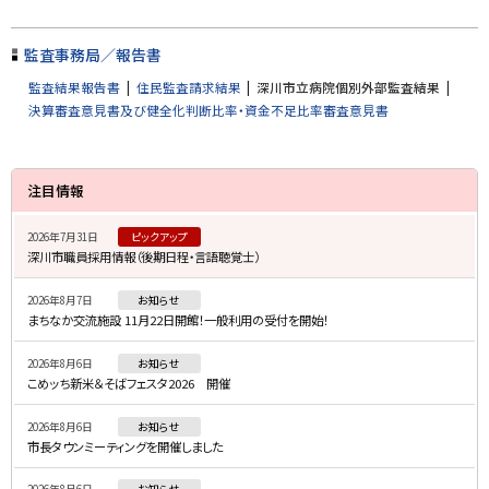
戻
る
監査事務局／報告書
監査結果報告書
住民監査請求結果
深川市立病院個別外部監査結果
決算審査意見書及び健全化判断比率・資金不足比率審査意見書
サ
注目情報
イ
2026年7月31日
ピックアップ
ド
深川市職員採用情報（後期日程・言語聴覚士）
・
2026年8月7日
お知らせ
メ
まちなか交流施設 11月22日開館！一般利用の受付を開始！
ニ
2026年8月6日
お知らせ
ュ
こめッち新米＆そばフェスタ2026 開催
ー
2026年8月6日
お知らせ
市長タウンミーティングを開催しました