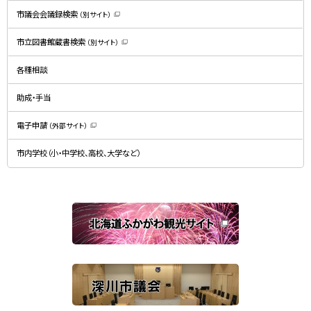
す
）
市議会会議録検索
（別サイト）
（
新
規
市立図書館蔵書検索
（別サイト）
ウ
（
ィ
新
ン
規
ド
各種相談
ウ
ウ
ィ
で
ン
開
ド
助成・手当
き
ウ
ま
で
す
開
）
電子申請
（外部サイト）
き
（
ま
新
す
規
）
市内学校（小・中学校、高校、大学など）
ウ
ィ
ン
ド
ウ
で
関
開
き
連
ま
す
サ
）
イ
ト