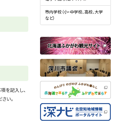
す
開
（
）
き
新
ま
規
市内学校（小・中学校、高校、大学
す
ウ
）
など）
ィ
ン
ド
ウ
で
関
開
き
連
ま
す
サ
）
イ
ト
項を記入し、
ださい。