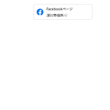
公
Facebookページ
式
深川市役所
S
（
新
N
規
ウ
S
ィ
ン
ド
ウ
で
開
き
ま
す
）