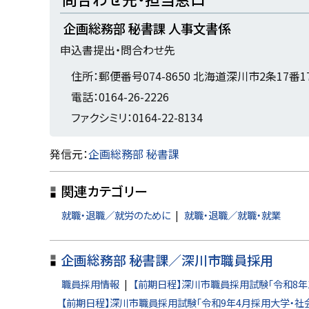
ッ
企画総務部 秘書課 人事文書係
プ
申込書提出・問合わせ先
に
戻
住所：郵便番号074-8650 北海道深川市2条17番1
る
電話：0164-26-2226
ファクシミリ：0164-22-8134
ト
発信元：
企画総務部 秘書課
ッ
関連カテゴリー
プ
に
就職・退職／就労のために
就職・退職／就職・就業
戻
る
企画総務部 秘書課／深川市職員採用
職員採用情報
【前期日程】深川市職員採用試験「令和8年
【前期日程】深川市職員採用試験「令和9年4月採用大学・社会