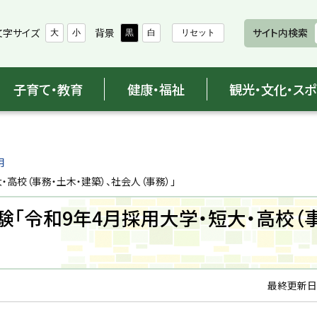
文字サイズ
背景
サイト内検索
大
小
黒
白
リセット
子育て・教育
健康・福祉
観光・文化・ス
用
高校（事務・土木・建築）、社会人（事務）」
「令和9年4月採用大学・短大・高校（
最終更新日