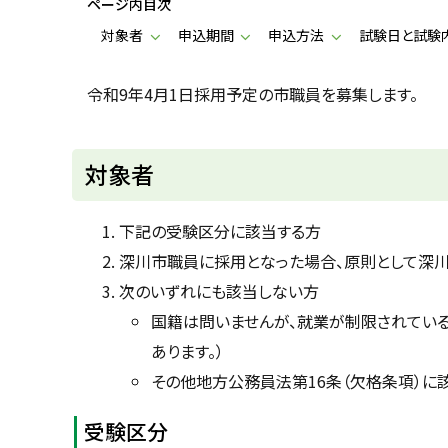
ページ内目次
u
へ
k
対象者
申込期間
申込方法
試験日と試験
戻
a
g
る
a
w
令和9年4月1日採用予定の市職員を募集します。
a
c
i
t
対象者
y
下記の受験区分に該当する方
深川市職員に採用となった場合、原則として深
次のいずれにも該当しない方
国籍は問いませんが、就業が制限されてい
あります。）
その他地方公務員法第16条（欠格条項）に
受験区分