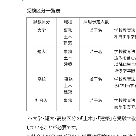
受験区分一覧表
試験区分
職種
採用予定人数
大学
事務
若干名
学校教育法
土木
相当する学
建築
短大
事務
若干名
学校教育法
土木
込みを含む
建築
以降に生ま
※修学年限
高校
事務
若干名
学校教育法
土木
らに相当す
建築
社会人
事務
若干名
学校教育法
認める方で
※大学・短大・高校区分の「土木」・「建築」を受験す
していることが必要です。