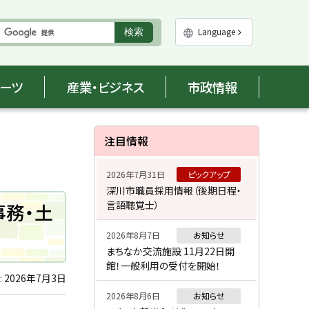
実
Language
検索
行
ポーツ
産業・ビジネス
市政情報
サ
注目情報
イ
2026年7月31日
ピックアップ
ド
深川市職員採用情報（後期日程・
言語聴覚士）
事務・土
・
メ
2026年8月7日
お知らせ
まちなか交流施設 11月22日開
ニ
館！一般利用の受付を開始！
:
2026年7月3日
ュ
2026年8月6日
お知らせ