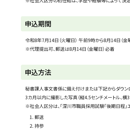
※社会人区分の初任給は、学歴や経験等によって決定
ト
申込期間
ッ
プ
令和8年7月14日（火曜日） 午前9時から8月14日（金
に
※代理提出可、郵送は8月14日（金曜日）必着
戻
る
ト
申込方法
ッ
プ
秘書課人事文書係に備え付けまたは下記からダウンロ
に
3カ月以内に撮影した写真（縦4.5センチメートル、横
戻
※社会人区分は、「深川市職員採用試験「後期日程」エ
る
郵送
持参