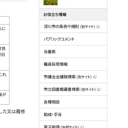
お役立ち情報
深川市の条例や規則
（別サイト）
らに
（
新
規
パブリックコメント
ウ
ィ
業見
ン
当番医
2日
ド
ウ
で
職員採用情報
開
き
これ
ま
市議会会議録検索
（別サイト）
す
（
）
新
規
市立図書館蔵書検索
（別サイト）
ウ
（
長が
ィ
新
ン
規
各種相談
ド
ウ
ウ
ィ
修した又は履修
で
ン
助成・手当
開
ド
き
ウ
ま
で
電子申請
（外部サイト）