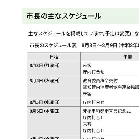
u
へ
k
戻
市長の主なスケジュール
a
g
る
a
w
主なスケジュールを掲載しています。予定は変更にな
a
c
i
市長のスケジュール表 8月3日～8月9日（令和8年
t
y
日程
午前
8月3日（月曜日）
来客
庁内打合せ
8月4日（火曜日）
教育委員辞令交付
空知管内消費者協会連絡協
来客
8月5日（水曜日）
庁内打合せ
8月6日（木曜日）
非核平和都市宣言記念式
庁内打合せ
来客
庁内打合せ
8月7日（金曜日）
庁内打合せ