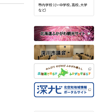
新
ま
規
市内学校（小・中学校、高校、大学
す
ウ
）
など）
ィ
ン
ド
ウ
で
関
開
き
連
ま
す
サ
）
イ
ト