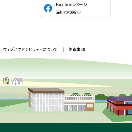
公
Facebookページ
式
深川市役所
S
（
新
N
規
ウ
S
ィ
ン
ド
ウ
ウェブアクセシビリティについて
免責事項
で
開
き
ま
す
）