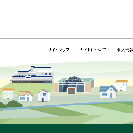
本
サ
サイトマップ
サイトについて
個人情報
文
イ
へ
ト
戻
情
る
メ
報
ニ
ュ
ー
へ
戻
る