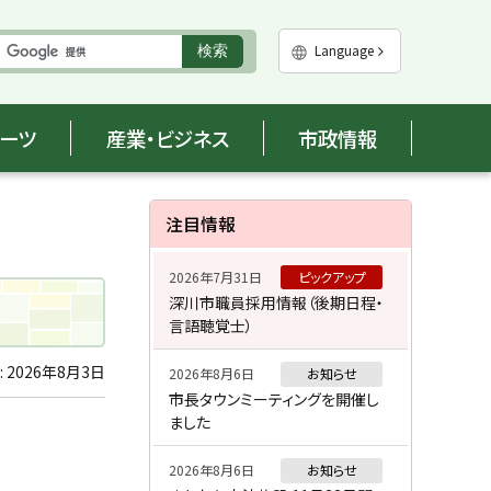
実
Language
検索
行
ポーツ
産業・ビジネス
市政情報
サ
注目情報
イ
2026年7月31日
ピックアップ
ド
深川市職員採用情報（後期日程・
言語聴覚士）
・
メ
:
2026年8月3日
2026年8月6日
お知らせ
市長タウンミーティングを開催し
ニ
ました
ュ
2026年8月6日
お知らせ