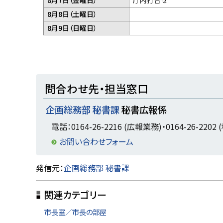
デ
8月8日（土曜日）
ー
デ
8月9日（日曜日）
タ
ー
な
タ
し
な
し
ト
問合わせ先・担当窓口
ッ
企画総務部 秘書課
秘書広報係
プ
に
電話：0164-26-2216 (広報業務)・0164-26-2202
戻
お問い合わせフォーム
る
ト
発信元：
企画総務部 秘書課
ッ
関連カテゴリー
プ
に
市長室／市長の部屋