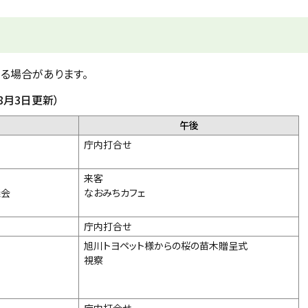
る場合があります。
8月3日更新）
午後
庁内打合せ
来客
議会
なおみちカフェ
庁内打合せ
旭川トヨペット様からの桜の苗木贈呈式
視察
庁内打合せ