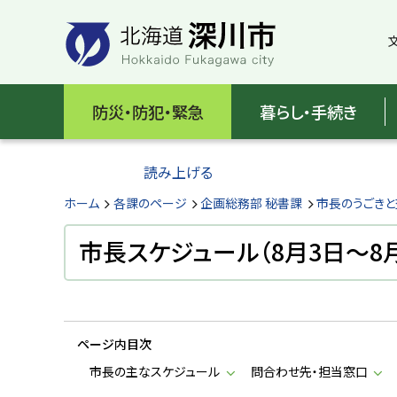
本
本
文
文
へ
へ
メ
戻
北
ニ
る
海
防災・防犯・緊急
暮らし・手続き
ュ
メ
ー
ニ
道
へ
ュ
読み上げる
深
ー
へ
ホーム
各課のページ
企画総務部 秘書課
市長のうごき
川
戻
る
市長スケジュール（8月3日～8月
市
ペ
H
ー
o
ジ
k
k
の
a
ページ内目次
ト
i
d
ッ
市長の主なスケジュール
問合わせ先・担当窓口
o
プ
F