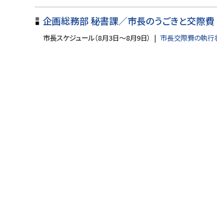
戻
る
企画総務部 秘書課／市長のうごきと交際費
市長スケジュール（8月3日～8月9日）
市長交際費の執行