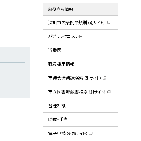
お役立ち情報
深川市の条例や規則
（別サイト）
（
新
規
パブリックコメント
ウ
ィ
ン
当番医
ド
ウ
で
職員採用情報
開
き
ま
市議会会議録検索
（別サイト）
す
（
）
新
規
市立図書館蔵書検索
（別サイト）
ウ
（
ィ
新
ン
規
各種相談
ド
ウ
ウ
ィ
で
ン
助成・手当
開
ド
き
ウ
ま
で
電子申請
（外部サイト）
す
開
（
）
き