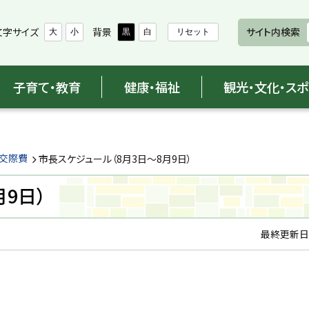
文字サイズ
背景
サイト内検索
大
小
黒
白
リセット
子育て・教育
健康・福祉
観光・文化・ス
と交際費
市長スケジュール（8月3日～8月9日）
9日）
最終更新日