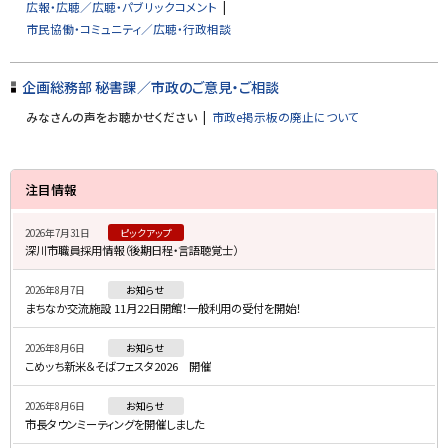
広報・広聴／広聴・パブリックコメント
戻
市民協働・コミュニティ／広聴・行政相談
る
企画総務部 秘書課／市政のご意見・ご相談
みなさんの声をお聴かせください
市政e掲示板の廃止について
サ
注目情報
イ
2026年7月31日
ピックアップ
ド
深川市職員採用情報（後期日程・言語聴覚士）
・
2026年8月7日
お知らせ
メ
まちなか交流施設 11月22日開館！一般利用の受付を開始！
ニ
2026年8月6日
お知らせ
ュ
こめッち新米＆そばフェスタ2026 開催
ー
2026年8月6日
お知らせ
市長タウンミーティングを開催しました