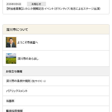
2026年8月6日
お知らせ
【参加者募集】ふかふか開館記念イベント（ボランティア、有志によるステージ出演）
深川市について
ようこそ市長室へ
深川市のあらまし
お役立ち情報
深川市の条例や規則
（別サイト）
（
新
規
パブリックコメント
ウ
ィ
ン
ド
当番医
ウ
で
開
職員採用情報
き