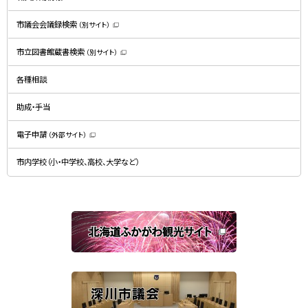
ま
す
）
市議会会議録検索
（別サイト）
（
新
規
市立図書館蔵書検索
（別サイト）
ウ
（
ィ
新
ン
規
ド
各種相談
ウ
ウ
ィ
で
ン
開
ド
助成・手当
き
ウ
ま
で
す
開
）
電子申請
（外部サイト）
き
（
ま
新
す
規
）
市内学校（小・中学校、高校、大学など）
ウ
ィ
ン
ド
ウ
で
関
開
き
連
ま
す
サ
）
イ
ト