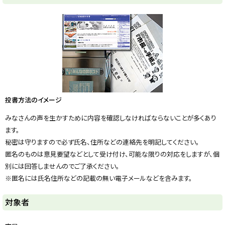
y
投書方法のイメージ
みなさんの声を生かすために内容を確認しなければならないことが多くあり
ます。
秘密は守りますので必ず氏名、住所などの連絡先を明記してください。
匿名のものは意見要望などとして受け付け、可能な限りの対応をしますが、個
別には回答しませんのでご了承ください。
※匿名には氏名住所などの記載の無い電子メールなどを含みます。
ト
対象者
ッ
プ