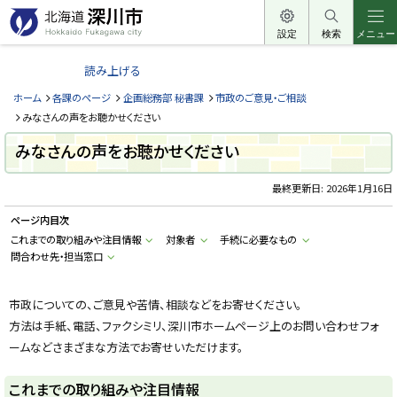
本
文
設定
検索
メニュー
北
へ
海
読み上げる
メ
道
ニ
ホーム
各課のページ
企画総務部 秘書課
市政のご意見・ご相談
深
ュ
みなさんの声をお聴かせください
川
ー
みなさんの声をお聴かせください
市
へ
H
o
最終更新日:
2026年1月16日
k
k
ページ内目次
a
i
これまでの取り組みや注目情報
対象者
手続に必要なもの
d
問合わせ先・担当窓口
o
F
u
k
市政についての、ご意見や苦情、相談などをお寄せください。
a
g
方法は手紙、電話、ファクシミリ、深川市ホームページ上のお問い合わせフォ
a
w
ームなどさまざまな方法でお寄せいただけます。
a
c
i
これまでの取り組みや注目情報
t