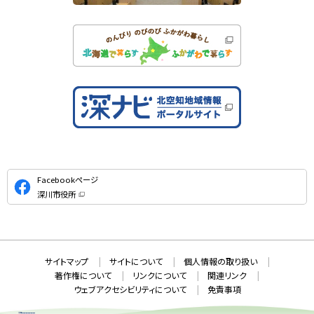
公
Facebookページ
式
深川市役所
S
（
新
N
規
ウ
S
ィ
ン
ド
本
ウ
サ
サイトマップ
サイトについて
個人情報の取り扱い
で
文
開
イ
著作権について
リンクについて
関連リンク
へ
き
ト
ま
ウェブアクセシビリティについて
免責事項
戻
す
情
）
る