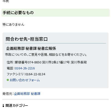
市民
に
戻
ト
手続に必要なもの
る
ッ
プ
特にありません
に
戻
ト
問合わせ先・担当窓口
る
ッ
プ
企画総務部 秘書課 秘書広報係
に
市政についての、ご意見や苦情、相談などをお寄せください。
戻
住所：郵便番号074-8650 深川市2条17番17号 深川市長宛
る
電話：
0164-26-2216
ファクシミリ：0164-22-8134
お問い合わせフォーム
ト
発信元：
企画総務部 秘書課
ッ
プ
関連カテゴリー
に