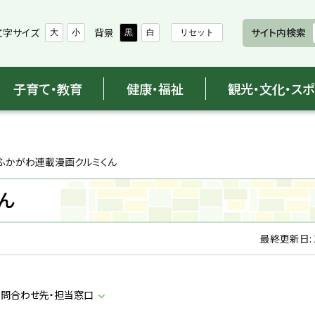
文字サイズ
背景
サイト内検索
大
小
黒
白
リセット
子育て・教育
健康・福祉
観光・文化・ス
ふかがわ連載漫画クルミくん
ん
最終更新日:
問合わせ先・担当窓口