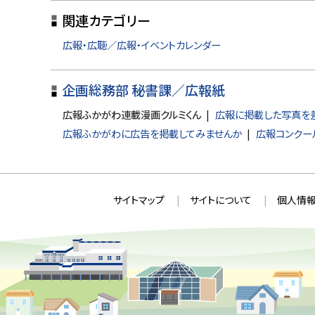
関連カテゴリー
プ
に
広報・広聴／広報・イベントカレンダー
戻
る
企画総務部 秘書課／広報紙
広報ふかがわ連載漫画クルミくん
広報に掲載した写真を
広報ふかがわに広告を掲載してみませんか
広報コンクー
本
サ
サイトマップ
サイトについて
個人情報
文
イ
へ
ト
戻
情
る
メ
報
ニ
ュ
ー