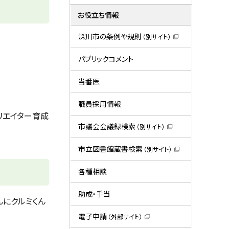
お役立ち情報
深川市の条例や規則
（別サイト）
（
新
規
パブリックコメント
ウ
ィ
ン
当番医
ド
ウ
で
職員採用情報
開
リエイター育成
き
ま
市議会会議録検索
（別サイト）
す
（
）
新
規
市立図書館蔵書検索
（別サイト）
ウ
（
ィ
新
ン
規
各種相談
ド
ウ
ウ
ィ
で
ン
助成・手当
開
ド
んにクルミくん
き
ウ
ま
で
電子申請
（外部サイト）
す
開
（
）
き