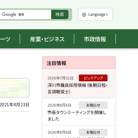
実
Language
検索
行
ポーツ
産業・ビジネス
市政情報
サ
注目情報
イ
2026年7月31日
ピックアップ
ド
深川市職員採用情報（後期日程・
言語聴覚士）
・
メ
2021年4月23日
2026年8月6日
お知らせ
市長タウンミーティングを開催し
ニ
ました
ュ
2026年8月6日
お知らせ