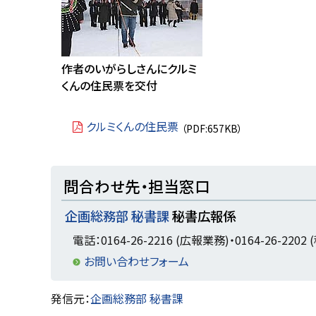
る
作者のいがらしさんにクルミ
くんの住民票を交付
クルミくんの住民票
（PDF:657KB）
ト
問合わせ先・担当窓口
ッ
企画総務部 秘書課
秘書広報係
プ
に
電話：0164-26-2216 (広報業務)・0164-26-2202
戻
お問い合わせフォーム
る
ト
発信元：
企画総務部 秘書課
ッ