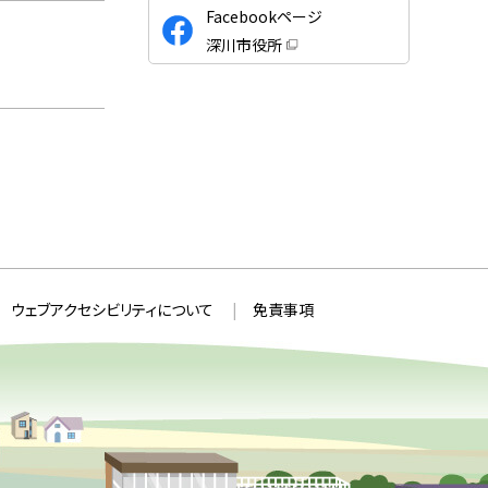
公
Facebookページ
式
深川市役所
S
（
新
N
規
ウ
S
ィ
ン
ド
ウ
で
開
き
ま
す
）
ウェブアクセシビリティについて
免責事項