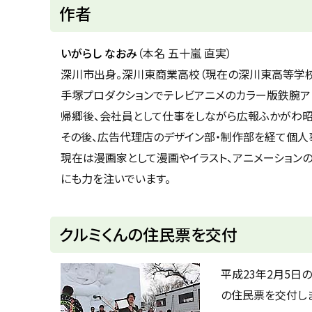
ト
作者
ッ
プ
いがらし なおみ
（本名 五十嵐 直実）
に
深川市出身。深川東商業高校（現在の深川東高等学校
戻
手塚プロダクションでテレビアニメのカラー版鉄腕ア
る
帰郷後、会社員として仕事をしながら広報ふかがわ昭
その後、広告代理店のデザイン部・制作部を経て個人
現在は漫画家として漫画やイラスト、アニメーション
にも力を注いでいます。
ト
クルミくんの住民票を交付
ッ
プ
平成23年2月5日
に
の住民票を交付し
戻