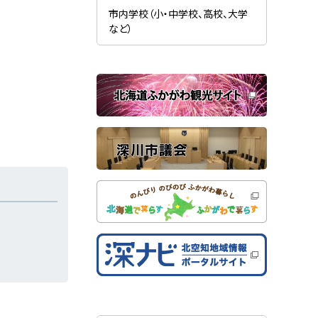
新
ま
規
市内学校（小・中学校、高校、大学
す
ウ
）
など）
ィ
ン
ド
ウ
で
関
開
き
連
ま
す
サ
）
イ
ト