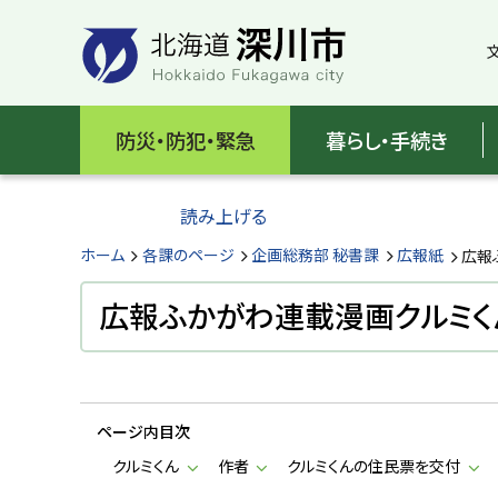
本
本
文
文
へ
へ
メ
戻
北
ニ
る
海
防災・防犯・緊急
暮らし・手続き
ュ
メ
ー
ニ
道
へ
ュ
読み上げる
深
ー
へ
ホーム
各課のページ
企画総務部 秘書課
広報紙
広報
川
戻
る
広報ふかがわ連載漫画クルミく
市
ペ
H
ー
o
ジ
k
k
の
a
ページ内目次
ト
i
d
ッ
クルミくん
作者
クルミくんの住民票を交付
o
プ
F