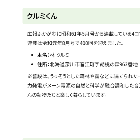
u
へ
k
戻
クルミくん
a
g
る
a
w
広報ふかがわに昭和61年5月号から連載している4コ
a
c
連載は令和元年8月号で400回を迎えました。
i
t
y
本名：
林 クルミ
住所：
北海道深川市音江町字胡桃の森963番地
※普段は、うっそうとした森林や霧などに隔てられた
力発電がメーン電源の自然と科学が融合調和した音江
んの動物たちと楽しく暮らしています。