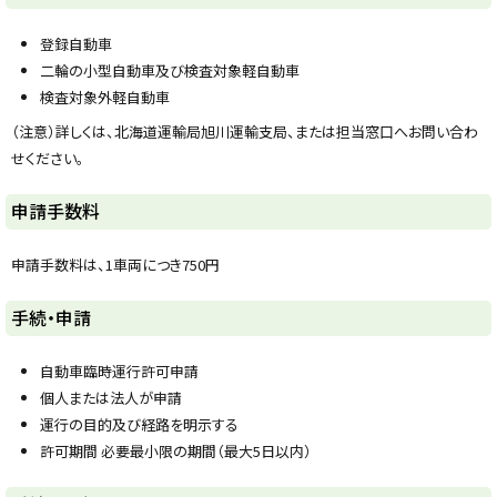
y
登録自動車
二輪の小型自動車及び検査対象軽自動車
検査対象外軽自動車
（注意）詳しくは、北海道運輸局旭川運輸支局、または担当窓口へお問い合わ
せください。
ト
申請手数料
ッ
プ
申請手数料は、1車両につき750円
に
戻
ト
手続・申請
る
ッ
プ
自動車臨時運行許可申請
に
個人または法人が申請
戻
運行の目的及び経路を明示する
る
許可期間 必要最小限の期間（最大5日以内）