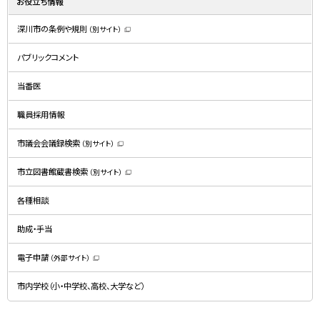
お役立ち情報
深川市の条例や規則
（別サイト）
（
新
規
パブリックコメント
ウ
ィ
ン
ド
当番医
ウ
で
開
職員採用情報
き
ま
す
）
市議会会議録検索
（別サイト）
（
新
規
市立図書館蔵書検索
（別サイト）
ウ
（
ィ
新
ン
規
ド
各種相談
ウ
ウ
ィ
で
ン
開
ド
助成・手当
き
ウ
ま
で
す
開
）
電子申請
（外部サイト）
き
（
ま
新
す
規
）
市内学校（小・中学校、高校、大学など）
ウ
ィ
ン
ド