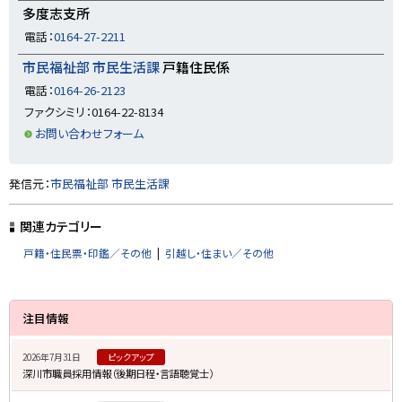
多度志支所
電話：
0164-27-2211
市民福祉部 市民生活課
戸籍住民係
電話：
0164-26-2123
ファクシミリ：0164-22-8134
お問い合わせフォーム
ト
発信元：
市民福祉部 市民生活課
ッ
プ
関連カテゴリー
に
戸籍・住民票・印鑑／その他
引越し・住まい／その他
戻
る
サ
注目情報
イ
2026年7月31日
ピックアップ
ド
深川市職員採用情報（後期日程・言語聴覚士）
・