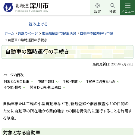
本
文
設定
検索
メニュー
北
へ
海
読み上げる
メ
道
ニ
ホーム
各課のページ
市民福祉部 市民生活課
自動車の臨時運行申請
深
ュ
自動車の臨時運行の手続き
川
ー
自動車の臨時運行の手続き
市
へ
H
o
最終更新日:
2005年2月28日
k
k
ページ内目次
a
i
対象となる自動車
申請手数料
手続・申請
手続きに必要なもの
d
その他・備考
問合わせ先・担当窓口
o
F
u
k
自動車または二輪の小型自動車などを、新規登録や継続検査などの目的の
a
g
ために自動車の所在地から目的地までの間を特例的に運行することを許可す
a
w
る制度。
a
c
i
対象となる自動車
t