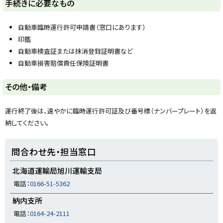
ト
手続きに必要なもの
ッ
プ
自動車臨時運行許可申請書（窓口にあります）
に
印鑑
戻
自動車検査証または抹消登録証明書など
る
自動車損害賠償責任保険証明書
ト
その他・備考
ッ
プ
運行終了後は、速やかに臨時運行許可証及び番号標（ナンバープレート）を返
に
納してください。
戻
る
ト
問合わせ先・担当窓口
ッ
プ
北海道運輸局旭川運輸支局
に
電話：
0166-51-5362
戻
納内支所
る
電話：
0164-24-2111