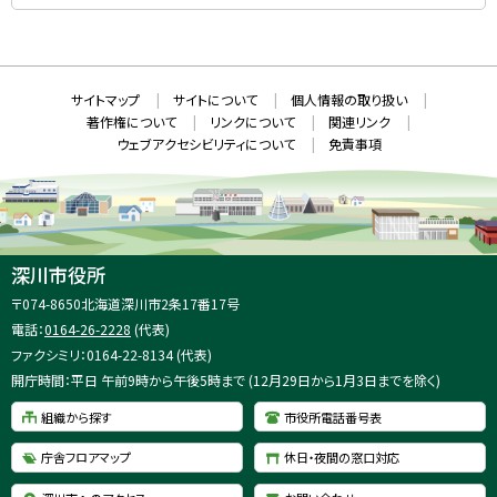
S
（
新
N
規
ウ
S
ィ
ン
ド
本
ウ
サ
サイトマップ
サイトについて
個人情報の取り扱い
で
文
開
イ
著作権について
リンクについて
関連リンク
へ
き
ト
ま
ウェブアクセシビリティについて
免責事項
戻
す
情
）
る
メ
報
ニ
ュ
ー
へ
深川市役所
戻
住
〒074-8650
北海道深川市2条17番17号
る
所
電話：
0164-26-2228
(代表)
：
ファクシミリ：0164-22-8134 (代表)
開庁時間：平日 午前9時から午後5時まで (12月29日から1月3日までを除く)
組織から探す
市役所電話番号表
庁舎フロアマップ
休日・夜間の窓口対応