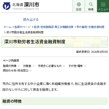
本
文
設定
検索
メニュー
北
へ
海
読み上げる
メ
道
ニ
ホーム
各課のページ
経済・地域振興部 商工労働観光課
市の雇用・労働支援制度
深
ュ
深川市勤労者生活資金融資制度
川
ー
深川市勤労者生活資金融資制度
市
へ
H
o
最終更新日:
2026年8月3日
k
k
ページ内目次
a
i
融資の特徴
対象者
手続きに必要なもの
その他・備考
d
問合わせ先・担当窓口
o
F
u
k
市内に住所を有する中小企業に働く未組織労働者で、他に生活資金の金融手
a
g
段のないかたに対して資金を融資します。
a
w
a
融資の特徴
c
i
t