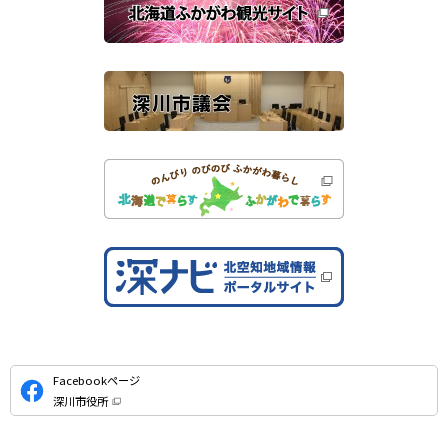
連
ま
す
サ
）
イ
ト
公
Facebookページ
式
深川市役所
S
（
新
N
規
ウ