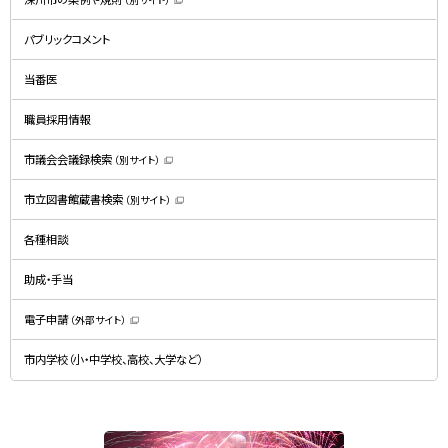
（
新
規
パブリックコメント
ウ
ィ
ン
ド
当番医
ウ
で
開
職員採用情報
き
ま
す
）
市議会会議録検索
（別サイト）
（
新
規
市立図書館蔵書検索
（別サイト）
ウ
（
ィ
新
ン
規
ド
各種相談
ウ
ウ
ィ
で
ン
開
ド
助成・手当
き
ウ
ま
で
す
開
）
電子申請
（外部サイト）
き
（
ま
新
す
規
）
市内学校（小・中学校、高校、大学など）
ウ
ィ
ン
ド
ウ
で
関
開
き