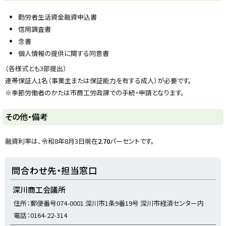
ッ
プ
勤労者生活資金融資申込書
に
信用調査書
戻
念書
る
個人情報の提供に関する同意書
（各様式とも3部提出）
連帯保証人1名（事業主または保証能力を有する成人）が必要です。
※季節労働者のかたは市商工労政課での手続・申請となります。
ト
その他・備考
ッ
プ
融資利率は、令和8年8月3日現在
2
.70
パーセントです。
に
戻
ト
問合わせ先・担当窓口
る
ッ
プ
深川商工会議所
に
住所：郵便番号074-0001 深川市1条9番19号 深川市経済センター内
戻
電話：0164-22-314
る