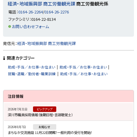
経済・地域振興部 商工労働観光課
商工労働観光係
電話：
0164-26-2264
/
0164-26-2276
ファクシミリ：0164-22-8134
お問い合わせフォーム
ト
発信元：
経済・地域振興部 商工労働観光課
ッ
プ
関連カテゴリー
に
助成・手当／お仕事・お住まい
助成・手当／お仕事・お住まい
戻
就職・退職／勤労者・職業訓練
助成・手当／お仕事・お住まい
る
サ
注目情報
イ
2026年7月31日
ピックアップ
ド
深川市職員採用情報（後期日程・言語聴覚士）
・
2026年8月7日
お知らせ
メ
まちなか交流施設 11月22日開館！一般利用の受付を開始！