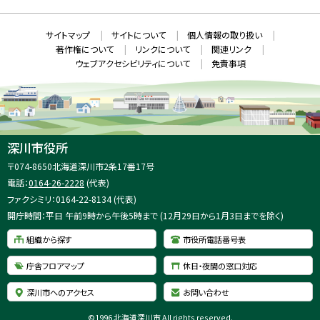
S
ィ
ン
ド
本
ウ
サ
サイトマップ
サイトについて
個人情報の取り扱い
で
文
開
イ
著作権について
リンクについて
関連リンク
へ
き
ト
ま
ウェブアクセシビリティについて
免責事項
戻
す
情
）
る
メ
報
ニ
ュ
ー
へ
深川市役所
戻
住
〒074-8650
北海道深川市2条17番17号
る
所
電話：
0164-26-2228
(代表)
：
ファクシミリ：0164-22-8134 (代表)
開庁時間：平日 午前9時から午後5時まで (12月29日から1月3日までを除く)
組織から探す
市役所電話番号表
庁舎フロアマップ
休日・夜間の窓口対応
深川市へのアクセス
お問い合わせ
©
1996 北海道深川市 All rights reserved.