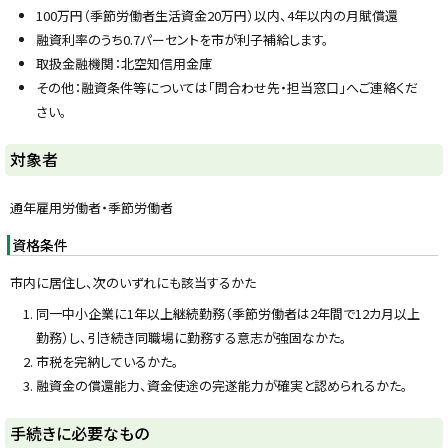
y
100万円（季節労働者生活資金20万円）以内、4年以内の月賦償還
融資利率のうち0.7パーセントを市が利子補給します。
取扱金融機関：北空知信用金庫
その他：融資条件等については「問合わせ先・担当窓口」へご連絡くだ
さい。
ト
対象者
ッ
プ
通年雇用労働者・季節労働者
に
資格条件
戻
る
市内に居住し、次のいずれにも該当するかた
同一中小企業に1年以上継続勤務（季節労働者は2年間で12カ月以上
勤務）し、引き続き同職場に勤務する意志が強固なかた。
市税を完納しているかた。
融資金の償還能力、資金使途の完遂能力が確実と認められるかた。
ト
手続きに必要なもの