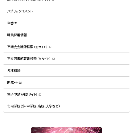
（
新
規
パブリックコメント
ウ
ィ
ン
ド
当番医
ウ
で
開
職員採用情報
き
ま
す
）
市議会会議録検索
（別サイト）
（
新
規
市立図書館蔵書検索
（別サイト）
ウ
（
ィ
新
ン
規
ド
各種相談
ウ
ウ
ィ
で
ン
開
ド
助成・手当
き
ウ
ま
で
す
開
）
電子申請
（外部サイト）
き
（
ま
新
す
規
）
市内学校（小・中学校、高校、大学など）
ウ
ィ
ン
ド
ウ
で
関
開
き
連