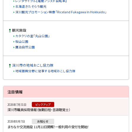
レンタサイクル【電動アシスト自転車】
北海道きたそらち観光
深川観光プロモーション映像「Riceland Fukagawa In Hokkaido」
観光施設
カタクリの里「丸山公園」
桜山公園
鷹泊自然公園
深川市の地域おこし協力隊
地域振興分野に従事する地域おこし協力隊
サ
ト
注目情報
ッ
イ
プ
2026年7月31日
ピックアップ
ド
深川市職員採用情報（後期日程・言語聴覚士）
に
・
戻
2026年8月7日
お知らせ
メ
る
まちなか交流施設 11月22日開館！一般利用の受付を開始！