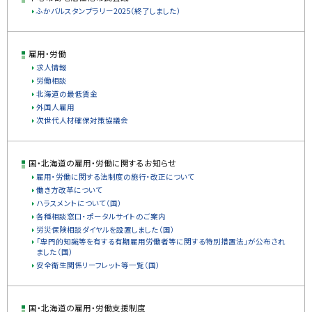
ふかバルスタンプラリー2025（終了しました）
雇用・労働
求人情報
労働相談
北海道の最低賃金
外国人雇用
次世代人材確保対策協議会
国・北海道の雇用・労働に関するお知らせ
雇用・労働に関する法制度の施行・改正について
働き方改革について
ハラスメントについて（国）
各種相談窓口・ポータルサイトのご案内
労災保険相談ダイヤルを設置しました（国）
「専門的知識等を有する有期雇用労働者等に関する特別措置法」が公布され
ました（国）
安全衛生関係リーフレット等一覧（国）
国・北海道の雇用・労働支援制度