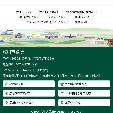
ィ
ン
ド
本
ウ
サ
サイトマップ
サイトについて
個人情報の取り扱い
で
文
開
イ
著作権について
リンクについて
関連リンク
へ
き
ト
ま
ウェブアクセシビリティについて
免責事項
戻
す
情
）
る
メ
報
ニ
ュ
ー
へ
深川市役所
戻
住
〒074-8650
北海道深川市2条17番17号
る
所
電話：
0164-26-2228
(代表)
：
ファクシミリ：0164-22-8134 (代表)
開庁時間：平日 午前9時から午後5時まで (12月29日から1月3日までを除く)
組織から探す
市役所電話番号表
庁舎フロアマップ
休日・夜間の窓口対応
深川市へのアクセス
お問い合わせ
©
1996 北海道深川市 All rights reserved.