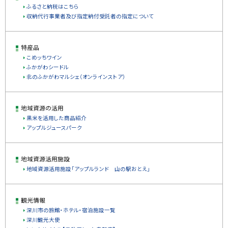
ふるさと納税はこちら
収納代行事業者及び指定納付受託者の指定について
特産品
こめッちワイン
ふかがわシードル
北のふかがわマルシェ（オンラインストア）
地域資源の活用
黒米を活用した商品紹介
アップルジュースパーク
地域資源活用施設
地域資源活用施設「アップルランド 山の駅おとえ」
観光情報
深川市の旅館・ホテル・宿泊施設一覧
深川観光大使