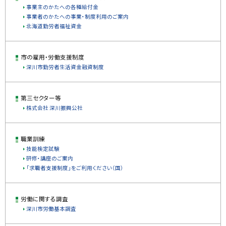
事業主のかたへの各種給付金
事業者のかたへの事業・制度利用のご案内
北海道勤労者福祉資金
市の雇用・労働支援制度
深川市勤労者生活資金融資制度
第三セクター等
株式会社 深川振興公社
職業訓練
技能検定試験
研修・講座のご案内
「求職者支援制度」をご利用ください（国）
労働に関する調査
深川市労働基本調査