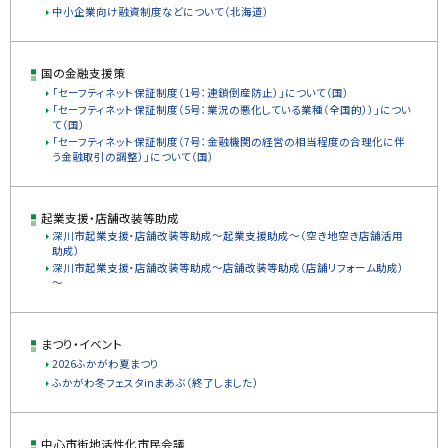
中小企業向け融資制度などについて（北海道）
国の金融支援策
「セーフティネット保証制度（1号：連鎖倒産防止）」について（国）
「セーフティネット保証制度（5号：業況の悪化している業種（全国的））」につい
て（国）
「セーフティネット保証制度（7号：金融機関の経営の相当程度の合理化に伴
う金融取引の調整）」について（国）
起業支援・店舗改装等助成
深川市起業支援・店舗改装等助成～起業支援助成～（空き地空き店舗活用
助成）
深川市起業支援・店舗改装等助成～店舗改装等助成（店舗リフォーム助成）
～
まつり・イベント
2026ふかがわ夏まつり
ふかがわ冬フェスタinまあぶ（終了しました）
中心市街地活性化市民会議