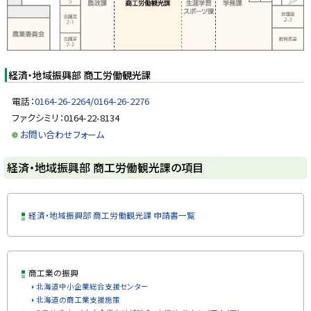
域
y
振
興
部
商
工
労
経済・地域振興部 商工労働観光課
働
観
電話：
0164-26-2264
/
0164-26-2276
光
ファクシミリ：0164-22-8134
課
の
お問い合わせフォーム
項
目
ト
経済・地域振興部 商工労働観光課の項目
ッ
プ
に
経済・地域振興部 商工労働観光課 申請書一覧
戻
る
ト
商工業の振興
ッ
北海道中小企業総合支援センター
プ
北海道の商工業支援施策
に