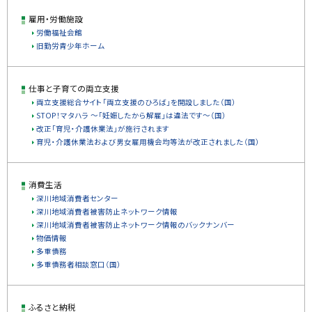
雇用・労働施設
労働福祉会館
旧勤労青少年ホーム
仕事と子育ての両立支援
両立支援総合サイト「両立支援のひろば」を開設しました（国）
STOP！マタハラ ～「妊娠したから解雇」は違法です～（国）
改正「育児・介護休業法」が施行されます
育児・介護休業法および男女雇用機会均等法が改正されました（国）
消費生活
深川地域消費者センター
深川地域消費者被害防止ネットワーク情報
深川地域消費者被害防止ネットワーク情報のバックナンバー
物価情報
多重債務
多重債務者相談窓口（国）
ふるさと納税