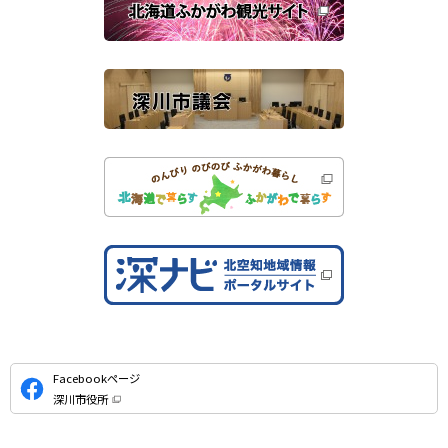
ま
す
サ
）
イ
ト
公
Facebookページ
式
深川市役所
S
（
新
N
規
ウ
S