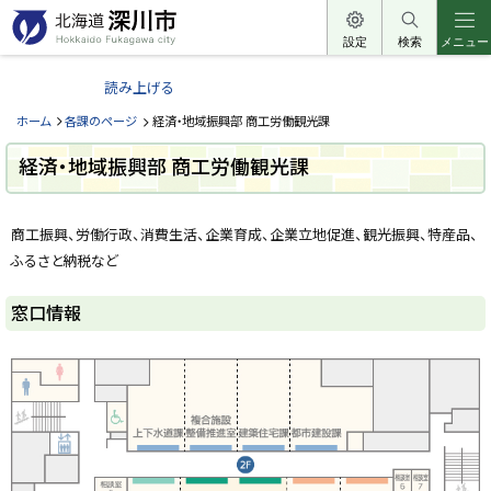
本
文
設定
検索
メニュー
北
へ
海
読み上げる
メ
道
ニ
ホーム
各課のページ
経済・地域振興部 商工労働観光課
深
ュ
川
経済・地域振興部 商工労働観光課
ー
市
へ
ペ
H
ー
o
商工振興、労働行政、消費生活、企業育成、企業立地促進、観光振興、特産品、
ジ
k
k
ふるさと納税など
内
a
目
i
次
d
窓口情報
o
窓
F
口
u
情
k
報
a
g
a
経
w
済
a
・
c
i
地
t