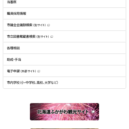
ド
当番医
ウ
で
開
職員採用情報
き
ま
す
）
市議会会議録検索
（別サイト）
（
新
規
市立図書館蔵書検索
（別サイト）
ウ
（
ィ
新
ン
規
ド
各種相談
ウ
ウ
ィ
で
ン
開
ド
助成・手当
き
ウ
ま
で
す
開
）
電子申請
（外部サイト）
き
（
ま
新
す
規
）
市内学校（小・中学校、高校、大学など）
ウ
ィ
ン
ド
ウ
で
関
開
き
連
ま
す
サ
）
イ
ト