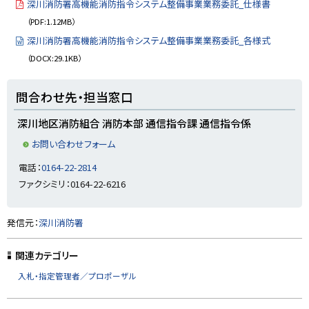
深川消防署高機能消防指令システム整備事業業務委託_仕様書
（PDF:1.12MB）
深川消防署高機能消防指令システム整備事業業務委託_各様式
（DOCX:29.1KB）
ト
問合わせ先・担当窓口
ッ
プ
深川地区消防組合 消防本部 通信指令課 通信指令係
に
お問い合わせフォーム
戻
電話：
0164-22-2814
る
ファクシミリ：0164-22-6216
ト
発信元：
深川消防署
ッ
プ
関連カテゴリー
に
入札・指定管理者／プロポーザル
戻
る