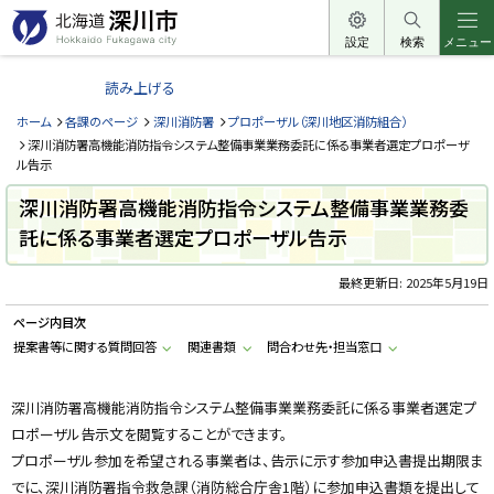
本
文
設定
検索
メニュー
北
へ
海
読み上げる
メ
道
ニ
ホーム
各課のページ
深川消防署
プロポーザル（深川地区消防組合）
深
ュ
深川消防署高機能消防指令システム整備事業業務委託に係る事業者選定プロポーザ
川
ル告示
ー
市
へ
深川消防署高機能消防指令システム整備事業業務委
H
o
託に係る事業者選定プロポーザル告示
k
k
a
最終更新日:
2025年5月19日
i
d
o
ページ内目次
F
提案書等に関する質問回答
関連書類
問合わせ先・担当窓口
u
k
a
g
深川消防署高機能消防指令システム整備事業業務委託に係る事業者選定プ
a
w
ロポーザル告示文を閲覧することができます。
a
プロポーザル参加を希望される事業者は、告示に示す参加申込書提出期限ま
c
i
でに、深川消防署指令救急課（消防総合庁舎1階）に参加申込書類を提出して
t