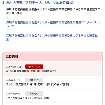
深川消防署／プロポーザル（深川地区消防組合）
深川消防署高機能消防指令システム整備事業業務委託に係る事業者選定プロ
ポーザル告示
深川消防署高機能消防指令システム整備事業業務委託公募型プロポーザルに
ついて
深川消防署高機能消防指令システム整備事業業務委託に係る事業者選定結
果
サ
注目情報
イ
2026年7月31日
ピックアップ
ド
深川市職員採用情報（後期日程・言語聴覚士）
・
2026年8月7日
お知らせ
メ
まちなか交流施設 11月22日開館！一般利用の受付を開始！
ニ
2026年8月6日
お知らせ
ュ
こめッち新米＆そばフェスタ2026 開催
ー