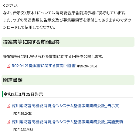
y
ください。
なお、告示文（原本）については消防総合庁舎前掲示場に掲示しています。
また、つぎの関連書類に告示文及び募集要領等を添付してありますのでダウ
ンロードして使用してください。
提案書等に関する質問回答
提案書等に関し寄せられた質問に対する回答を公開します。
R02.04.21提案書に関する質問回答書
（PDF:94.5KB）
ト
関連書類
ッ
プ
令和2年3月25日告示
に
深川消防署高機能消防指令システム整備事業業務委託_告示文
戻
（PDF:59.2KB）
る
深川消防署高機能消防指令システム整備事業業務委託_実施要領
（PDF:2.31MB）