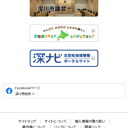
公
Facebookページ
式
深川市役所
S
（
新
N
規
ウ
S
ィ
ン
ド
本
ウ
サ
サイトマップ
サイトについて
個人情報の取り扱い
で
文
開
イ
著作権について
リンクについて
関連リンク
へ