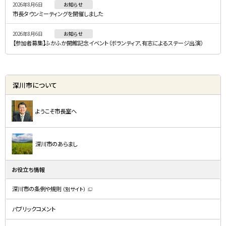
2026年8月6日
お知らせ
市長タウンミーティングを開催しました
2026年8月6日
お知らせ
【参加者募集】ふかふか開館記念イベント（ボランティア、有志によるステージ出演）
深川市について
ようこそ市長室へ
深川市のあらまし
お役立ち情報
深川市の条例や規則
（別サイト）
（
新
規
パブリックコメント
ウ
ィ
ン