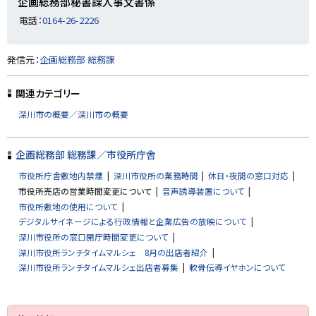
企画総務部秘書課人事文書係
y
当
電話：
0164-26-2226
窓
口
ト
発信元：
企画総務部 総務課
ッ
プ
関連カテゴリー
に
深川市の概要／深川市の概要
戻
る
企画総務部 総務課／市役所庁舎
市役所庁舎敷地内禁煙
深川市役所の業務時間
休日・夜間の窓口対応
市役所売店の営業時間変更について
音声誘導装置について
市役所敷地の使用について
デジタルサイネージによる行政情報と企業広告の放映について
深川市役所の窓口開庁時間変更について
深川市役所ランチタイムマルシェ 8月の出店者紹介
深川市役所ランチタイムマルシェ出店者募集
軟骨伝導イヤホンについて
サ