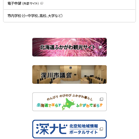
開
）
電子申請
（外部サイト）
き
（
ま
新
す
規
）
市内学校（小・中学校、高校、大学など）
ウ
ィ
ン
ド
ウ
で
関
開
き
連
ま
す
サ
）
イ
ト