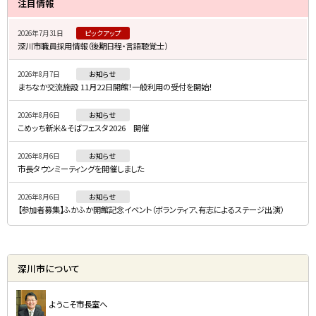
注目情報
イ
2026年7月31日
ピックアップ
ド
深川市職員採用情報（後期日程・言語聴覚士）
・
2026年8月7日
お知らせ
メ
まちなか交流施設 11月22日開館！一般利用の受付を開始！
ニ
2026年8月6日
お知らせ
ュ
こめッち新米＆そばフェスタ2026 開催
ー
2026年8月6日
お知らせ
市長タウンミーティングを開催しました
2026年8月6日
お知らせ
【参加者募集】ふかふか開館記念イベント（ボランティア、有志によるステージ出演）
深川市について
ようこそ市長室へ