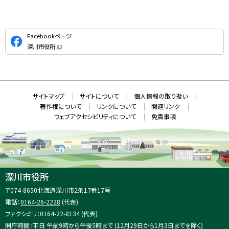
公
Facebookページ
式
深川市役所
S
（
新
N
規
ウ
S
ィ
ン
ド
本
ウ
サ
サイトマップ
サイトについて
個人情報の取り扱い
で
文
開
イ
著作権について
リンクについて
関連リンク
へ
き
ト
ま
ウェブアクセシビリティについて
免責事項
戻
す
情
）
る
メ
報
ニ
ュ
ー
へ
深川市役所
戻
住
〒074-8650
北海道深川市2条17番17号
る
所
電話：
0164-26-2228
(代表)
：
ファクシミリ：0164-22-8134 (代表)
開庁時間：平日 午前9時から午後5時まで (12月29日から1月3日までを除く)