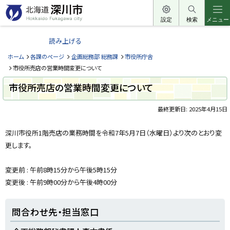
本
文
設定
検索
メニュー
北
へ
海
読み上げる
メ
道
ニ
ホーム
各課のページ
企画総務部 総務課
市役所庁舎
深
ュ
市役所売店の営業時間変更について
川
ー
市役所売店の営業時間変更について
市
へ
H
o
最終更新日:
2025年4月15日
k
ペ
k
a
ー
深川市役所1階売店の業務時間を令和7年5月7日（水曜日）より次のとおり変
i
ジ
d
更します。
内
o
目
F
u
次
変更前 : 午前8時15分から午後5時15分
k
問
a
変更後 : 午前9時00分から午後4時00分
合
g
a
わ
w
せ
a
問合わせ先・担当窓口
先
c
・
i
担
t