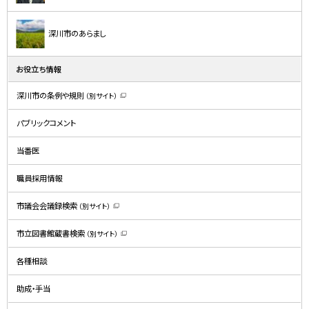
深川市のあらまし
お役立ち情報
深川市の条例や規則
（別サイト）
（
新
規
パブリックコメント
ウ
ィ
ン
ド
当番医
ウ
で
開
職員採用情報
き
ま
す
）
市議会会議録検索
（別サイト）
（
新
規
市立図書館蔵書検索
（別サイト）
ウ
（
ィ
新
ン
規
ド
各種相談
ウ
ウ
ィ
で
ン
開
ド
助成・手当
き
ウ
ま
で
す