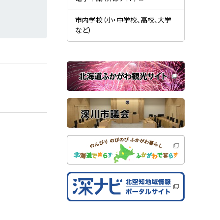
す
開
（
）
き
新
ま
規
市内学校（小・中学校、高校、大学
す
ウ
）
など）
ィ
ン
ド
ウ
で
関
開
き
連
ま
す
サ
）
イ
ト