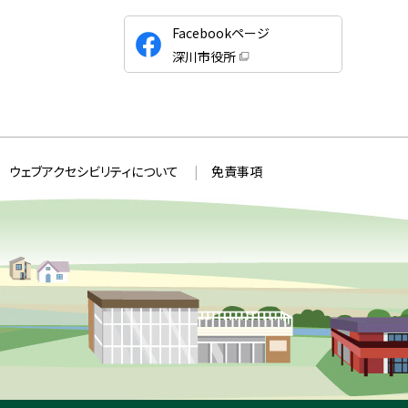
公
Facebookページ
式
深川市役所
S
（
新
N
規
ウ
S
ィ
ン
ド
ウ
ウェブアクセシビリティについて
免責事項
で
開
き
ま
す
）