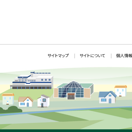
本
サ
サイトマップ
サイトについて
個人情報
文
イ
へ
ト
戻
情
る
メ
報
ニ
ュ
ー
へ
戻
る