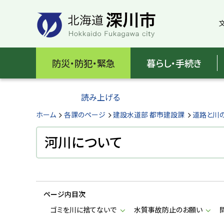
本
本
文
文
へ
へ
メ
戻
北
ニ
る
海
防災・防犯・緊急
暮らし・手続き
ュ
メ
ー
ニ
道
へ
ュ
読み上げる
深
ー
へ
ホーム
各課のページ
建設水道部 都市建設課
道路と川
川
戻
る
河川について
市
ペ
H
ー
o
ジ
k
k
の
a
ページ内目次
ト
i
d
ッ
ゴミを川に捨てないで
水質事故防止のお願い
o
プ
F