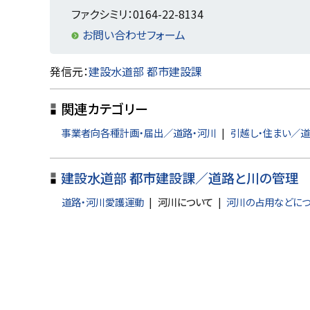
戻
ファクシミリ：0164-22-8134
る
お問い合わせフォーム
ト
発信元：
建設水道部 都市建設課
ッ
関連カテゴリー
プ
に
事業者向各種計画・届出／道路・河川
引越し・住まい／道
戻
る
建設水道部 都市建設課／道路と川の管理
道路・河川愛護運動
河川について
河川の占用などに