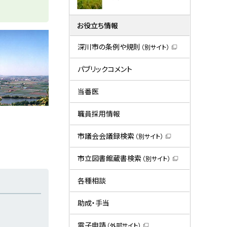
お役立ち情報
深川市の条例や規則
（別サイト）
（
新
規
パブリックコメント
ウ
ィ
ン
当番医
ド
ウ
で
職員採用情報
開
き
ま
市議会会議録検索
（別サイト）
す
（
）
新
規
市立図書館蔵書検索
（別サイト）
ウ
（
ィ
新
ン
規
各種相談
ド
ウ
ウ
ィ
で
ン
助成・手当
開
ド
き
ウ
ま
で
電子申請
（外部サイト）