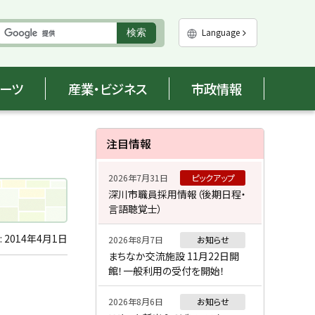
実
Language
検索
行
ポーツ
産業・ビジネス
市政情報
サ
注目情報
イ
2026年7月31日
ピックアップ
ド
深川市職員採用情報（後期日程・
言語聴覚士）
・
メ
:
2014年4月1日
2026年8月7日
お知らせ
まちなか交流施設 11月22日開
ニ
館！一般利用の受付を開始！
ュ
2026年8月6日
お知らせ