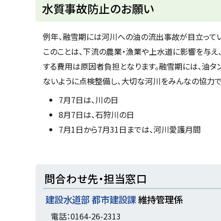
ト
水質事故防止のお願い
ッ
プ
例年、融雪期には河川への油の流出事故が目立ってい
に
このことは、下流の農業・漁業や上水道に影響を与え
戻
する費用は原因者負担となります。融雪期には、油タ
る
ないように点検整備し、大切な河川をみんなの協力で
7月7日は、川の日
8月7日は、石狩川の日
7月1日から7月31日までは、河川愛護月間
ト
問合わせ先・担当窓口
ッ
建設水道部 都市建設課
維持管理係
プ
に
電話：0164-26-2313