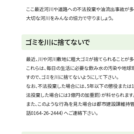
u
へ
k
ここ最近河川や道路への不法投棄や油流出事故が多
戻
a
大切な河川をみんなの協力で守りましょう。
g
る
a
w
a
c
ゴミを川に捨てないで
i
t
y
最近、川や河川敷地に粗大ゴミが捨てられることが多
これらは、毎日の生活に必要な飲み水の汚染や地球
すので、ゴミを川に捨てないようにして下さい。
なお、不法投棄した場合には、5年以下の懲役または1
法投棄した場合には3億円の加重罰）が科せられます
また、このような行為を見た場合は都市建設課維持管理係（
話0164-26-2444）へご連絡下さい。