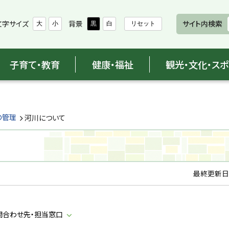
文字サイズ
背景
サイト内検索
大
小
黒
白
リセット
子育て・教育
健康・福祉
観光・文化・ス
の管理
河川について
最終更新日
問合わせ先・担当窓口