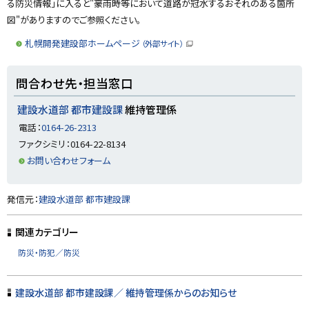
る
る防災情報」に入ると"豪雨時等において道路が冠水するおそれのある箇所
図"がありますのでご参照ください。
札幌開発建設部ホームページ
（外部サイト）
（
新
規
ト
ウ
問合わせ先・担当窓口
ィ
ッ
ン
ド
プ
建設水道部 都市建設課
維持管理係
ウ
に
で
電話：
0164-26-2313
開
戻
き
ファクシミリ：0164-22-8134
ま
る
す
お問い合わせフォーム
）
ト
発信元：
建設水道部 都市建設課
ッ
プ
関連カテゴリー
に
防災・防犯／防災
戻
る
建設水道部 都市建設課／ 維持管理係からのお知らせ