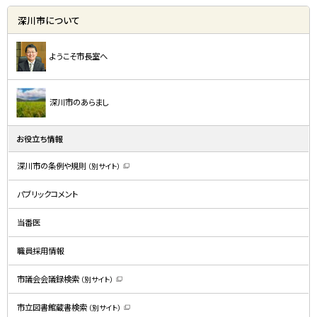
深川市について
ようこそ市長室へ
深川市のあらまし
お役立ち情報
深川市の条例や規則
（別サイト）
（
新
規
パブリックコメント
ウ
ィ
ン
ド
当番医
ウ
で
開
職員採用情報
き
ま
す
）
市議会会議録検索
（別サイト）
（
新
規
市立図書館蔵書検索
（別サイト）
ウ
（