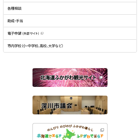
ィ
新
ン
規
ド
各種相談
ウ
ウ
ィ
で
ン
開
ド
助成・手当
き
ウ
ま
で
す
開
）
電子申請
（外部サイト）
き
（
ま
新
す
規
）
市内学校（小・中学校、高校、大学など）
ウ
ィ
ン
ド
ウ
で
関
開
き
連
ま
す
サ
）
イ
ト