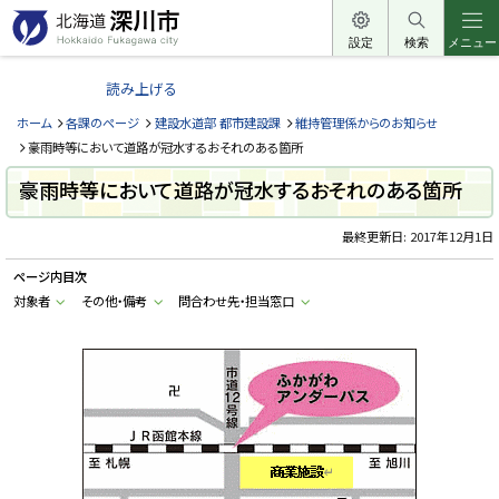
本
文
設定
検索
メニュー
北
へ
海
読み上げる
メ
道
ニ
ホーム
各課のページ
建設水道部 都市建設課
維持管理係からのお知らせ
深
ュ
豪雨時等において道路が冠水するおそれのある箇所
川
ー
豪雨時等において道路が冠水するおそれのある箇所
市
へ
H
o
最終更新日:
2017年12月1日
k
k
ページ内目次
a
i
対象者
その他・備考
問合わせ先・担当窓口
d
o
F
u
k
a
g
a
w
a
c
i
t