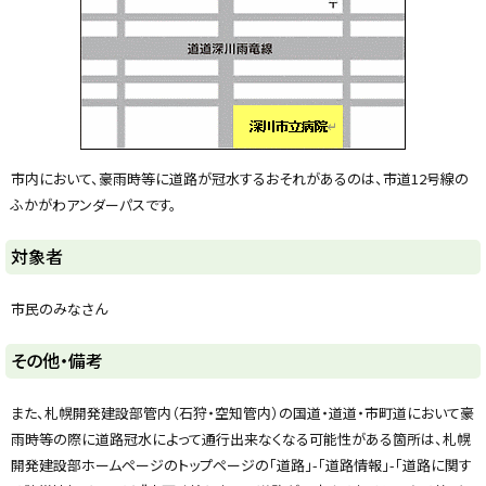
y
市内において、豪雨時等に道路が冠水するおそれがあるのは、市道12号線の
ふかがわアンダーパスです。
対象者
市民のみなさん
ト
その他・備考
ッ
プ
また、札幌開発建設部管内（石狩・空知管内）の国道・道道・市町道において豪
に
雨時等の際に道路冠水によって通行出来なくなる可能性がある箇所は、札幌
戻
開発建設部ホームページのトップページの「道路」-「道路情報」-「道路に関す