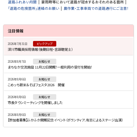
道路ふれあい月間
豪雨時等において道路が冠水するおそれのある箇所
「道路の危険箇所」連絡のお願い
農作業・工事車両での道路通行にご注意！
サ
注目情報
イ
2026年7月31日
ピックアップ
ド
深川市職員採用情報（後期日程・言語聴覚士）
・
2026年8月7日
お知らせ
メ
まちなか交流施設 11月22日開館！一般利用の受付を開始！
ニ
2026年8月6日
お知らせ
ュ
こめッち新米＆そばフェスタ2026 開催
ー
2026年8月6日
お知らせ
市長タウンミーティングを開催しました
2026年8月6日
お知らせ
【参加者募集】ふかふか開館記念イベント（ボランティア、有志によるステージ出演）