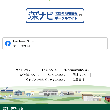
公
Facebookページ
式
深川市役所
S
（
新
N
規
ウ
S
ィ
ン
ド
本
ウ
サ
サイトマップ
サイトについて
個人情報の取り扱い
で
文
開
イ
著作権について
リンクについて
関連リンク
へ
き
ト
ま
ウェブアクセシビリティについて
免責事項
戻
す
情
）
る
メ
報
ニ
ュ
ー
へ
深川市役所