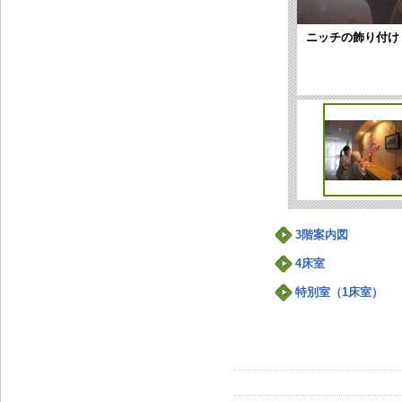
ニッチの飾り付け
3階案内図
4床室
特別室（1床室）