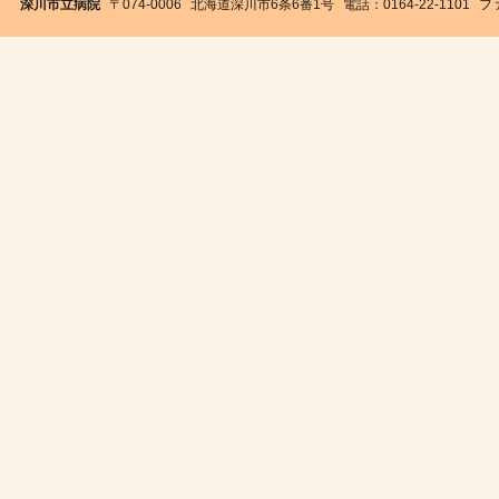
深川市立病院
〒074-0006
北海道深川市6条6番1号
電話：0164-22-1101
ファ