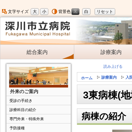
大
小
黒
白
リセット
文字サイズ
背景色
総合案内
診療案内
読み上げる
診療案内
入
ホーム
外来のご案内
3東病棟(
受診の手続き
診療科目の紹介
病棟の紹介
専門外来・特殊外来
予防接種