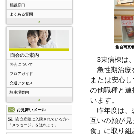
相談窓口
よくある質問
▲
集合写真
面会のご案内
3東病棟は、
面会について
急性期治療を
フロアガイド
または安心し
交通アクセス
の他職種と連
駐車場案内
います。
▲
昨年度は、患
お見舞いメール
互いの顔が見
深川市立病院に入院されている方へ
「メッセージ」を送れます。
食』に取り組