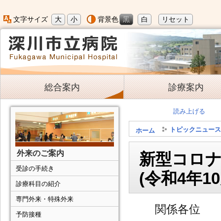
大
小
黒
白
リセット
文字サイズ
背景色
総合案内
診療案内
読み上げる
トピックニュース
ホーム
外来のご案内
新型コロ
受診の手続き
(令和4年1
診療科目の紹介
専門外来・特殊外来
関係各位
予防接種