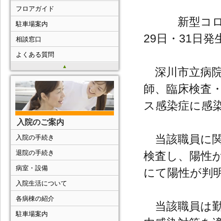
フロアガイド
新型コロナウ
駐車場案内
29日・31日発
相談窓口
よくある質問
▲
深川市立病院
師、臨床検査・
ス感染症に感
入院のご案内
当該職員に関し
入院の手続き
退院の手続き
検査し、陽性が
病室・設備
にて陽性が判
入院生活について
各病棟の紹介
当該職員は勤
駐車場案内