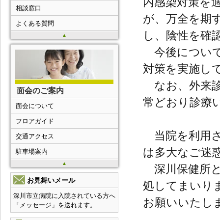
内感染対策を
相談窓口
が、万全を期
よくある質問
し、陰性を確
▲
今後について
対策を実施し
なお、外来診
面会のご案内
常どおり診療
面会について
フロアガイド
当院を利用さ
交通アクセス
は多大なご迷
駐車場案内
▲
深川保健所と
お見舞いメール
処してまいり
深川市立病院に入院されている方へ
お願いいたし
「メッセージ」を送れます。