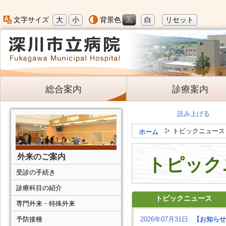
大
小
黒
白
リセット
文字サイズ
背景色
総合案内
診療案内
読み上げる
トピックニュース
ホーム
外来のご案内
トピック
受診の手続き
診療科目の紹介
トピックニュース
専門外来・特殊外来
予防接種
2026年07月31日
【お知らせ