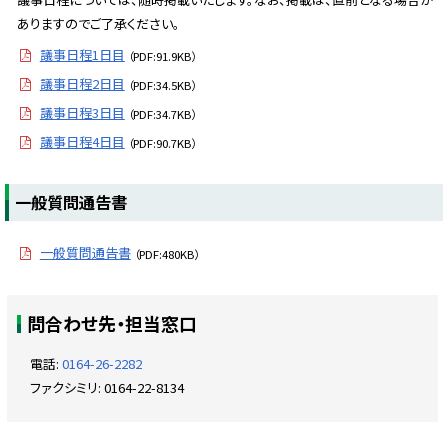
に
ありますのでご了承ください。
戻
議事日程1日目
（PDF:91.9KB）
る
議事日程2日目
（PDF:34.5KB）
議事日程3日目
（PDF:34.7KB）
議事日程4日目
（PDF:90.7KB）
ト
一般質問通告書
ッ
プ
一般質問通告書
（PDF:480KB）
に
戻
ト
る
問合わせ先・担当窓口
ッ
プ
電話:
0164-26-2282
に
ファクシミリ:
0164-22-8134
戻
る