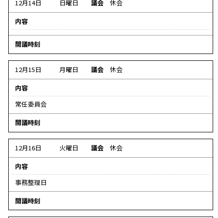
タ
12月14日
日曜日
議会
休会
な
な
し
内容
し
デ
デ
開議時刻
ー
ー
タ
タ
12月15日
月曜日
議会
休会
な
な
し
内容
し
常任委員会
デ
開議時刻
ー
タ
12月16日
火曜日
議会
休会
な
内容
し
事務整理日
デ
開議時刻
ー