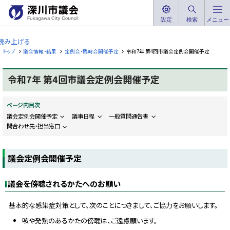
本
文
設定
検索
メニュー
深
へ
川
読み上げる
メ
市
トップ
議会情報・結果
定例会・臨時会開催予定
令和7年 第4回市議会定例会開催予定
ニ
議
ュ
会
令和7年 第4回市議会定例会開催予定
ー
F
へ
u
k
ページ内目次
a
g
議会定例会開催予定
議事日程
一般質問通告書
a
問合わせ先・担当窓口
w
a
C
i
議会定例会開催予定
t
y
C
o
議会を傍聴されるかたへのお願い
u
n
c
基本的な感染症対策として、次のことにつきまして、ご協力をお願いします。
i
l
咳や発熱のあるかたの傍聴は、ご遠慮願います。