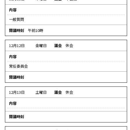
内容
一般質問
開議時刻
午前10時
12月12日
金曜日
議会
休会
内容
常任委員会
デ
開議時刻
ー
タ
12月13日
土曜日
議会
休会
な
内容
し
デ
デ
開議時刻
ー
ー
タ