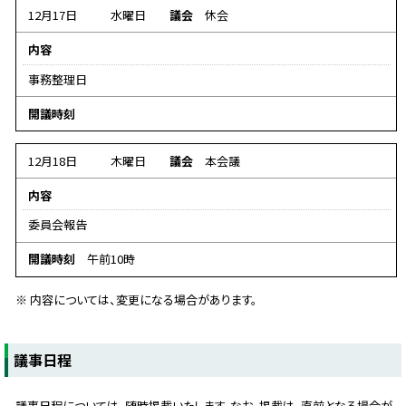
タ
12月17日
水曜日
議会
休会
な
内容
し
事務整理日
デ
開議時刻
ー
タ
12月18日
木曜日
議会
本会議
な
内容
し
委員会報告
開議時刻
午前10時
※ 内容については、変更になる場合があります。
ト
議事日程
ッ
プ
議事日程については、随時掲載いたします。なお、掲載は、直前となる場合が