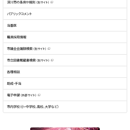
深川市の条例や規則
（別サイト）
（
新
規
パブリックコメント
ウ
ィ
ン
ド
当番医
ウ
で
開
職員採用情報
き
ま
す
）
市議会会議録検索
（別サイト）
（
新
規
市立図書館蔵書検索
（別サイト）
ウ
（
ィ
新
ン
規
ド
各種相談
ウ
ウ
ィ
で
ン
開
ド
助成・手当
き
ウ
ま
で
す
開
）
電子申請
（外部サイト）
き
（
ま
新
す
規
）
市内学校（小・中学校、高校、大学など）
ウ
ィ
ン
ド
ウ
で
関
開
き