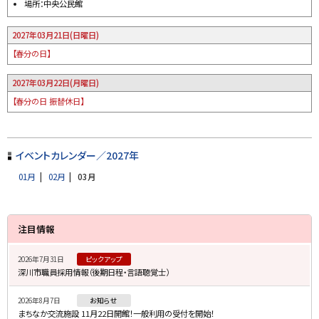
場所：中央公民館
y
2027年03月
21日(日曜日)
【春分の日】
2027年03月
22日(月曜日)
【春分の日 振替休日】
ト
ッ
イベントカレンダー／2027年
プ
01月
02月
03月
に
戻
サ
る
注目情報
イ
2026年7月31日
ピックアップ
ド
深川市職員採用情報（後期日程・言語聴覚士）
・
2026年8月7日
お知らせ
メ
まちなか交流施設 11月22日開館！一般利用の受付を開始！