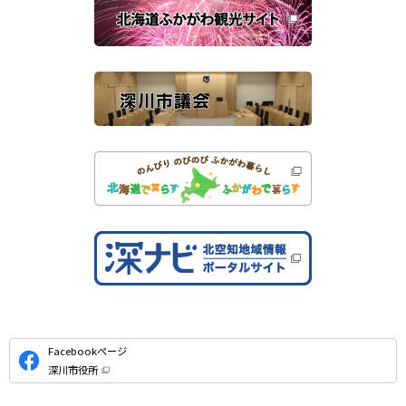
連
ま
す
サ
）
イ
ト
公
Facebookページ
式
深川市役所
S
（
新
N
規