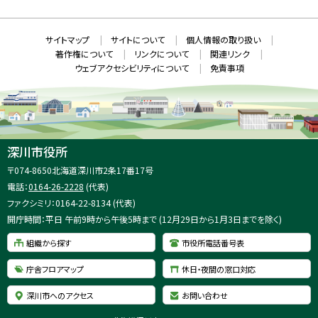
ウ
S
ィ
ン
ド
本
ウ
サ
サイトマップ
サイトについて
個人情報の取り扱い
で
文
開
イ
著作権について
リンクについて
関連リンク
へ
き
ト
ま
ウェブアクセシビリティについて
免責事項
戻
す
情
）
る
メ
報
ニ
ュ
ー
へ
深川市役所
戻
住
〒074-8650
北海道深川市2条17番17号
る
所
電話：
0164-26-2228
(代表)
：
ファクシミリ：0164-22-8134 (代表)
開庁時間：平日 午前9時から午後5時まで (12月29日から1月3日までを除く)
組織から探す
市役所電話番号表
庁舎フロアマップ
休日・夜間の窓口対応
深川市へのアクセス
お問い合わせ