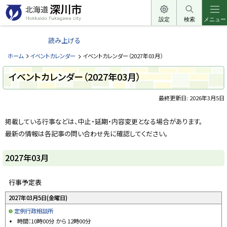
本
文
設定
検索
メニュー
北
へ
海
読み上げる
メ
道
ニ
ホーム
イベントカレンダー
イベントカレンダー（2027年03月）
深
ュ
川
イベントカレンダー（2027年03月）
ー
市
へ
最終更新日:
2026年3月5日
H
o
ペ
k
ー
k
掲載している行事などは、中止・延期・内容変更となる場合があります。
a
ジ
最新の情報は各記事の問い合わせ先に確認してください。
i
内
d
目
o
次
F
2027年03月
u
20
k
27
a
年
行事予定表
g
03
a
w
2027年03月
5日(金曜日)
月
a
定例行政相談所
c
i
時間：
10時00分
から
12時00分
t