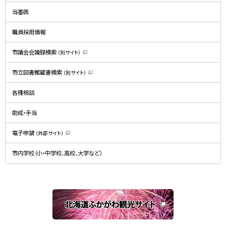
ン
ド
当番医
ウ
で
開
職員採用情報
き
ま
す
）
市議会会議録検索
（別サイト）
（
新
規
市立図書館蔵書検索
（別サイト）
ウ
（
ィ
新
ン
規
ド
各種相談
ウ
ウ
ィ
で
ン
開
ド
助成・手当
き
ウ
ま
で
す
開
）
電子申請
（外部サイト）
き
（
ま
新
す
規
）
市内学校（小・中学校、高校、大学など）
ウ
ィ
ン
ド
ウ
で
関
開
き
連
ま
す
サ
）
イ