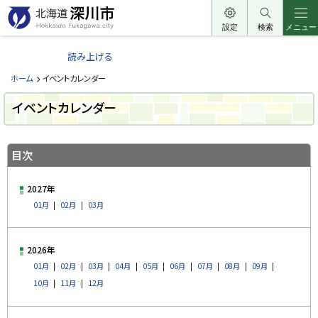
本
文
設定
検索
メニュー
北
へ
海
読み上げる
メ
道
ニ
ホーム
イベントカレンダー
深
ュ
川
イベントカレンダー
ー
市
へ
ペ
H
ー
o
目次
ジ
k
k
内
a
目
i
2027年
次
d
01月
02月
03月
o
目
F
次
u
k
a
2026年
g
01月
02月
03月
04月
05月
06月
07月
08月
09月
a
w
10月
11月
12月
a
c
i
t