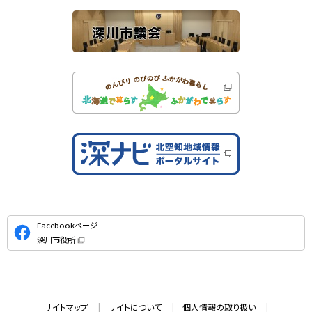
ト
公
Facebookページ
式
深川市役所
S
（
新
N
規
ウ
S
ィ
ン
ド
本
ウ
サ
サイトマップ
サイトについて
個人情報の取り扱い
で
文