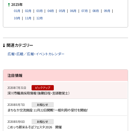
y
2025年
01月
02月
03月
04月
05月
06月
07月
08月
09月
10月
11月
12月
ト
ッ
関連カテゴリー
プ
広報・広聴／広報・イベントカレンダー
に
戻
サ
る
注目情報
イ
2026年7月31日
ピックアップ
ド
深川市職員採用情報（後期日程・言語聴覚士）
・
2026年8月7日
お知らせ
メ
まちなか交流施設 11月22日開館！一般利用の受付を開始！
ニ
2026年8月6日
お知らせ
ュ
こめッち新米＆そばフェスタ2026 開催