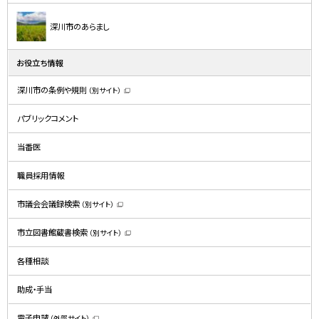
深川市のあらまし
お役立ち情報
深川市の条例や規則
（別サイト）
（
新
規
パブリックコメント
ウ
ィ
ン
ド
当番医
ウ
で
開
職員採用情報
き
ま
す
）
市議会会議録検索
（別サイト）
（
新
規
市立図書館蔵書検索
（別サイト）
ウ
（
ィ
新
ン
規
ド
各種相談
ウ
ウ
ィ
で
ン
開
ド
助成・手当
き
ウ
ま
で
す
開
）
電子申請
（外部サイト）
き