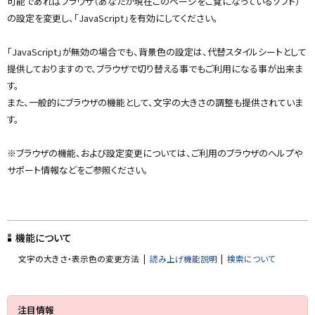
可能であればブラウザ（あなたが現在このページをご覧になっているソフト）
の設定を変更し、「JavaScript」を有効にしてください。
「JavaScript」が無効の場合でも、背景色の設定は、代替スタイルシートとして
提供しておりますので、ブラウザで切り替える事でもご利用になる事が出来ま
す。
また、一般的にブラウザの機能として、文字の大きさの調整も提供されていま
す。
※ブラウザの機能、および設定変更については、ご利用のブラウザのヘルプや
サポート情報などをご参照ください。
ト
ッ
機能について
プ
文字の大きさ・表示色の変更方法
読み上げ機能説明
検索について
に
戻
サ
る
注目情報