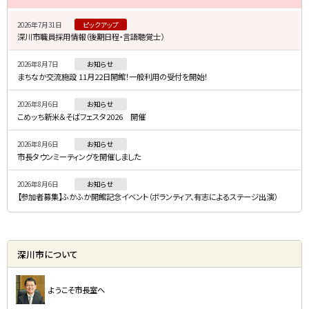
イ
2026年7月31日
ピックアップ
ド
深川市職員採用情報（後期日程・言語聴覚士）
・
2026年8月7日
お知らせ
メ
まちなか交流施設 11月22日開館！一般利用の受付を開始！
ニ
2026年8月6日
お知らせ
ュ
こめッち新米＆そばフェスタ2026 開催
ー
2026年8月6日
お知らせ
市長タウンミーティングを開催しました
2026年8月6日
お知らせ
【参加者募集】ふかふか開館記念イベント（ボランティア、有志によるステージ出演）
深川市について
ようこそ市長室へ