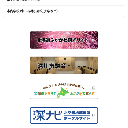
（
ま
新
す
規
）
市内学校（小・中学校、高校、大学など）
ウ
ィ
ン
ド
ウ
で
関
開
き
連
ま
す
サ
）
イ
ト