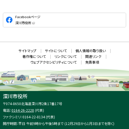
公
Facebookページ
式
深川市役所
S
（
新
N
規
ウ
S
ィ
ン
ド
本
ウ
サ
サイトマップ
サイトについて
個人情報の取り扱い
で
文
開
イ
著作権について
リンクについて
関連リンク
へ
き
ト
ま
ウェブアクセシビリティについて
免責事項
戻
す
情
）
る
メ
報
ニ
ュ
ー
へ
深川市役所
戻
住
〒074-8650
北海道深川市2条17番17号
る
所
電話：
0164-26-2228
(代表)
：
ファクシミリ：0164-22-8134 (代表)
開庁時間：平日 午前9時から午後5時まで (12月29日から1月3日までを除く)