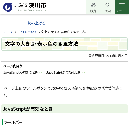
本
文
設定
検索
メニュー
北
へ
海
読み上げる
メ
道
ニ
ホーム
サイトについて
文字の大きさ・表示色の変更方法
深
ュ
川
文字の大きさ・表示色の変更方法
ー
市
へ
最終更新日:
2013年3月29日
H
o
k
ページ内目次
k
a
JavaScriptが有効なとき
JavaScriptが無効なとき
i
d
o
ページ上部のツールボタンで、文字の拡大・縮小、配色設定の切替ができま
F
u
す。
k
a
g
JavaScriptが有効なとき
a
w
a
c
ツールバー
i
t