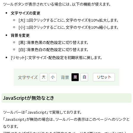
y
ツールボタンが表示されている場合には、以下の機能が使えます。
文字サイズの変更
[大]：1回クリックするごとに、文字のサイズを10%拡大します。
[小]：1回クリックするごとに、文字のサイズを10%縮小します。
背景を変更
[黒]：背景色黒の配色設定に切り替えます。
[白]：背景色白の配色設定に切り替えます。
[リセット]：文字サイズ・配色設定を初期状態に戻します。
ト
JavaScriptが無効なとき
ッ
プ
ツールバーは「JavaScript」で実現しております。
に
「JavaScript」が無効の場合は、ツールバーの表示はこのページへのリンクと
戻
なります。
る