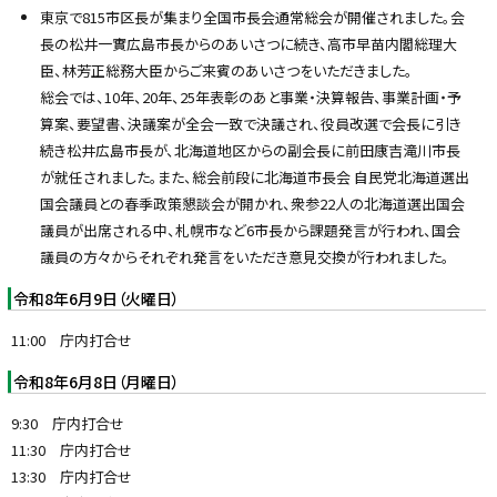
東京で815市区長が集まり全国市長会通常総会が開催されました。会
長の松井一實広島市長からのあいさつに続き、高市早苗内閣総理大
臣、林芳正総務大臣からご来賓のあいさつをいただきました。
総会では、10年、20年、25年表彰のあと事業・決算報告、事業計画・予
算案、要望書、決議案が全会一致で決議され、役員改選で会長に引き
続き松井広島市長が、北海道地区からの副会長に前田康吉滝川市長
が就任されました。また、総会前段に北海道市長会 自民党北海道選出
国会議員との春季政策懇談会が開かれ、衆参22人の北海道選出国会
議員が出席される中、札幌市など6市長から課題発言が行われ、国会
議員の方々からそれぞれ発言をいただき意見交換が行われました。
令和8年6月9日（火曜日）
11:00 庁内打合せ
令和8年6月8日（月曜日）
9:30 庁内打合せ
11:30 庁内打合せ
13:30 庁内打合せ