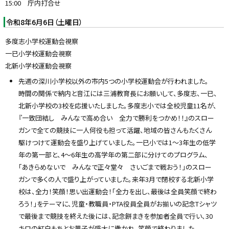
15:00 庁内打合せ
令和8年6月6日（土曜日）
多度志小学校運動会視察
一已小学校運動会視察
北新小学校運動会視察
先週の深川小学校以外の市内5つの小学校運動会が行われました。
時間の関係で納内と音江には三浦教育長にお願いして、多度志、一已、
北新小学校の3校を応援いたしました。多度志小では全校児童11名が、
『一致団結し みんなで高め合い 全力で勝利をつかめ！！』のスロー
ガンで全ての競技に一人何役も担って活躍、地域の皆さんもたくさん
駆けつけて運動会を盛り上げていました。一已小では1〜3年生の低学
年の第一部と、4〜6年生の高学年の第二部に分けてのプログラム、
「あきらめないで みんなで正々堂々 さいごまで戦おう！」のスロー
ガンで多くの人で盛り上がっていました。来年3月で閉校する北新小学
校は、全力！笑顔！思い出運動会！「全力を出し、最後は全員笑顔で終わ
ろう！」をテーマに、児童・教職員・PTA役員全員がお揃いの記念Tシャツ
で最後まで競技を終えた後には、記念餅まきを参加者全員で行い、30
キロの紅白もちとお菓子が盛大に撒かれ、笑顔で終わりました。