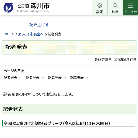
本
文
設定
検索
メニュー
北
へ
海
読み上げる
メ
道
ニ
ホーム
ようこそ市長室へ
記者発表
深
ュ
川
記者発表
ー
市
へ
最終更新日:
2026年6月17日
H
o
k
ページ内目次
k
a
記者発表
記者発表
記者発表
記者発表
i
d
o
記者発表の内容についてお知らせします。
F
u
k
a
記者発表
g
a
w
令和8年第2回定例記者ブリーフ（令和8年6月11日木曜日）
a
c
i
t
画