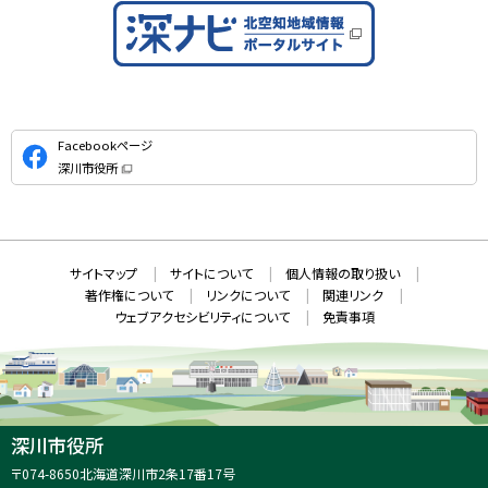
公
Facebookページ
式
深川市役所
S
（
新
N
規
ウ
S
ィ
ン
ド
本
ウ
サ
サイトマップ
サイトについて
個人情報の取り扱い
で
文
開
イ
著作権について
リンクについて
関連リンク
へ
き
ト
ま
ウェブアクセシビリティについて
免責事項
戻
す
情
）
る
メ
報
ニ
ュ
ー
へ
深川市役所
戻
住
〒074-8650
北海道深川市2条17番17号
る