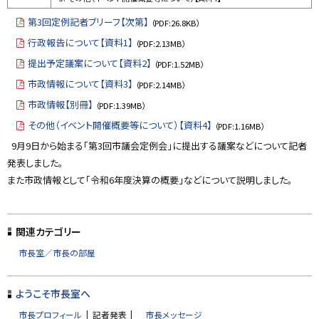
第3回定例記者ブリーフ【次第】
（PDF:26.8KB）
行政報告について【資料1】
（PDF:2.13MB）
提出予定議案について【資料2】
（PDF:1.52MB）
市政情報について【資料3】
（PDF:2.14MB）
市政情報【別冊】
（PDF:1.39MB）
その他（イベント開催概要等について）【資料4】
（PDF:1.16MB）
9月9日から始まる「第3回市議会定例会」に提出する議案などについて記者
発表しました。
また市政情報として「令和6年度決算の概要」などについて説明しました。
ト
ッ
関連カテゴリー
プ
市長室／市長の部屋
に
戻
ようこそ市長室へ
る
市長プロフィール
記者発表
市長メッセージ