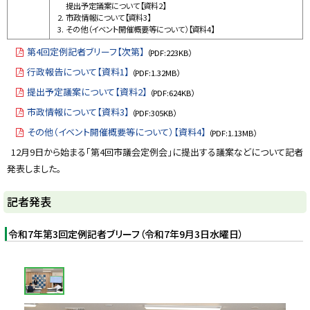
提出予定議案について【資料2】
市政情報について【資料3】
その他（イベント開催概要等について）【資料4】
第4回定例記者ブリーフ【次第】
（PDF:223KB）
行政報告について【資料1】
（PDF:1.32MB）
提出予定議案について【資料2】
（PDF:624KB）
市政情報について【資料3】
（PDF:305KB）
その他（イベント開催概要等について）【資料4】
（PDF:1.13MB）
12月9日から始まる「第4回市議会定例会」に提出する議案などについて記者
発表しました。
ト
記者発表
ッ
プ
令和7年第3回定例記者ブリーフ（令和7年9月3日水曜日）
に
戻
画
る
像
ス