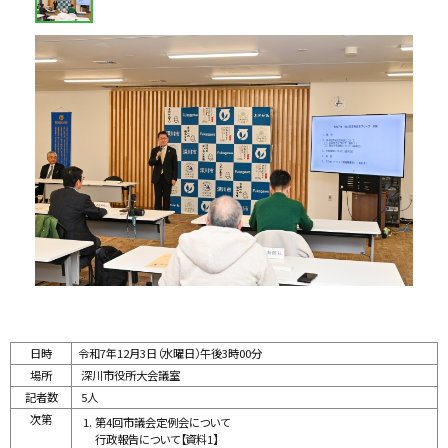
る
像
ス
ラ
イ
ド
集
日時
令和7年12月3日（水曜日）午後3時00分
場所
深川市役所大会議室
記者数
5人
次第
第4回市議会定例会について
行政報告について【資料1】