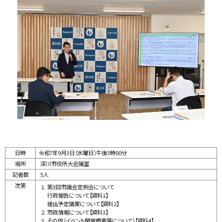
ラ
イ
ド
集
日時
令和7年9月3日（水曜日）午後3時00分
場所
深川市役所大会議室
記者数
5人
次第
第3回市議会定例会について
行政報告について【資料1】
提出予定議案について【資料2】
市政情報について【資料3】
その他（イベント開催概要等について）【資料4】