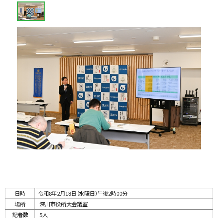
戻
画
る
像
ス
ラ
イ
ド
集
日時
令和8年2月18日（水曜日）午後2時00分
場所
深川市役所大会議室
記者数
5人