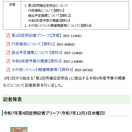
次第
第1回市議会定例会について
行政報告について【資料1】
提出予定議案について【資料2】
令和8年度予算の概要【資料3】
その他（イベント開催概要等について）【資料4】
第1回定例記者ブリーフ【次第】
（PDF:119KB）
行政報告について【資料1】
（PDF:408KB）
提出予定議案について【資料2】
（PDF:134KB）
令和8年度予算の概要【資料3】
（PDF:2.40MB）
その他（イベント開催概要等）【資料4】
（PDF:947KB）
3月2日から始まる「第1回市議会定例会」に提出する令和8年度予算の概要
などについて記者発表を行いました。
ト
記者発表
ッ
プ
令和7年第4回定例記者ブリーフ（令和7年12月3日水曜日）
に
戻
画