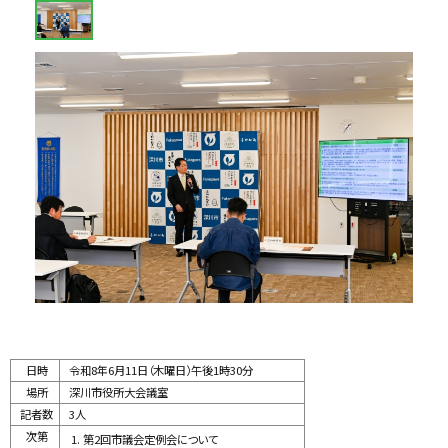
y
像
ス
ラ
イ
ド
集
日時
令和8年6月11日（木曜日）午後1時30分
場所
深川市役所大会議室
記者数
3人
次第
第2回市議会定例会について