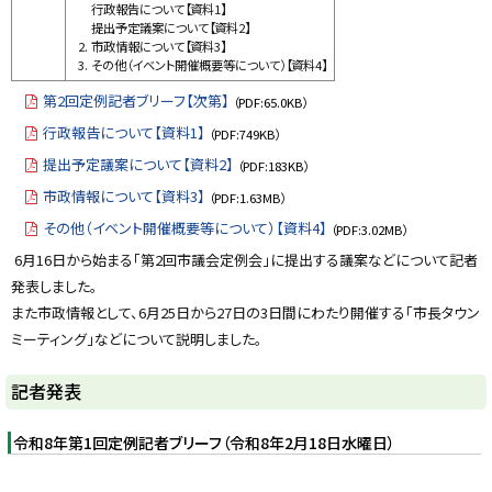
行政報告について【資料1】
提出予定議案について【資料2】
市政情報について【資料3】
その他（イベント開催概要等について）【資料4】
第2回定例記者ブリーフ【次第】
（PDF:65.0KB）
行政報告について【資料1】
（PDF:749KB）
提出予定議案について【資料2】
（PDF:183KB）
市政情報について【資料3】
（PDF:1.63MB）
その他（イベント開催概要等について）【資料4】
（PDF:3.02MB）
6月16日から始まる「第2回市議会定例会」に提出する議案などについて記者
発表しました。
また市政情報として、6月25日から27日の3日間にわたり開催する「市長タウン
ミーティング」などについて説明しました。
ト
記者発表
ッ
プ
令和8年第1回定例記者ブリーフ（令和8年2月18日水曜日）
に