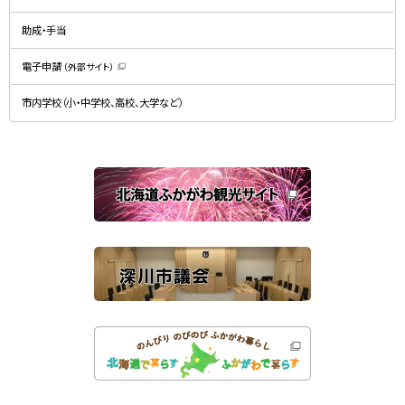
ウ
ィ
で
ン
開
ド
助成・手当
き
ウ
ま
で
す
開
）
電子申請
（外部サイト）
き
（
ま
新
す
規
）
市内学校（小・中学校、高校、大学など）
ウ
ィ
ン
ド
ウ
で
関
開
き
連
ま
す
サ
）
イ
ト