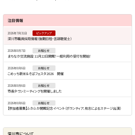
サ
注目情報
イ
2026年7月31日
ピックアップ
ド
深川市職員採用情報（後期日程・言語聴覚士）
・
2026年8月7日
お知らせ
メ
まちなか交流施設 11月22日開館！一般利用の受付を開始！
ニ
2026年8月6日
お知らせ
ュ
こめッち新米＆そばフェスタ2026 開催
ー
2026年8月6日
お知らせ
市長タウンミーティングを開催しました
2026年8月6日
お知らせ
【参加者募集】ふかふか開館記念イベント（ボランティア、有志によるステージ出演）
深川市について