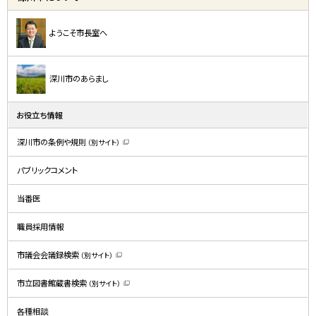
ようこそ市長室へ
深川市のあらまし
お役立ち情報
深川市の条例や規則
（別サイト）
（
新
規
パブリックコメント
ウ
ィ
ン
ド
当番医
ウ
で
開
職員採用情報
き
ま
す
）
市議会会議録検索
（別サイト）
（
新
規
市立図書館蔵書検索
（別サイト）
ウ
（
ィ
新
ン
規
ド
各種相談
ウ