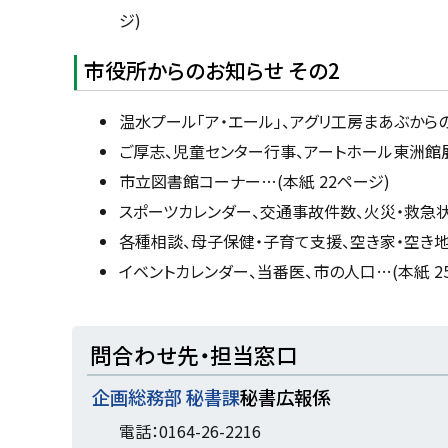
ジ)
市役所からのお知らせ その2
温水プール「ア・エール」、アグリ工房まあぶからの
ご厚志、児童センター行事、アートホール東洲館展
市立図書館コーナー…(本紙 22ページ)
スポーツカレンダー、交通事故件数、火災・救急状況
各種相談、母子保健・子育て支援、空き家・空き地バ
イベントカレンダー、当番医、市の人口…(本紙 2
ト
問合わせ先・担当窓口
ッ
企画総務部 秘書課
秘書広報係
プ
に
電話：0164-26-2216