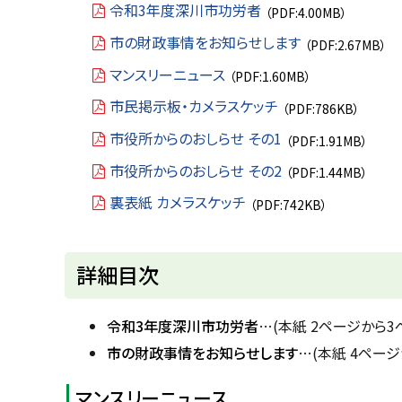
令和3年度深川市功労者
（PDF:4.00MB）
戻
市の財政事情をお知らせします
（PDF:2.67MB）
る
マンスリーニュース
（PDF:1.60MB）
市民掲示板・カメラスケッチ
（PDF:786KB）
市役所からのおしらせ その1
（PDF:1.91MB）
市役所からのおしらせ その2
（PDF:1.44MB）
裏表紙 カメラスケッチ
（PDF:742KB）
ト
詳細目次
ッ
プ
令和3年度深川市功労者
…(本紙 2ページから3
に
市の財政事情をお知らせします
…(本紙 4ページ
戻
マンスリーニュース
る