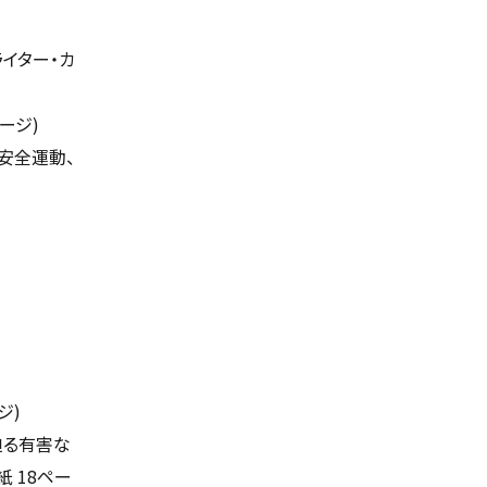
イター・カ
ージ)
安全運動、
ジ)
迫る有害な
 18ペー