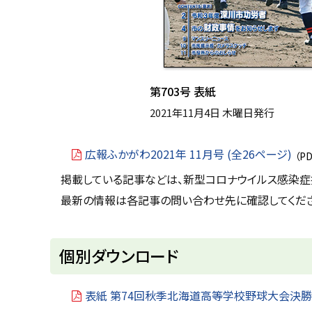
第703号 表紙
2021年11月4日 木曜日発行
広報ふかがわ2021年 11月号 (全26ページ)
（PD
掲載している記事などは、新型コロナウイルス感染症
最新の情報は各記事の問い合わせ先に確認してくださ
ト
個別ダウンロード
ッ
プ
表紙 第74回秋季北海道高等学校野球大会決勝戦
に