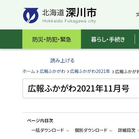
本
本
文
文
へ
へ
メ
戻
北
ニ
る
海
防災・防犯・緊急
暮らし・手続き
ュ
メ
ー
ニ
道
へ
ュ
読み上げる
深
ー
へ
ホーム
広報ふかがわ
広報ふかがわ2021年
広報ふかがわ
川
戻
る
広報ふかがわ2021年11月号
市
ペ
H
ー
o
ジ
k
k
の
a
ページ内目次
ト
i
d
ッ
一括ダウンロード
個別ダウンロード
詳細目次
o
プ
F