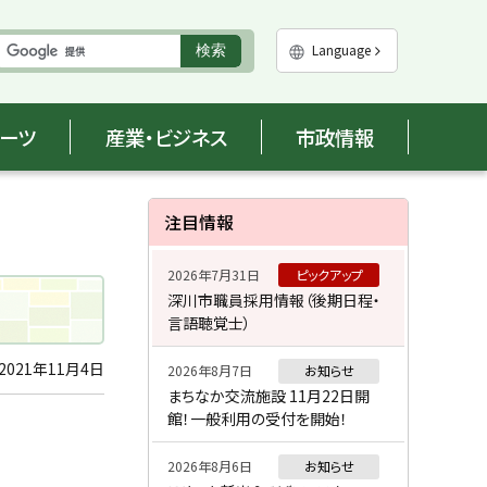
実
Language
検索
行
ポーツ
産業・ビジネス
市政情報
サ
注目情報
イ
2026年7月31日
ピックアップ
ド
深川市職員採用情報（後期日程・
言語聴覚士）
・
メ
2021年11月4日
2026年8月7日
お知らせ
まちなか交流施設 11月22日開
ニ
館！一般利用の受付を開始！
ュ
2026年8月6日
お知らせ