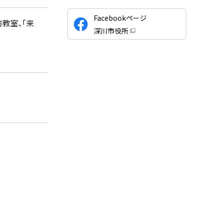
公
Facebookページ
教室、「来
式
深川市役所
S
（
新
N
規
ウ
S
ィ
ン
ド
ウ
で
開
き
ま
す
）