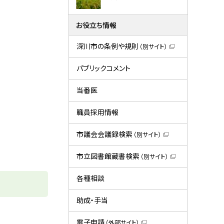
お役立ち情報
深川市の条例や規則
（別サイト）
（
新
規
パブリックコメント
ウ
ィ
ン
当番医
ド
ウ
で
職員採用情報
開
き
ま
市議会会議録検索
（別サイト）
す
（
）
新
規
市立図書館蔵書検索
（別サイト）
ウ
（
ィ
新
ン
規
各種相談
ド
ウ
ウ
ィ
で
ン
助成・手当
開
ド
き
ウ
ま
で
電子申請
（外部サイト）