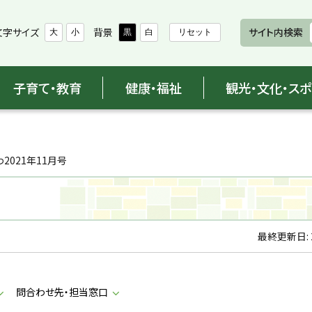
文字サイズ
背景
サイト内検索
大
小
黒
白
リセット
子育て・教育
健康・福祉
観光・文化・ス
2021年11月号
最終更新日:
問合わせ先・担当窓口