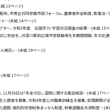
 13ページ)
配布、市男女共同参画市民フォーラム、農業者年金制度、乾電池・ラ
ト…(本紙 14ページ)
アター、令和3年度 全国学力・学習状況調査の結果…(本紙 15ペ
式に参加を、JR深川駅前広場市営駐輪場を冬期間閉鎖、冬の交通
検診」…(本紙 19ページ)
本紙 17ページ)
11月30日は「年金の日」、国税に関する電話相談…(本紙 17ペー
住宅入居者を募集、令和4年度公共職業訓練生を募集、処理期限が
化週間、個別的労使紛争あっせん制度、林業退職金共済制度…(本紙