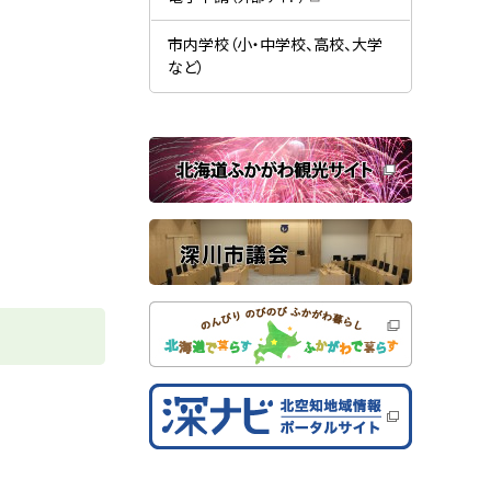
す
開
（
）
き
新
ま
規
市内学校（小・中学校、高校、大学
す
ウ
）
など）
ィ
ン
ド
ウ
で
関
開
き
連
ま
す
サ
）
イ
ト