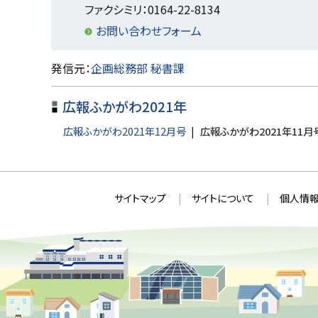
戻
ファクシミリ：0164-22-8134
る
お問い合わせフォーム
ト
発信元：
企画総務部 秘書課
ッ
広報ふかがわ2021年
プ
に
広報ふかがわ2021年12月号
広報ふかがわ2021年11月
戻
る
本
サ
サイトマップ
サイトについて
個人情報
文
イ
へ
ト
戻
情
る
メ
報
ニ
ュ
ー