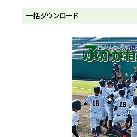
u
へ
k
戻
一括ダウンロード
a
g
る
a
w
a
c
i
t
y