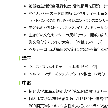
勤労者生活資金融資制度、雪堆積場を開設…(本紙
マイナンバーカード交付時にノベルティー用品を
セットボンベの処理、み・らいエントランスコンサー
子どものひろば〜クリスマス、イキブンドリームシ
生きがい文化センター市民ギャラリー開放、成人
労文祭「バドミントン大会」…(本紙 16ページ)
ヘルシーコラム「毎日の安心につながる毎年のがん
講座
ウエストスリムセミナー…(本紙 16ページ)
ヘルシーマザーズクラブ、パソコン教室・12月分…(
中継
拓殖大学北海道短期大学「第55回農業セミナー」、
個人事業税第2期分納期限は11月30日、道営
PCB廃棄物について、女性の人権ホットライン強