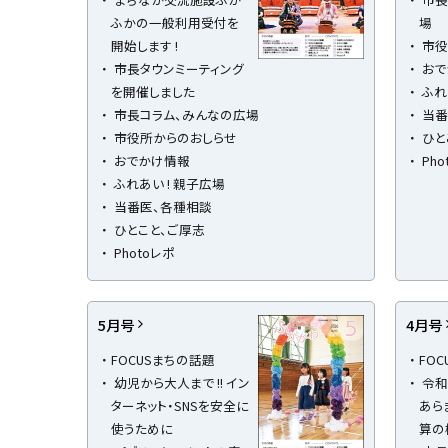
u
へ
ふかの一般利用受付を
場
k
戻
a
開始します !
市役
g
る
市長タウンミーティング
おで
a
w
を開催しました
ふれ
a
市長コラム、みんなの広場
当番
c
市役所からのおしらせ
ひと
i
t
おでかけ情報
Pho
y
ふれあい ! 親子広場
当番医、各種相談
ひとこと、ご厚志
Photoレポ
5月号
4月号
FOCUSまちの話題
FO
幼児から大人まで !! イン
令和
ターネット・SNSを安全に
あら
使うために
算の