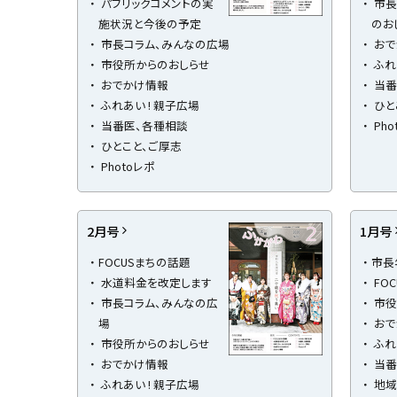
パブリックコメントの実
市長
施状況と今後の予定
のお
市長コラム、みんなの広場
おで
市役所からのおしらせ
ふれ
おでかけ情報
当番
ふれあい ! 親子広場
ひと
当番医、各種相談
Pho
ひとこと、ご厚志
Photoレポ
2月号
1月号
FOCUSまちの話題
市長
水道料金を改定します
FO
市長コラム、みんなの広
市役
場
おで
市役所からのおしらせ
ふれ
おでかけ情報
当番
ふれあい ! 親子広場
地域