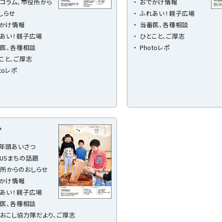
コラム、市役所から
おでかけ情報
しらせ
ふれあい ! 親子広場
かけ情報
当番医、各種相談
あい ! 親子広場
ひとこと、ご厚志
医、各種相談
Photoレポ
こと、ご厚志
toレポ
年頭あいさつ
CUSまちの話題
所からのおしらせ
かけ情報
あい ! 親子広場
医、各種相談
おこし協力隊だより、ご厚志