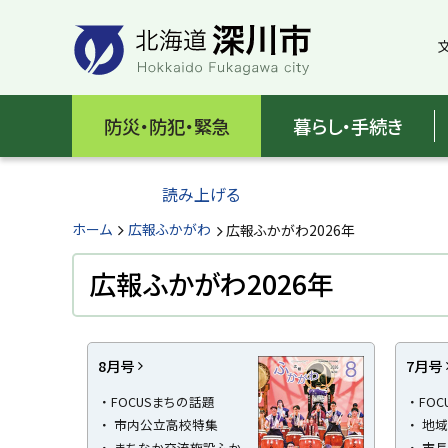
本
本
文
文
へ
へ
メ
戻
北
ニ
る
海
防災・防犯・緊急
暮らし・手続き
ュ
メ
ー
ニ
道
へ
ュ
読み上げる
深
ー
へ
ホーム
広報ふかがわ
広報ふかがわ2026年
川
戻
る
広報ふかがわ2026年
市
ペ
H
ー
o
ジ
k
k
目
8月号
7月号
の
a
次
ト
i
FOCUSまちの話題
FO
d
ッ
市内公立高校特集
地域
o
プ
F
まちなか交流施設ふか
市長