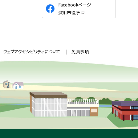
公
Facebookページ
式
深川市役所
S
（
新
N
規
ウ
S
ィ
ン
ド
ウ
ウェブアクセシビリティについて
免責事項
で
開
き
ま
す
）