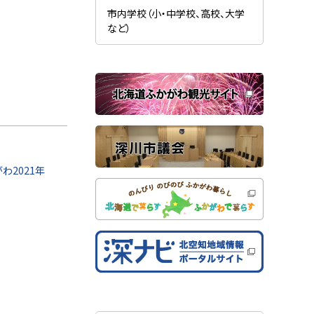
新
ま
規
市内学校（小・中学校、高校、大学
す
ウ
）
など）
ィ
ン
ド
ウ
で
関
開
き
連
ま
す
サ
）
イ
ト
わ2021年