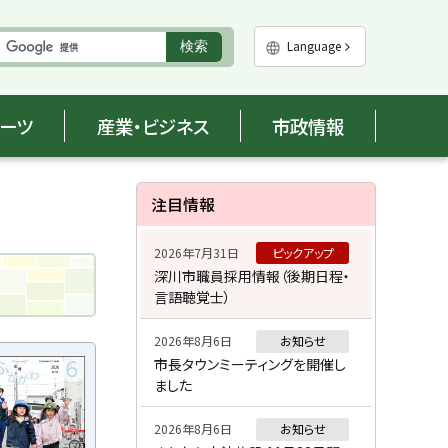
実
Language
検索
行
ポーツ
産業・ビジネス
市政情報
サ
注目情報
イ
2026年7月31日
ピックアップ
ド
深川市職員採用情報（後期日程・
言語聴覚士）
・
メ
2026年8月6日
お知らせ
市長タウンミーティングを開催し
ニ
ました
ュ
2026年8月6日
お知らせ