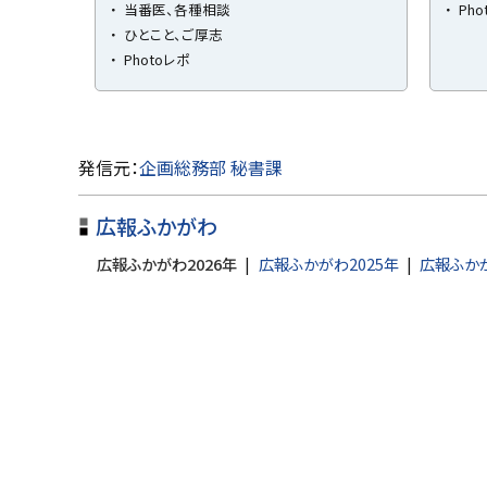
当番医、各種相談
Pho
ひとこと、ご厚志
Photoレポ
ト
発信元：
企画総務部 秘書課
ッ
広報ふかがわ
プ
に
広報ふかがわ2026年
広報ふかがわ2025年
広報ふかが
戻
る