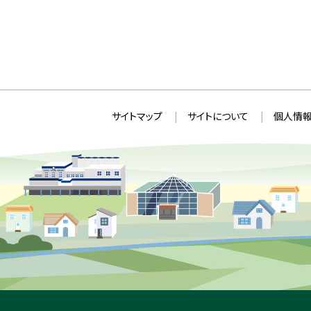
本
サ
サイトマップ
サイトについて
個人情報
文
イ
へ
ト
戻
情
る
メ
報
ニ
ュ
ー
へ
戻
る