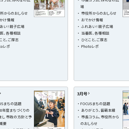
場
所からのおしらせ
市役所からのおしらせ
かけ情報
おでかけ情報
あい ! 親子広場
ふれあい ! 親子広場
医、各種相談
当番医、各種相談
こと、ご厚志
ひとこと、ご厚志
toレポ
Photoレポ
3月号
CUSまちの話題
FOCUSまちの話題
8年度まちづくりの
ありがとう、留萌本線
まし 市政の方針と予
市長コラム、市役所から
概要
のおしらせ