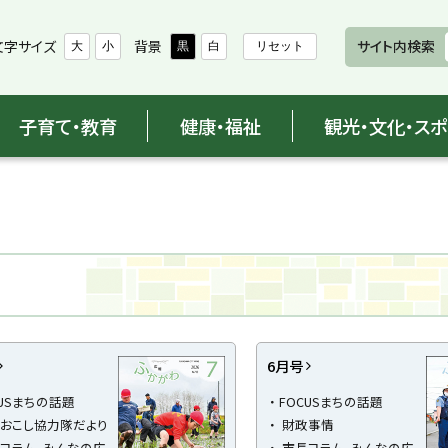
文字サイズ
背景
サイト内検索
大
小
黒
白
リセット
子育て・教育
健康・福祉
観光・文化・ス
6月号
CUSまちの話題
FOCUSまちの話題
おこし協力隊だより
財政事情
コラム、みんなの広
市長コラム、みんなの広