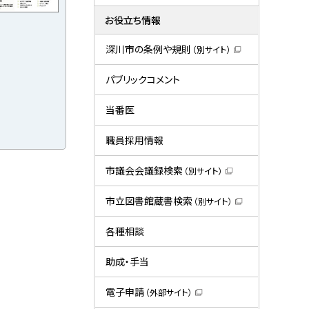
お役立ち情報
深川市の条例や規則
（別サイト）
（
新
規
パブリックコメント
ウ
ィ
ン
当番医
ド
ウ
で
職員採用情報
開
き
ま
市議会会議録検索
（別サイト）
す
（
）
新
規
市立図書館蔵書検索
（別サイト）
ウ
（
ィ
新
ン
規
各種相談
ド
ウ
ウ
ィ
で
ン
助成・手当
開
ド
き
ウ
ま
で
電子申請
（外部サイト）
す
開
（
）
き