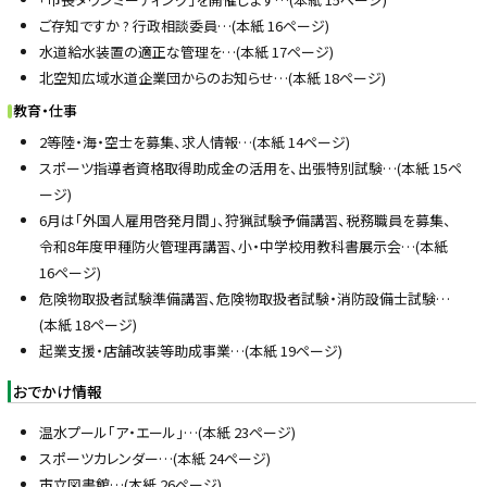
ご存知ですか ? 行政相談委員…(本紙 16ページ)
水道給水装置の適正な管理を…(本紙 17ページ)
北空知広域水道企業団からのお知らせ…(本紙 18ページ)
教育・仕事
2等陸・海・空士を募集、求人情報…(本紙 14ページ)
スポーツ指導者資格取得助成金の活用を、出張特別試験…(本紙 15ペ
ージ)
6月は「外国人雇用啓発月間」、狩猟試験予備講習、税務職員を募集、
令和8年度甲種防火管理再講習、小・中学校用教科書展示会…(本紙
16ページ)
危険物取扱者試験準備講習、危険物取扱者試験・消防設備士試験…
(本紙 18ページ)
起業支援・店舗改装等助成事業…(本紙 19ページ)
おでかけ情報
温水プール「ア・エール」…(本紙 23ページ)
スポーツカレンダー…(本紙 24ページ)
市立図書館…(本紙 26ページ)