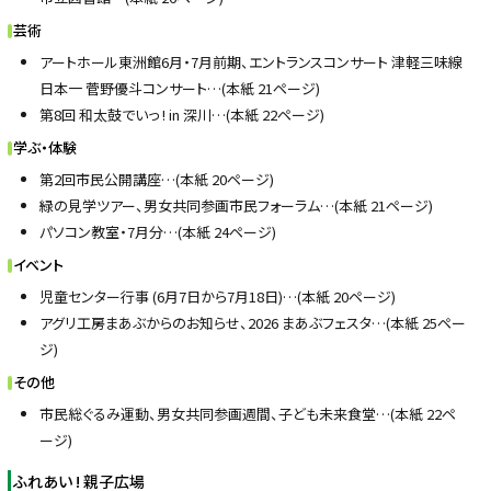
芸術
アートホール東洲館6月・7月前期、エントランスコンサート 津軽三味線
日本一 菅野優斗コンサート…(本紙 21ページ)
第8回 和太鼓でいっ ! in 深川…(本紙 22ページ)
学ぶ・体験
第2回市民公開講座…(本紙 20ページ)
緑の見学ツアー、男女共同参画市民フォーラム…(本紙 21ページ)
パソコン教室・7月分…(本紙 24ページ)
イベント
児童センター行事 (6月7日から7月18日)…(本紙 20ページ)
アグリ工房まあぶからのお知らせ、2026 まあぶフェスタ…(本紙 25ペー
ジ)
その他
市民総ぐるみ運動、男女共同参画週間、子ども未来食堂…(本紙 22ペ
ージ)
ふれあい ! 親子広場