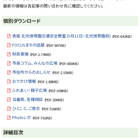
最新の情報は各記事の問い合わせ先に確認してください。
ト
個別ダウンロード
ッ
プ
表紙 北光保育園交通安全教室 (5月11日・北光保育園前)
（PDF:642KB）
に
FOCUSまちの話題
（PDF:907KB）
戻
財政事情
（PDF:1.79MB）
る
市長コラム、みんなの広場
（PDF:800KB）
市役所からのおしらせ
（PDF:2.55MB）
おでかけ情報
（PDF:1.88MB）
ふれあい ! 親子広場
（PDF:308KB）
当番医、各種相談
（PDF:206KB）
ひとこと、ご厚志
（PDF:526KB）
Photoレポ
（PDF:702KB）
ト
詳細目次
ッ