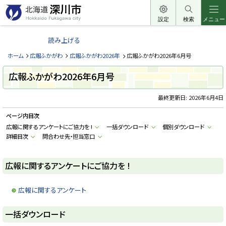
本
文
設定
検索
メニュー
北
へ
海
読み上げる
メ
道
ニ
ホーム
広報ふかがわ
広報ふかがわ2026年
広報ふかがわ2026年6月号
深
ュ
川
広報ふかがわ2026年6月号
ー
市
へ
最終更新日:
2026年6月4日
H
o
k
ページ内目次
k
a
広報に関するアンケートにご協力を !
一括ダウンロード
個別ダウンロード
i
詳細目次
問合わせ先・担当窓口
d
o
F
u
広報に関するアンケートにご協力を !
k
a
g
a
広報に関するアンケート
w
a
c
ト
一括ダウンロード
i
ッ
t