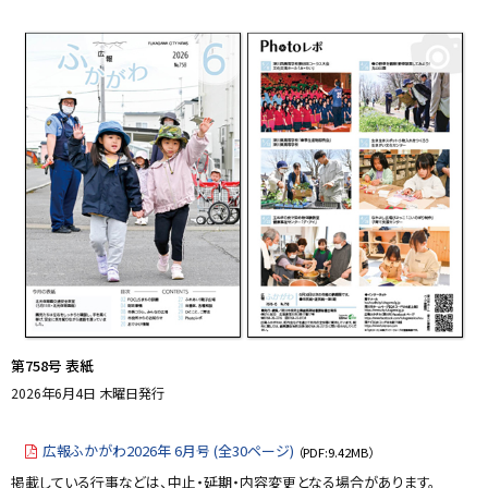
y
プ
に
戻
る
第758号 表紙
2026年6月4日 木曜日発行
広報ふかがわ2026年 6月号 (全30ページ)
（PDF:9.42MB）
掲載している行事などは、中止・延期・内容変更となる場合があります。