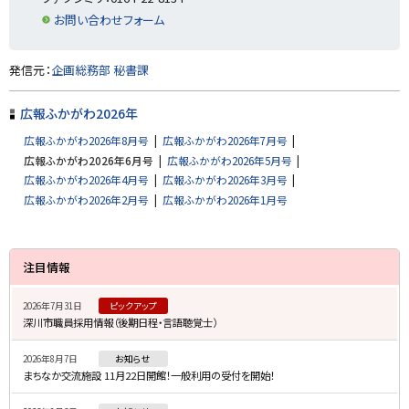
る
お問い合わせフォーム
ト
発信元：
企画総務部 秘書課
ッ
プ
広報ふかがわ2026年
に
広報ふかがわ2026年8月号
広報ふかがわ2026年7月号
戻
広報ふかがわ2026年6月号
広報ふかがわ2026年5月号
る
広報ふかがわ2026年4月号
広報ふかがわ2026年3月号
広報ふかがわ2026年2月号
広報ふかがわ2026年1月号
サ
注目情報
イ
2026年7月31日
ピックアップ
ド
深川市職員採用情報（後期日程・言語聴覚士）
・
2026年8月7日
お知らせ
メ
まちなか交流施設 11月22日開館！一般利用の受付を開始！
ニ