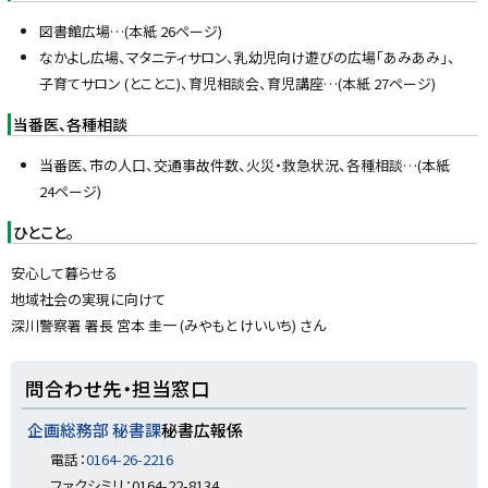
図書館広場…(本紙 26ページ)
なかよし広場、マタニティサロン、乳幼児向け遊びの広場「あみあみ」、
子育てサロン (とことこ)、育児相談会、育児講座…(本紙 27ページ)
当番医、各種相談
当番医、市の人口、交通事故件数、火災・救急状況、各種相談…(本紙
24ページ)
ひとこと。
安心して暮らせる
地域社会の実現に向けて
深川警察署 署長 宮本 圭一 (みやもと けいいち) さん
ト
問合わせ先・担当窓口
ッ
プ
企画総務部 秘書課
秘書広報係
に
電話：
0164-26-2216
戻
ファクシミリ：0164-22-8134