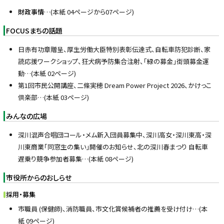
プ
財政事情
…(本紙 04ページから07ページ)
に
FOCUSまちの話題
戻
る
日赤有功章贈呈、厚生労働大臣特別表彰伝達式、自転車防犯診断、家
読応援ワークショップ、狂犬病予防集合注射、「緑の募金」街頭募金運
動…(本紙 02ページ)
第1回市民公開講座、二條実穂 Dream Power Project 2026、かけっこ
倶楽部…(本紙 03ページ)
みんなの広場
深川混声合唱団コール・メム新入団員募集中、深川高女・深川東高・深
川東商業「同窓生の集い」開催のお知らせ、北の深川春まつり 自転車
遅乗り競争参加者募集…(本紙 08ページ)
市役所からのおしらせ
採用・募集
市職員 (保健師)、消防職員、市文化賞候補者の推薦を受け付け…(本
紙 09ページ)