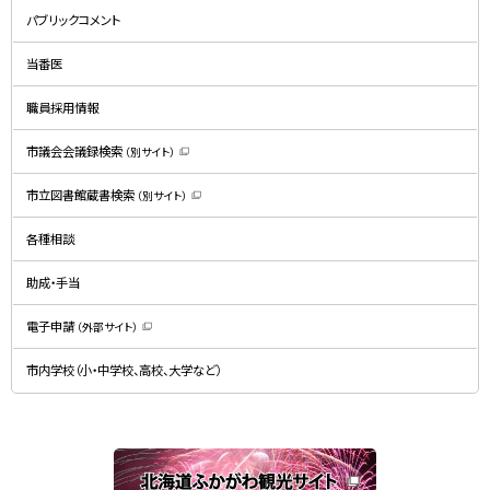
新
規
パブリックコメント
ウ
ィ
ン
ド
当番医
ウ
で
開
職員採用情報
き
ま
す
）
市議会会議録検索
（別サイト）
（
新
規
市立図書館蔵書検索
（別サイト）
ウ
（
ィ
新
ン
規
ド
各種相談
ウ
ウ
ィ
で
ン
開
ド
助成・手当
き
ウ
ま
で
す
開
）
電子申請
（外部サイト）
き
（
ま
新
す
規
）
市内学校（小・中学校、高校、大学など）
ウ
ィ
ン
ド
ウ
で
関
開
き
連
ま
す
サ