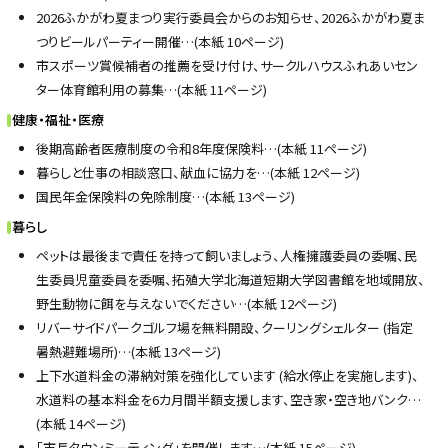
2026ふかがわ夏まつり実行委員会からのお知らせ、2026ふかがわ夏ま
つりビールパーティー開催…(本紙 10ページ)
市スポーツ賞候補者の推薦を受け付け、サークルハウスふれあいセン
ター体育館利用の募集…(本紙 11ページ)
健康・福祉・医療
後期高齢者医療制度の令和8年度保険料…(本紙 11ページ)
暮らしと仕事の相談窓口、献血に協力を…(本紙 12ページ)
国民年金保険料の免除制度…(本紙 13ページ)
暮らし
ペットは最後まで責任を持って飼いましょう、人権擁護委員の委嘱、民
生委員児童委員を委嘱、拓殖大学北海道短期大学図書館を地域開放、
野生動物に餌を与えないでください…(本紙 12ページ)
リバーサイドパークゴルフ場を無料開設、クーリングシェルター (指定
暑熱避難場所)…(本紙 13ページ)
上下水道料金の滞納対策を強化しています (給水停止を実施します)、
水道料の基本料金を6カ月間半額支援します、空き家・空き地バンク…
(本紙 14ページ)
「市長タウンミーティング」を開催します…(本紙 15ページ)