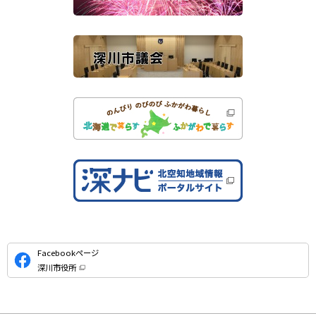
）
イ
ト
公
Facebookページ
式
深川市役所
S
（
新
N
規
ウ
S
ィ
ン