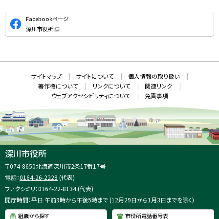
公
Facebookページ
式
深川市役所
S
（
新
N
規
ウ
S
ィ
ン
ド
本
ウ
サ
サイトマップ
サイトについて
個人情報の取り扱い
で
文
開
イ
著作権について
リンクについて
関連リンク
へ
き
ト
ま
ウェブアクセシビリティについて
免責事項
戻
す
情
）
る
メ
報
ニ
ュ
ー
へ
深川市役所
戻
住
〒074-8650
北海道深川市2条17番17号
る
所
電話：
0164-26-2228
(代表)
：
ファクシミリ：0164-22-8134 (代表)
開庁時間：平日 午前9時から午後5時まで (12月29日から1月3日までを除く)
組織から探す
市役所電話番号表