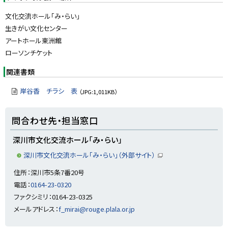
文化交流ホール「み・らい」
生きがい文化センター
アートホール東洲館
ローソンチケット
関連書類
岸谷香 チラシ 表
（JPG:1,011KB）
ト
問合わせ先・担当窓口
ッ
プ
深川市文化交流ホール「み・らい」
に
深川市文化交流ホール「み・らい」（外部サイト）
（
戻
新
住所：深川市5条7番20号
る
規
ウ
電話：
0164-23-0320
ィ
ン
ファクシミリ：0164-23-0325
ド
ウ
メールアドレス：
f_mirai@rouge.plala.or.jp
で
開