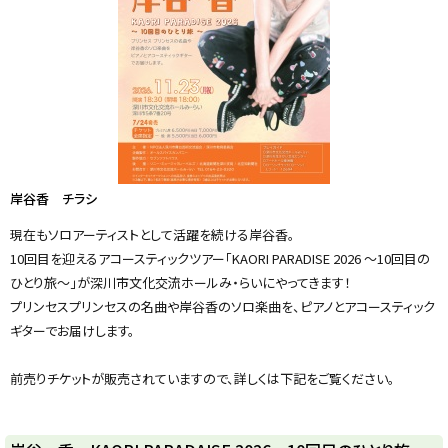
y
岸谷香 チラシ
現在もソロアーティストとして活躍を続ける岸谷香。
10回目を迎えるアコースティックツアー「KAORI PARADISE 2026 ～10回目の
ひとり旅～」が深川市文化交流ホールみ・らいにやってきます！
プリンセスプリンセスの名曲や岸谷香のソロ楽曲を、ピアノとアコースティック
ギターでお届けします。
前売りチケットが販売されていますので、詳しくは下記をご覧ください。