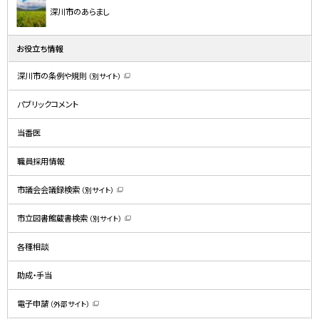
深川市のあらまし
お役立ち情報
深川市の条例や規則
（別サイト）
（
新
規
パブリックコメント
ウ
ィ
ン
ド
当番医
ウ
で
開
職員採用情報
き
ま
す
）
市議会会議録検索
（別サイト）
（
新
規
市立図書館蔵書検索
（別サイト）
ウ
（
ィ
新
ン
規
ド
各種相談
ウ
ウ
ィ
で
ン
開
ド
助成・手当
き
ウ
ま
で
す
開
）
電子申請
（外部サイト）
き
（
ま