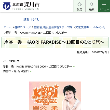
本
文
設定
検索
メニュー
北
へ
海
読み上げる
メ
道
ニ
ホーム
各課のページ
教育委員会 生涯学習スポーツ課
文化交流ホール「み・らい」
深
ュ
岸谷 香 KAORI PARADISE～10回目のひとり旅～
川
ー
岸谷 香 KAORI PARADISE～10回目のひとり旅～
市
へ
H
o
最終更新日:
2026年7月7日
k
k
ページ内目次
a
i
岸谷 香 KAORI PARADAISE 2026～10回目のひとり旅～
d
問合わせ先・担当窓口
o
F
u
k
a
g
a
w
a
c
i
t