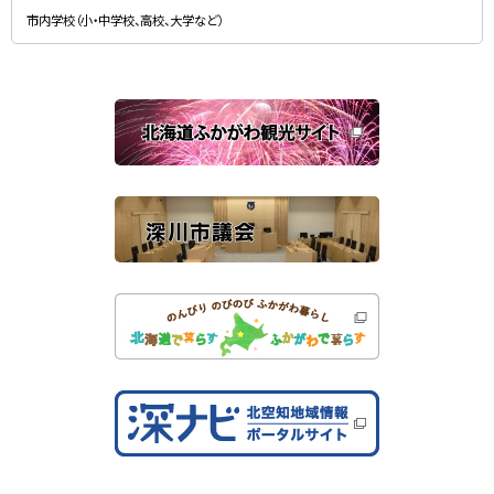
新
す
規
）
市内学校（小・中学校、高校、大学など）
ウ
ィ
ン
ド
ウ
で
関
開
き
連
ま
す
サ
）
イ
ト