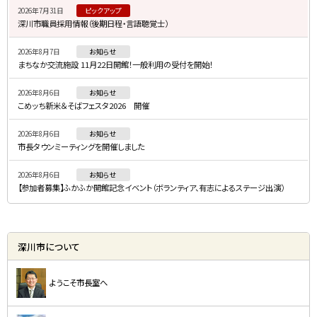
2026年7月31日
ピックアップ
ド
深川市職員採用情報（後期日程・言語聴覚士）
・
2026年8月7日
お知らせ
メ
まちなか交流施設 11月22日開館！一般利用の受付を開始！
ニ
2026年8月6日
お知らせ
ュ
こめッち新米＆そばフェスタ2026 開催
ー
2026年8月6日
お知らせ
市長タウンミーティングを開催しました
2026年8月6日
お知らせ
【参加者募集】ふかふか開館記念イベント（ボランティア、有志によるステージ出演）
深川市について
ようこそ市長室へ