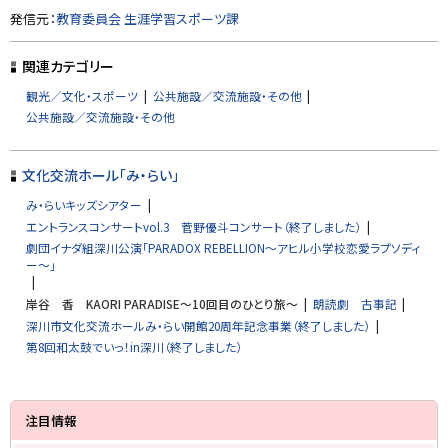
き
ト
ま
発信元：
教育委員会 生涯学習スポーツ課
す
ッ
）
プ
関連カテゴリー
に
観光／文化・スポーツ
公共施設／交流施設・その他
戻
公共施設／交流施設・その他
る
文化交流ホール「み・らい」
み・らいキッズシアター
エントランスコンサートvol.3 菅野優斗コンサート（終了しました）
劇団イナダ組深川公演「PARADOX REBELLION～アヒル小学校恋愛ラプソディ
ー～」
岸谷 香 KAORI PARADISE～10回目のひとり旅～
朗読劇 古事記
深川市文化交流ホールみ・らい開館20周年記念事業（終了しました）
第8回和太鼓でいっ！in深川（終了しました）
サ
注目情報
イ