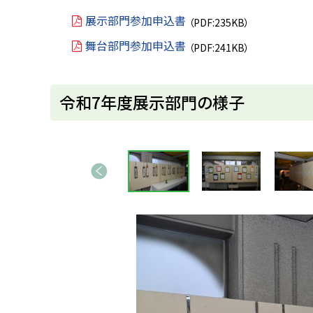
展示部門参加申込書
（PDF:235KB）
舞台部門参加申込書
（PDF:241KB）
ト
令和7年度展示部門の様子
ッ
プ
画
に
前へ
像
戻
ス
る
ラ
イ
ド
集