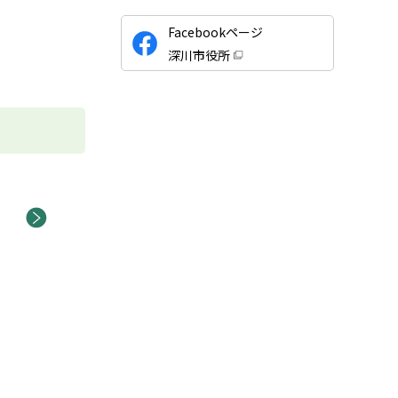
公
Facebookページ
式
深川市役所
S
（
新
N
規
ウ
S
ィ
ン
ド
ウ
で
開
き
ま
す
次へ
）