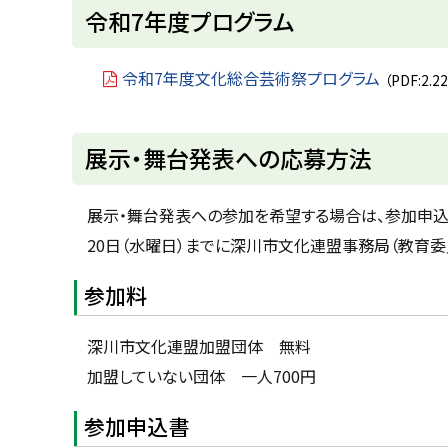
ト
令和7年度プログラム
ッ
プ
令和7年度文化総合芸術祭プログラム
（PDF:2.2
に
戻
ト
展示・舞台発表への応募方法
る
ッ
プ
展示・舞台発表への参加を希望する場合は、参加申込書
に
20日（水曜日）までに
深川市文化連盟事務局（教育委
戻
参加料
る
深川市文化連盟加盟団体 無料
加盟していない団体 一人700円
参加申込書