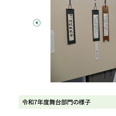
前へ
ト
令和7年度舞台部門の様子
ッ
プ