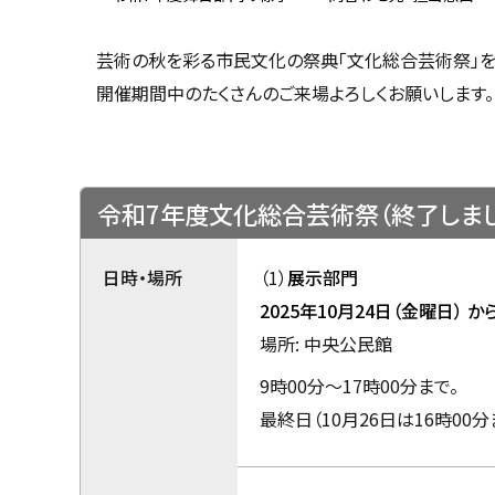
u
へ
k
戻
a
芸術の秋を彩る市民文化の祭典「文化総合芸術祭」を
g
る
a
開催期間中のたくさんのご来場よろしくお願いします。
w
a
c
i
t
y
令和7年度文化総合芸術祭（終了しまし
日時・場所
（1）
展示部門
2025年10月24日（金曜日）
か
場所: 中央公民館
9時00分～17時00分まで。
最終日（10月26日は16時00分