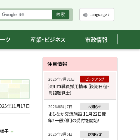
実
Language
検索
行
ポーツ
産業・ビジネス
市政情報
サ
注目情報
イ
2026年7月31日
ピックアップ
ド
深川市職員採用情報（後期日程・
言語聴覚士）
・
メ
025年11月17日
2026年8月7日
お知らせ
まちなか交流施設 11月22日開
ニ
館！一般利用の受付を開始！
ュ
様子
2026年8月6日
お知らせ