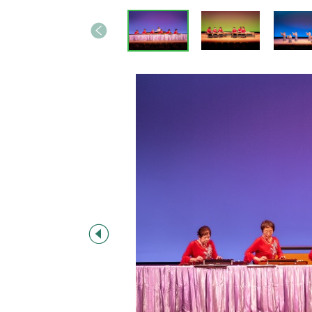
画
に
前へ
像
戻
ス
る
ラ
イ
ド
集
前へ