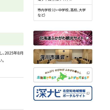
す
開
（
）
き
新
ま
規
市内学校（小・中学校、高校、大学
す
ウ
）
など）
ィ
ン
ド
ウ
で
関
開
き
連
ま
す
サ
）
イ
2025年8月
ト
い。