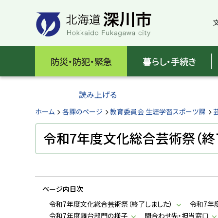
本
本
文
文
へ
へ
メ
戻
北
ニ
る
海
防災・防犯・緊急
暮らし・手続き
ュ
メ
ー
ニ
道
へ
ュ
読み上げる
深
ー
へ
ホーム
各課のページ
教育委員会 生涯学習スポーツ課
川
戻
る
令和7年度文化総合芸術祭（終
市
ペ
H
ー
o
ジ
k
k
の
a
ページ内目次
ト
i
d
ッ
令和7年度文化総合芸術祭（終了しました）
令和7年
o
プ
令和7年度舞台部門の様子
問合わせ先・担当窓口
F