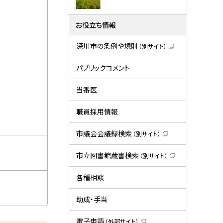
お役立ち情報
深川市の条例や規則
（別サイト）
（
新
規
パブリックコメント
ウ
ィ
ン
当番医
ド
ウ
で
職員採用情報
開
き
ま
市議会会議録検索
（別サイト）
す
（
）
新
規
市立図書館蔵書検索
（別サイト）
ウ
（
ィ
新
ン
規
各種相談
ド
ウ
ウ
ィ
で
ン
助成・手当
開
ド
き
ウ
ま
で
電子申請
（外部サイト）