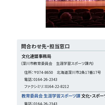
ト
問合わせ先・担当窓口
ッ
文化連盟事務局
プ
（深川市教育委員会 生涯学習スポーツ課内）
に
戻
住所：〒074-8650 北海道深川市2条17番17号
る
電話：0164-26-2343
ファクシミリ：0164-22-8212
教育委員会 生涯学習スポーツ課
文化・スポー
電話：0164-26-2343