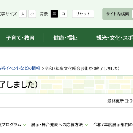
文字サイズ
背景
サイト内検索
大
小
黒
白
リセット
子育て・教育
健康・福祉
観光・文化・ス
芸術イベントなどの情報
令和7年度文化総合芸術祭（終了しました）
了しました）
最終更新日:
2
度プログラム
展示・舞台発表への応募方法
令和7年度展示部門の