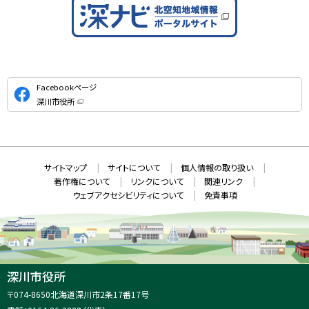
公
Facebookページ
式
深川市役所
S
（
新
N
規
ウ
S
ィ
ン
ド
本
ウ
サ
サイトマップ
サイトについて
個人情報の取り扱い
で
文
開
イ
著作権について
リンクについて
関連リンク
へ
き
ト
ま
ウェブアクセシビリティについて
免責事項
戻
す
情
）
る
メ
報
ニ
ュ
ー
へ
深川市役所
戻
住
〒074-8650
北海道深川市2条17番17号
る
所