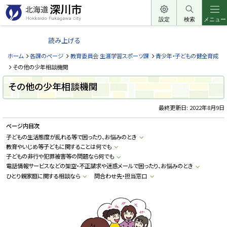
本
文
設定
検索
メニュー
北
へ
海
読み上げる
メ
道
ニ
ホーム
各課のページ
教育委員会 生涯学習スポーツ課
青少年・子どもの健全育成
深
ュ
その他の少年相談機関
川
ー
その他の少年相談機関
市
へ
H
o
最終更新日:
2022年8月9日
k
k
ページ内目次
a
i
子どもの生活態度が乱れる等で困ったり、お悩みのとき
d
教育やいじめ等子どもに関することは何でも
o
F
子どもの非行や犯罪被害等の問題なら何でも
u
電話情報サービスなどの架空・不正請求や迷惑メールで困ったり、お悩みのとき
k
ひとり親家庭に関する相談なら
問合わせ先・担当窓口
a
g
a
w
a
c
i
t