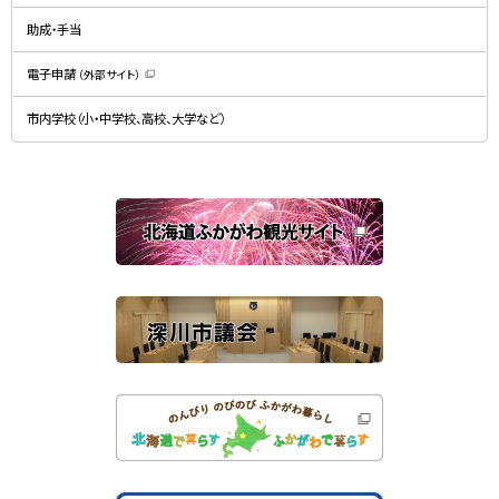
ィ
で
ン
開
ド
助成・手当
き
ウ
ま
で
す
開
）
電子申請
（外部サイト）
き
（
ま
新
す
規
）
市内学校（小・中学校、高校、大学など）
ウ
ィ
ン
ド
ウ
で
関
開
き
連
ま
す
サ
）
イ
ト