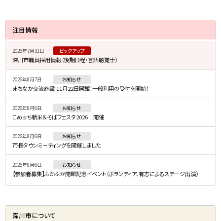
サ
注目情報
イ
2026年7月31日
ピックアップ
ド
深川市職員採用情報（後期日程・言語聴覚士）
・
2026年8月7日
お知らせ
メ
まちなか交流施設 11月22日開館！一般利用の受付を開始！
ニ
2026年8月6日
お知らせ
ュ
こめッち新米＆そばフェスタ2026 開催
ー
2026年8月6日
お知らせ
市長タウンミーティングを開催しました
2026年8月6日
お知らせ
【参加者募集】ふかふか開館記念イベント（ボランティア、有志によるステージ出演）
深川市について