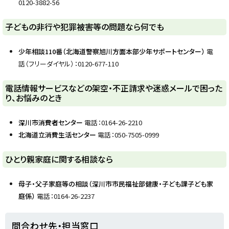
に
0120-3882-56
戻
る
ト
子どもの非行や犯罪被害等の問題なら何でも
ッ
プ
少年相談110番（北海道警察旭川方面本部少年サポートセンター）
電
に
話（フリーダイヤル）：0120-677-110
戻
る
ト
電話情報サービスなどの架空・不正請求や迷惑メールで困った
り、お悩みのとき
ッ
プ
深川市消費者センター
電話：0164-26-2210
に
北海道立消費生活センター
電話：050-7505-0999
戻
る
ト
ひとり親家庭に関する相談なら
ッ
プ
母子・父子家庭等の相談（深川市市民福祉部健康・子ども課子ども家
に
庭係
）
電話：0164-26-2237
戻
る
ト
問合わせ先・担当窓口