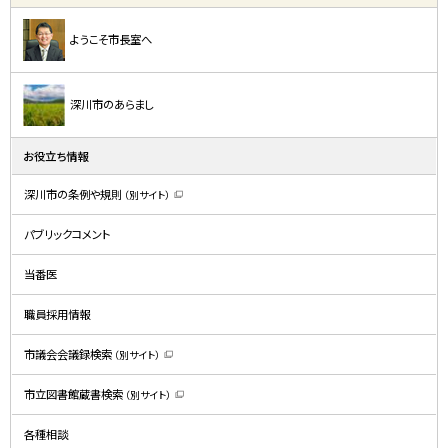
ようこそ市長室へ
深川市のあらまし
お役立ち情報
深川市の条例や規則
（別サイト）
（
新
規
パブリックコメント
ウ
ィ
ン
ド
当番医
ウ
で
開
職員採用情報
き
ま
す
）
市議会会議録検索
（別サイト）
（
新
規
市立図書館蔵書検索
（別サイト）
ウ
（
ィ
新
ン
規
ド
各種相談
ウ
ウ