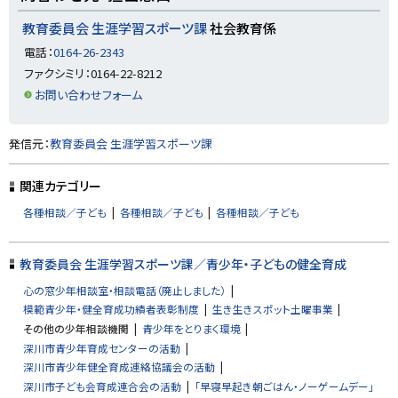
ッ
プ
教育委員会 生涯学習スポーツ課
社会教育係
に
電話：
0164-26-2343
戻
ファクシミリ：0164-22-8212
る
お問い合わせフォーム
ト
発信元：
教育委員会 生涯学習スポーツ課
ッ
プ
関連カテゴリー
に
各種相談／子ども
各種相談／子ども
各種相談／子ども
戻
る
教育委員会 生涯学習スポーツ課／青少年・子どもの健全育成
心の窓少年相談室・相談電話（廃止しました）
模範青少年・健全育成功績者表彰制度
生き生きスポット土曜事業
その他の少年相談機関
青少年をとりまく環境
深川市青少年育成センターの活動
深川市青少年健全育成連絡協議会の活動
深川市子ども会育成連合会の活動
「早寝早起き朝ごはん・ノーゲームデー」