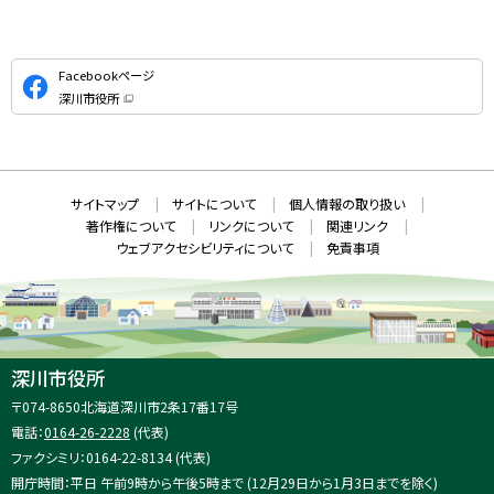
公
Facebookページ
式
深川市役所
S
（
新
N
規
ウ
S
ィ
ン
ド
本
ウ
サ
サイトマップ
サイトについて
個人情報の取り扱い
で
文
開
イ
著作権について
リンクについて
関連リンク
へ
き
ト
ま
ウェブアクセシビリティについて
免責事項
戻
す
情
）
る
メ
報
ニ
ュ
ー
へ
深川市役所
戻
住
〒074-8650
北海道深川市2条17番17号
る
所
電話：
0164-26-2228
(代表)
：
ファクシミリ：0164-22-8134 (代表)
開庁時間：平日 午前9時から午後5時まで (12月29日から1月3日までを除く)