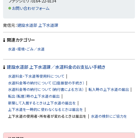
ファクシミリ：0164-22-8134
ま
る
す
お問い合わせフォーム
）
ト
発信元：
建設水道部 上下水道課
ッ
プ
関連カテゴリー
に
水道・環境・ごみ／水道
戻
る
建設水道部 上下水道課／水道料金のお支払い手続き
水道料金・下水道等使用料について
水道料金等の納付について（口座振替の手続き）
水道料金等の納付について（納付書による方法）
転入時の上下水道の届出
転出（転居）時の上下水道の届出
新築して入居するときは上下水道の届出を
上下水道を一時的に使わなくなるときは届出を
上下水道の使用者・所有者が変わるときは届出を
水道の検針にご協力を
サ