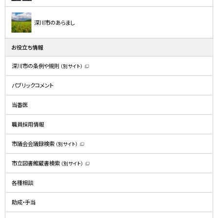
深川市のあらまし
お役立ち情報
深川市の条例や規則
（別サイト）
（
新
規
パブリックコメント
ウ
ィ
ン
ド
当番医
ウ
で
開
職員採用情報
き
ま
す
）
市議会会議録検索
（別サイト）
（
新
規
市立図書館蔵書検索
（別サイト）
ウ
（
ィ
新
ン
規
ド
各種相談
ウ
ウ
ィ
で
ン
開
ド
助成・手当
き
ウ
ま
で
す
開