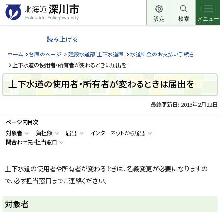
本
文
設定
検索
メニュー
北
へ
海
読み上げる
メ
道
ニ
ホーム
各課のページ
建設水道部 上下水道課
水道料金のお支払い手続き
深
ュ
上下水道の使用者・所有者が変わるときは届出を
川
ー
上下水道の使用者・所有者が変わるときは届出を
市
へ
H
o
最終更新日:
2013年2月22日
k
k
ページ内目次
a
i
対象者
負担額
届出
インターネットから届出
d
問合わせ先・担当窓口
o
F
u
k
上下水道の使用者や所有者が変わるときは、名義変更が必要になりますの
a
g
で、必ず担当窓口までご連絡ください。
a
w
a
対象者
c
i
t