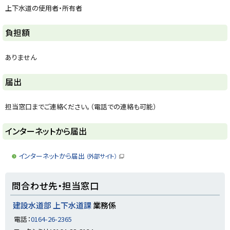
y
上下水道の使用者・所有者
ト
負担額
ッ
プ
ありません
に
戻
ト
届出
る
ッ
プ
担当窓口までご連絡ください。（電話での連絡も可能）
に
戻
ト
インターネットから届出
る
ッ
プ
インターネットから届出
（外部サイト）
（
に
新
規
戻
ト
ウ
問合わせ先・担当窓口
ィ
る
ッ
ン
ド
プ
建設水道部 上下水道課
業務係
ウ
に
で
電話：
0164-26-2365
開
戻
き