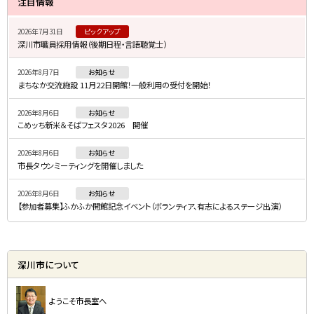
注目情報
イ
2026年7月31日
ピックアップ
ド
深川市職員採用情報（後期日程・言語聴覚士）
・
2026年8月7日
お知らせ
メ
まちなか交流施設 11月22日開館！一般利用の受付を開始！
ニ
2026年8月6日
お知らせ
ュ
こめッち新米＆そばフェスタ2026 開催
ー
2026年8月6日
お知らせ
市長タウンミーティングを開催しました
2026年8月6日
お知らせ
【参加者募集】ふかふか開館記念イベント（ボランティア、有志によるステージ出演）
深川市について
ようこそ市長室へ