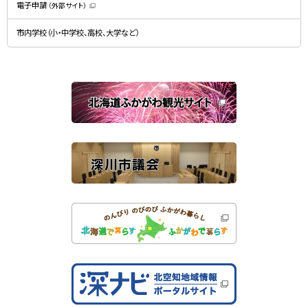
）
電子申請
（外部サイト）
き
（
ま
新
す
規
）
市内学校（小・中学校、高校、大学など）
ウ
ィ
ン
ド
ウ
で
関
開
き
連
ま
す
サ
）
イ
ト