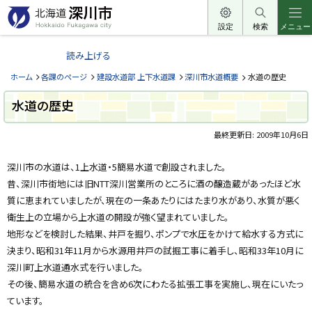
本
文
設定
検索
メニュー
北
へ
海
読み上げる
メ
道
ニ
ホーム
各課のページ
建設水道部 上下水道課
深川市水道概要
水道の歴史
深
ュ
川
水道の歴史
ー
市
へ
最終更新日:
2009年10月6日
H
o
ペ
k
ー
k
深川市の水道は、1上水道・5簡易水道で創設されました。
a
ジ
昔、深川市街地には旧NTT深川営業所のところに酒の醸造蔵があったほど水
i
内
d
目
質に恵まれていましたが、現在の一条あたりにはたまり水があり、水質が悪く
o
次
F
衛生上の立場から上水道の開設が強く望まれていました。
u
問
k
地形などを検討した結果、井戸を掘り、ポンプで水圧をかけて給水する方式に
合
a
わ
決まり、昭和31年11月から水源用井戸の試掘工事に着手し、昭和33年10月に
g
せ
a
深川町上水道通水式を行いました。
w
先
a
その後、簡易水道の統合を含め6次にわたる拡張工事を実施し、現在にいたっ
・
c
担
ています。
i
当
t