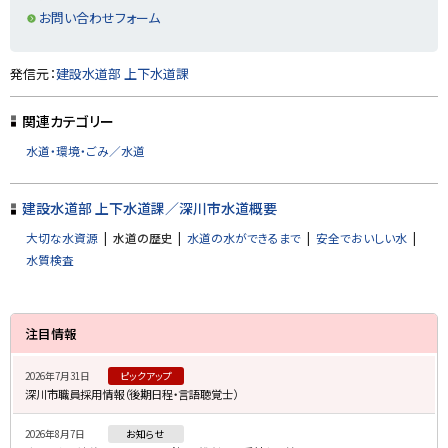
お問い合わせフォーム
ト
発信元：
建設水道部 上下水道課
ッ
プ
関連カテゴリー
に
水道・環境・ごみ／水道
戻
る
建設水道部 上下水道課／深川市水道概要
大切な水資源
水道の歴史
水道の水ができるまで
安全でおいしい水
水質検査
サ
注目情報
イ
2026年7月31日
ピックアップ
ド
深川市職員採用情報（後期日程・言語聴覚士）
・
2026年8月7日
お知らせ
メ