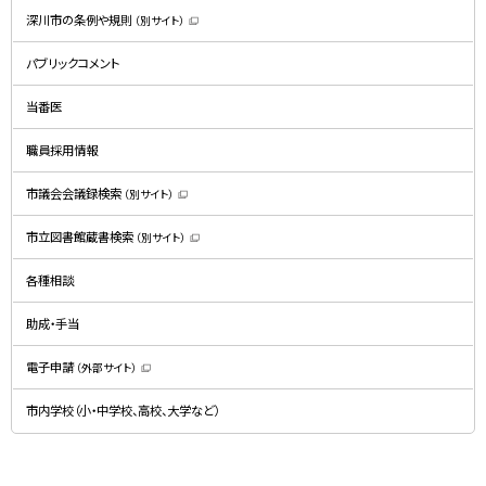
深川市の条例や規則
（別サイト）
（
新
規
パブリックコメント
ウ
ィ
ン
ド
当番医
ウ
で
開
職員採用情報
き
ま
す
）
市議会会議録検索
（別サイト）
（
新
規
市立図書館蔵書検索
（別サイト）
ウ
（
ィ
新
ン
規
ド
各種相談
ウ
ウ
ィ
で
ン
開
ド
助成・手当
き
ウ
ま
で
す
開
）
電子申請
（外部サイト）
き
（
ま
新
す
規
）
市内学校（小・中学校、高校、大学など）
ウ
ィ
ン
ド
ウ
で