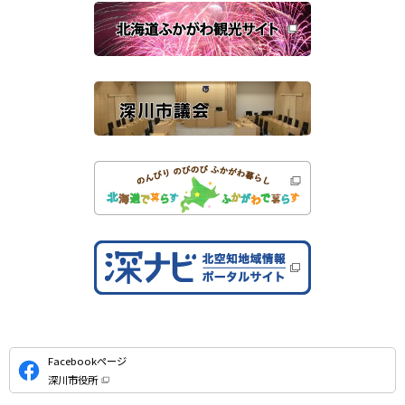
関
開
き
連
ま
す
サ
）
イ
ト
公
Facebookページ
式
深川市役所
S
（
新