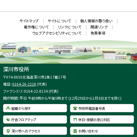
N
規
ウ
S
ィ
ン
ド
本
ウ
サ
サイトマップ
サイトについて
個人情報の取り扱い
で
文
開
イ
著作権について
リンクについて
関連リンク
へ
き
ト
ま
ウェブアクセシビリティについて
免責事項
戻
す
情
）
る
メ
報
ニ
ュ
ー
へ
深川市役所
戻
住
〒074-8650
北海道深川市2条17番17号
る
所
電話：
0164-26-2228
(代表)
：
ファクシミリ：0164-22-8134 (代表)
開庁時間：平日 午前9時から午後5時まで (12月29日から1月3日までを除く)
組織から探す
市役所電話番号表
庁舎フロアマップ
休日・夜間の窓口対応
深川市へのアクセス
お問い合わせ