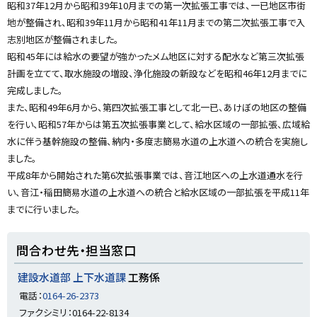
昭和37年12月から昭和39年10月までの第一次拡張工事では、一已地区市街
窓
y
口
地が整備され、昭和39年11月から昭和41年11月までの第二次拡張工事で入
志別地区が整備されました。
昭和45年には給水の要望が強かったメム地区に対する配水など第三次拡張
計画を立てて、取水施設の増設、浄化施設の新設などを昭和46年12月までに
完成しました。
また、昭和49年6月から、第四次拡張工事として北一已、あけぼの地区の整備
を行い、昭和57年からは第五次拡張事業として、給水区域の一部拡張、広域給
水に伴う基幹施設の整備、納内・多度志簡易水道の上水道への統合を実施し
ました。
平成8年から開始された第6次拡張事業では、音江地区への上水道通水を行
い、音江・稲田簡易水道の上水道への統合と給水区域の一部拡張を平成11年
までに行いました。
問合わせ先・担当窓口
建設水道部 上下水道課
工務係
電話：
0164-26-2373
ファクシミリ：0164-22-8134