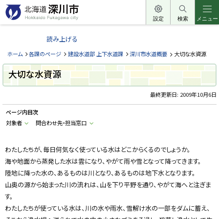
本
文
設定
検索
メニュー
北
へ
海
読み上げる
メ
道
ニ
ホーム
各課のページ
建設水道部 上下水道課
深川市水道概要
大切な水資源
深
ュ
川
大切な水資源
ー
市
へ
最終更新日:
2009年10月6日
H
o
k
ページ内目次
k
a
対象者
問合わせ先・担当窓口
i
d
o
わたしたちが、毎日何気なく使っている水はどこからくるのでしょうか。
F
u
海や地面から蒸発した水は雲になり、やがて雨や雪となって降ってきます。
k
a
陸地に降った水の、あるものは川となり、あるものは地下水となります。
g
a
山奥の源から始まった川の流れは、山を下り平野を通り、やがて海へと注ぎま
w
す。
a
c
わたしたちが使っている水は、川の水や雨水、雪解け水の一部をダムに蓄え、
i
t