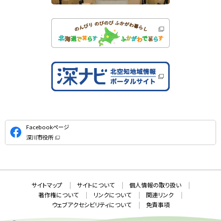
公
Facebookページ
式
深川市役所
S
（
新
N
規
ウ
S
ィ
ン
ド
本
ウ
サ
サイトマップ
サイトについて
個人情報の取り扱い
で
文
開
イ
著作権について
リンクについて
関連リンク
へ
き
ト
ま
ウェブアクセシビリティについて
免責事項
戻
す
情
）
る