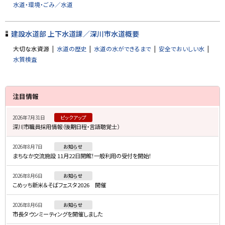
水道・環境・ごみ／水道
戻
る
建設水道部 上下水道課／深川市水道概要
大切な水資源
水道の歴史
水道の水ができるまで
安全でおいしい水
水質検査
サ
注目情報
イ
2026年7月31日
ピックアップ
ド
深川市職員採用情報（後期日程・言語聴覚士）
・
2026年8月7日
お知らせ
メ
まちなか交流施設 11月22日開館！一般利用の受付を開始！
ニ
2026年8月6日
お知らせ
ュ
こめッち新米＆そばフェスタ2026 開催
ー
2026年8月6日
お知らせ
市長タウンミーティングを開催しました