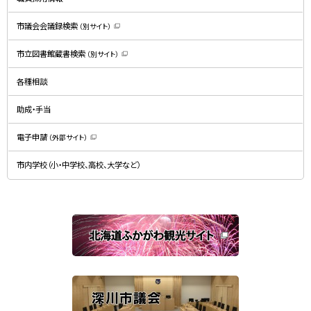
ま
す
）
市議会会議録検索
（別サイト）
（
新
規
市立図書館蔵書検索
（別サイト）
ウ
（
ィ
新
ン
規
ド
各種相談
ウ
ウ
ィ
で
ン
開
ド
助成・手当
き
ウ
ま
で
す
開
）
電子申請
（外部サイト）
き
（
ま
新
す
規
）
市内学校（小・中学校、高校、大学など）
ウ
ィ
ン
ド
ウ
で
関
開
き
連
ま
す
サ
）
イ
ト