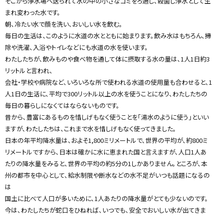
そこから浄水場へ送られて水の中の小さなゴミをろ過し、殺菌し浄水として生
y
まれ変わった水です。
朝、冷たい水で顔を洗い、おいしい水を飲む。
毎日の生活は、このように水道の水とともに始まります。飲み水はもちろん、掃
除や洗濯、入浴やトイレなどにも水道の水を使います。
わたしたちが、飲みものや食べ物を通して体に摂取する水の量は、1人1日約3
リットルと言われ、
会社・学校や病院など、いろいろな所で使われる水道の使用量も合わせると、1
人1日の生活に、平均で300リットル以上の水を使うことになり、わたしたちの
毎日の暮らしになくてはならないものです。
昔から、豊富にあるものを惜しげもなく使うことを「湯水のように使う」といい
ますが、わたしたちは、これまで水を惜しげもなく使ってきました。
日本の年平均降水量は、およそ1,800ミリメートルで、世界の平均が、約800ミ
リメートルですから、日本は確かに水に恵まれた国と言えますが、人口1人あ
たりの降水量をみると、世界の平均の約5分の1しかありません。ところが、本
州の都市を中心として、給水制限や断水などの水不足がいつも話題になるの
は
国土に比べて人口が多いために、1人あたりの降水量がとても少ないのです。
今は、わたしたちが蛇口をひねれば、いつでも、安全でおいしい水が出てきま