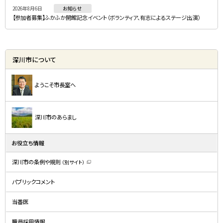
2026年8月6日
お知らせ
【参加者募集】ふかふか開館記念イベント（ボランティア、有志によるステージ出演）
深川市について
ようこそ市長室へ
深川市のあらまし
お役立ち情報
深川市の条例や規則
（別サイト）
（
新
規
パブリックコメント
ウ
ィ
ン
ド
当番医
ウ
で
開
職員採用情報
き