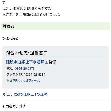
す。
しかし、水資源は限りあるものです。
水道の水を大切に使うよう心がけましょう。
対象者
水道利用者
ト
問合わせ先・担当窓口
ッ
プ
建設水道部 上下水道課
工務係
に
電話：
0164-26-2373
戻
ファクシミリ：0164-22-8134
る
お問い合わせフォーム
ト
発信元：
建設水道部 上下水道課
ッ
プ
関連カテゴリー
に