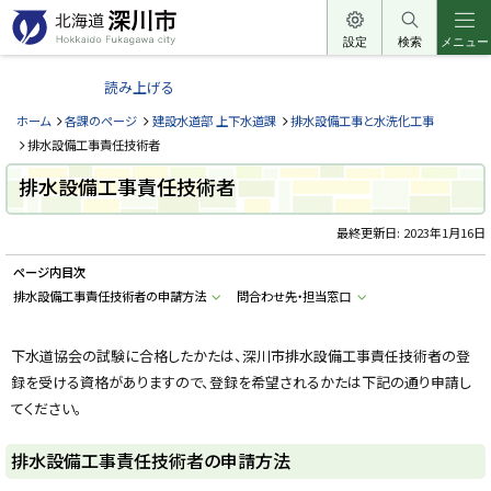
本
文
設定
検索
メニュー
北
へ
海
読み上げる
メ
道
ニ
ホーム
各課のページ
建設水道部 上下水道課
排水設備工事と水洗化工事
深
ュ
排水設備工事責任技術者
川
ー
排水設備工事責任技術者
市
へ
H
o
最終更新日:
2023年1月16日
k
k
ページ内目次
a
i
排水設備工事責任技術者の申請方法
問合わせ先・担当窓口
d
o
F
u
下水道協会の試験に合格したかたは、深川市排水設備工事責任技術者の登
k
録を受ける資格がありますので、登録を希望されるかたは下記の通り申請し
a
g
てください。
a
w
a
排水設備工事責任技術者の申請方法
c
i
t