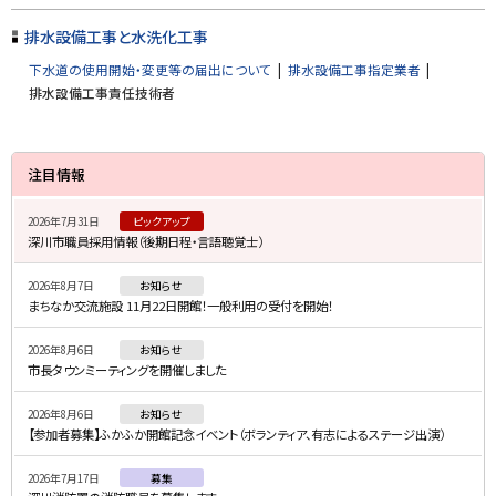
る
排水設備工事と水洗化工事
下水道の使用開始・変更等の届出について
排水設備工事指定業者
排水設備工事責任技術者
サ
注目情報
イ
2026年7月31日
ピックアップ
ド
深川市職員採用情報（後期日程・言語聴覚士）
・
2026年8月7日
お知らせ
メ
まちなか交流施設 11月22日開館！一般利用の受付を開始！
ニ
2026年8月6日
お知らせ
ュ
市長タウンミーティングを開催しました
ー
2026年8月6日
お知らせ
【参加者募集】ふかふか開館記念イベント（ボランティア、有志によるステージ出演）
2026年7月17日
募集