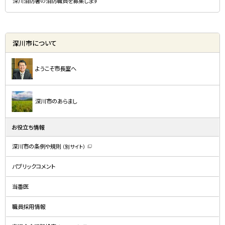
深川消防署の消防職員を募集します
深川市について
ようこそ市長室へ
深川市のあらまし
お役立ち情報
深川市の条例や規則
（別サイト）
（
新
規
パブリックコメント
ウ
ィ
ン
ド
当番医
ウ
で
開
職員採用情報
き
ま
す
）