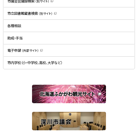
市議会会議録検索
（別サイト）
（
新
規
市立図書館蔵書検索
（別サイト）
ウ
（
ィ
新
ン
規
ド
各種相談
ウ
ウ
ィ
で
ン
開
ド
助成・手当
き
ウ
ま
で
す
開
）
電子申請
（外部サイト）
き
（
ま
新
す
規
）
市内学校（小・中学校、高校、大学など）
ウ
ィ
ン
ド
ウ
で
関
開
き
連
ま
す
サ
）
イ
ト