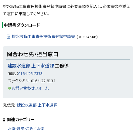
y
排水設備工事責任技術者登録申請書に必要事項を記入し、必要書類を添え
て窓口に申請してください。
申請書ダウンロード
排水設備工事責任技術者登録申請書
（DOC:34.5KB）
ト
問合わせ先・担当窓口
ッ
プ
建設水道部 上下水道課
工務係
に
電話：
0164-26-2373
戻
ファクシミリ：0164-22-8134
る
お問い合わせフォーム
ト
発信元：
建設水道部 上下水道課
ッ
プ
関連カテゴリー
に
水道・環境・ごみ／水道
戻