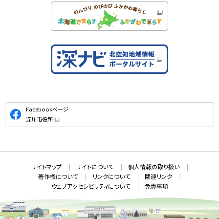
公
Facebookページ
式
深川市役所
S
（
新
N
規
ウ
S
ィ
ン
ド
本
ウ
サ
サイトマップ
サイトについて
個人情報の取り扱い
で
文
開
イ
著作権について
リンクについて
関連リンク
へ
き
ト
ま
ウェブアクセシビリティについて
免責事項
戻
す
情
）
る
メ
報
ニ