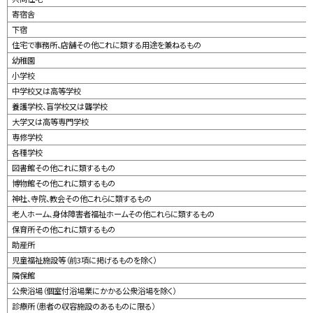
y
寄宿舎
下宿
住宅で事務所、店舗その他これに類する用途を兼ねるもの
幼稚園
小学校
中学校又は高等学校
養護学校、盲学校又は聾学校
大学又は高等専門学校
専修学校
各種学校
図書館その他これに類するもの
博物館その他これに類するもの
神社、寺院、教会その他これらに類するもの
老人ホーム、身体障害者福祉ホームその他これらに類するもの
保育所その他これに類するもの
助産所
児童福祉施設等（前3項に掲げるものを除く）
隣保館
公衆浴場（個室付浴場業にかかる公衆浴場を除く）
診療所（患者の収容施設のあるものに限る）