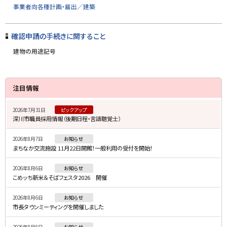
に
事業者向各種計画・届出／建築
戻
る
確認申請の手続きに関すること
建物の用途記号
サ
注目情報
イ
2026年7月31日
ピックアップ
ド
深川市職員採用情報（後期日程・言語聴覚士）
・
2026年8月7日
お知らせ
メ
まちなか交流施設 11月22日開館！一般利用の受付を開始！
ニ
2026年8月6日
お知らせ
ュ
こめッち新米＆そばフェスタ2026 開催
ー
2026年8月6日
お知らせ
市長タウンミーティングを開催しました
2026年8月6日
お知らせ