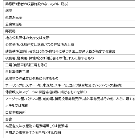
診療所（患者の収容施設のないものに限る）
病院
巡査派出所
公衆電話所
郵便局
地方公共団体の支庁又は支所
公衆便所、休息所又は路線バスの停留所の上家
建築基準法施行令第130条の4第5号に基づき国土交通大臣が指定する施設
税務署、警察署、保健所又は消防署その他これらに類するもの
工場（自動車修理工場を除く）
自動車修理工場
危険物の貯蔵又は処理に供するもの
ボーリング場、スケート場、水泳場、スキー場、ゴルフ練習場又はバッティング練習場
体育館又はスポーツの練習場（前項に掲げるものを除く）
マージャン屋、パチンコ屋、射的場、勝馬投票券発売所、場外車券売場その他これらに類する
ホテル又は旅館
自動車教習所
畜舎
堆肥舎又は水産物の増殖場若しくは養殖場
日用品の販売を主たる目的とする店舗