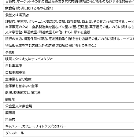
百貨店、マーケットその他の物品販売業を営む店舗（前項に掲げるもの及び専ら性的好奇心を
飲食店（次項に掲げるものを除く）
食堂又は喫茶店
理髪店、美容院、クリーニング取次店、質屋、貸衣装屋、貸本屋、その他これらに類するサービ
自家販売のために食品製造業を営むパン屋、米屋、豆腐屋、菓子屋その他これらに類するもので
又は学習塾、華道教室、囲碁教室その他これらに類する施設
銀行の支店、損害保険代理店、宅地建物取引業を営む店舗その他これらに類するサービス業
物品販売業を営む店舗以外の店舗（前2項に掲げるものを除く。）
事務所
映画スタジオ又はテレビスタジオ
自動車車庫
自転車駐車場
倉庫業を営む倉庫
倉庫業を営まない倉庫
劇場、映画館又は演芸場
観覧場
公会堂又は集会場
展示場
料理店
キャバレー、カフェー、ナイトクラブ又はバー
ダンスホール