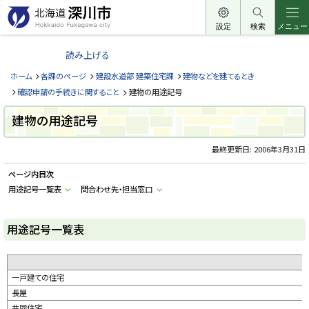
本
文
設定
検索
メニュー
北
へ
海
読み上げる
メ
道
ニ
ホーム
各課のページ
建設水道部 建築住宅課
建物などを建てるとき
深
ュ
確認申請の手続きに関すること
建物の用途記号
川
ー
市
建物の用途記号
へ
H
o
最終更新日:
2006年3月31日
k
k
a
ページ内目次
i
用途記号一覧表
問合わせ先・担当窓口
d
o
F
u
用途記号一覧表
k
a
g
a
w
一戸建ての住宅
a
c
長屋
i
t
共同住宅