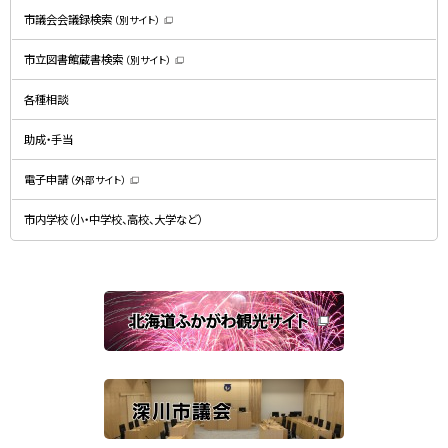
す
）
市議会会議録検索
（別サイト）
（
新
規
市立図書館蔵書検索
（別サイト）
ウ
（
ィ
新
ン
規
ド
各種相談
ウ
ウ
ィ
で
ン
開
ド
助成・手当
き
ウ
ま
で
す
開
）
電子申請
（外部サイト）
き
（
ま
新
す
規
）
市内学校（小・中学校、高校、大学など）
ウ
ィ
ン
ド
ウ
で
関
開
き
連
ま
す
サ
）
イ
ト