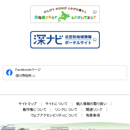
公
Facebookページ
式
深川市役所
S
（
新
N
規
ウ
S
ィ
ン
ド
本
ウ
サ
サイトマップ
サイトについて
個人情報の取り扱い
で
文
開
イ
著作権について
リンクについて
関連リンク
へ
き
ト
ま
ウェブアクセシビリティについて
免責事項
戻
す
情
）
る
メ
報