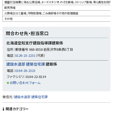
個室付浴場業に係る公衆浴場、ヌードスタジオ、のぞき劇場、ストリップ劇場、専ら異性を同
卸売市場
火葬場又はと畜場、汚物処理場、ごみ焼却場その他の処理施設
その他
ト
問合わせ先・担当窓口
ッ
プ
北海道空知支庁建設指導課建築係
に
住所：郵便番号 068-8558 岩見沢市8条西5丁目
戻
電話：
0126-23-2231
（代表）
る
建設水道部 建築住宅課
建築係
電話：
0164-26-2323
ファクシミリ：0164-22-8134
お問い合わせフォーム
ト
発信元：
建設水道部 建築住宅課
ッ
プ
関連カテゴリー