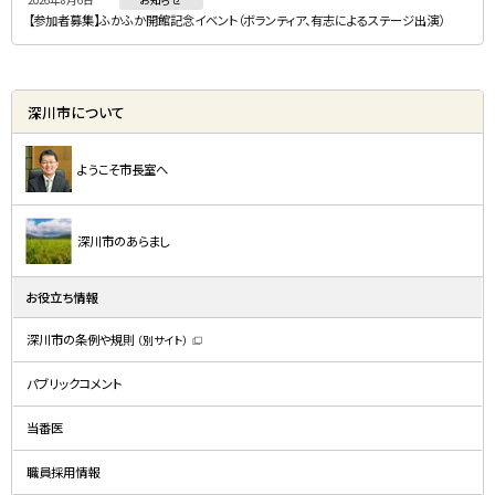
【参加者募集】ふかふか開館記念イベント（ボランティア、有志によるステージ出演）
深川市について
ようこそ市長室へ
深川市のあらまし
お役立ち情報
深川市の条例や規則
（別サイト）
（
新
規
パブリックコメント
ウ
ィ
ン
ド
当番医
ウ
で
開
職員採用情報
き
ま