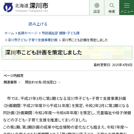
本
文
設定
検索
メニュー
北
へ
海
読み上げる
メ
道
ニ
ホーム
各課のページ
市民福祉部 健康・子ども課
深
ュ
深川市子ども・子育て支援事業計画
深川市こども計画を策定しました
川
ー
市
深川市こども計画を策定しました
へ
H
o
最終更新日:
2025年4月8日
k
k
a
ページ内目次
i
関連書類
問合わせ先・担当窓口
d
o
F
u
市では、平成27年3月に第1期となる深川市子ども・子育て支援事業計画
k
a
（計画期間：平成27年度から平成31年度）を策定、令和2年2月に第2期となる
g
同計画（計画期間：令和2年度～令和6年年度）を策定し、児童福祉や母子保健
a
w
などの子ども・子育て支援を推進してまいりました。
a
c
この第1期、第2期計画の成果や社会情勢の変化なども踏まえ、令和7年度～
i
t