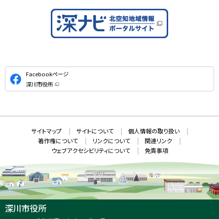
公
Facebookページ
式
深川市役所
S
（
新
N
規
ウ
S
ィ
ン
ド
本
ウ
サ
サイトマップ
サイトについて
個人情報の取り扱い
で
文
開
イ
著作権について
リンクについて
関連リンク
へ
き
ト
ま
ウェブアクセシビリティについて
免責事項
戻
す
情
）
る
メ
報
ニ
ュ
ー
へ
深川市役所
戻