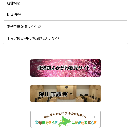
規
ド
各種相談
ウ
ウ
ィ
で
ン
開
ド
助成・手当
き
ウ
ま
で
す
開
）
電子申請
（外部サイト）
き
（
ま
新
す
規
）
市内学校（小・中学校、高校、大学など）
ウ
ィ
ン
ド
ウ
で
関
開
き
連
ま
す
サ
）
イ
ト