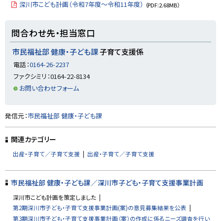
深川市こども計画（令和7年度～令和11年度）
（PDF:2.68MB）
ト
問合わせ先・担当窓口
ッ
プ
市民福祉部 健康・子ども課
子育て支援係
に
電話：
0164-26-2237
戻
ファクシミリ：0164-22-8134
る
お問い合わせフォーム
ト
発信元：
市民福祉部 健康・子ども課
ッ
プ
関連カテゴリー
に
出産・子育て／子育て支援
出産・子育て／子育て支援
戻
る
市民福祉部 健康・子ども課／深川市子ども・子育て支援事業計画
深川市こども計画を策定しました
第2期深川市子ども・子育て支援事業計画(案)の意見募集結果を公表
第3期深川市子ども・子育て支援事業計画（案）の作成に係るニーズ調査を行い