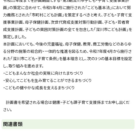
令和11年度までを計画期間とする「第3期深川市子ども・子育て支援事業計
y
画」の策定に合わせて、令和5年4月に施行された「こども基本法」において努
力義務とされた「市町村こども計画」を策定するべきと考え、子ども・子育て支
援事業計画、母子保健計画、次世代育成支援対策行動計画、子ども・若者育
成支援計画、子どもの貧困対策計画の全てを包含した「深川市こども計画」を
策定しました。
本計画においても、今後の児童福祉、母子保健、教育、商工労働などのあらゆ
る分野の施策の総合的・一体的な推進を図るため、令和7年度4月から施行さ
れた「深川市こども・子育て条例」を基本理念とし、次の3つの基本目標を設定
し、取り組みを進めます。
・こどもまんなか社会の実現に向けたまちづくり
・安心してこどもを生み育てることができるまちづくり
・こどもの健やかな成長を支えるまちづくり
計画書を希望される場合は健康・子ども課子育て支援係までお申し出くだ
さい。
関連書類