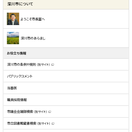
深川市について
ようこそ市長室へ
深川市のあらまし
お役立ち情報
深川市の条例や規則
（別サイト）
（
新
規
パブリックコメント
ウ
ィ
ン
ド
当番医
ウ
で
開
職員採用情報
き
ま
す
）
市議会会議録検索
（別サイト）
（
新
規
市立図書館蔵書検索
（別サイト）
ウ
（
ィ
新
ン