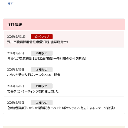
ます
サ
注目情報
イ
2026年7月31日
ピックアップ
ド
深川市職員採用情報（後期日程・言語聴覚士）
・
2026年8月7日
お知らせ
メ
まちなか交流施設 11月22日開館！一般利用の受付を開始！
ニ
2026年8月6日
お知らせ
ュ
こめッち新米＆そばフェスタ2026 開催
ー
2026年8月6日
お知らせ
市長タウンミーティングを開催しました
2026年8月6日
お知らせ
【参加者募集】ふかふか開館記念イベント（ボランティア、有志によるステージ出演）