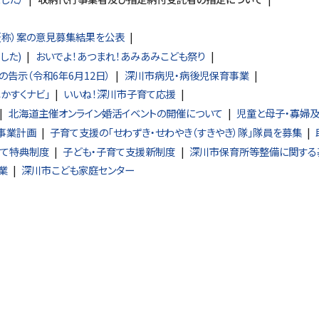
仮称）案の意見募集結果を公表
した)
おいでよ！あつまれ！あみあみこども祭り
告示（令和6年6月12日）
深川市病児・病後児保育事業
かすくナビ」
いいね！深川市子育て応援
北海道主催オンライン婚活イベントの開催について
児童と母子・寡婦
事業計画
子育て支援の「せわずき・せわやき（すきやき）隊」隊員を募集
育て特典制度
子ども・子育て支援新制度
深川市保育所等整備に関する
業
深川市こども家庭センター