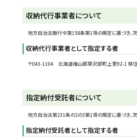
u
へ
k
戻
収納代行事業者について
a
g
る
a
w
地方自治法施行令第158条第1項の規定に基づき、
a
c
i
収納代行事業者として指定する者
t
y
〒043-1104 北海道檜山郡厚沢部町上里92-
ト
指定納付受託者について
ッ
プ
地方自治法第231条の2の3第1項の規定に基づき、
に
指定納付受託者として指定する者
戻