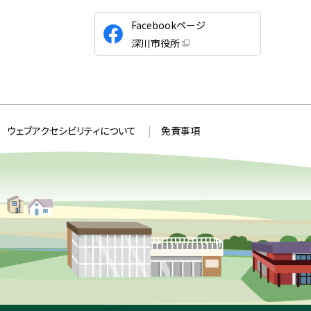
公
Facebookページ
式
深川市役所
S
（
新
N
規
ウ
S
ィ
ン
ド
ウ
ウェブアクセシビリティについて
免責事項
で
開
き
ま
す
）