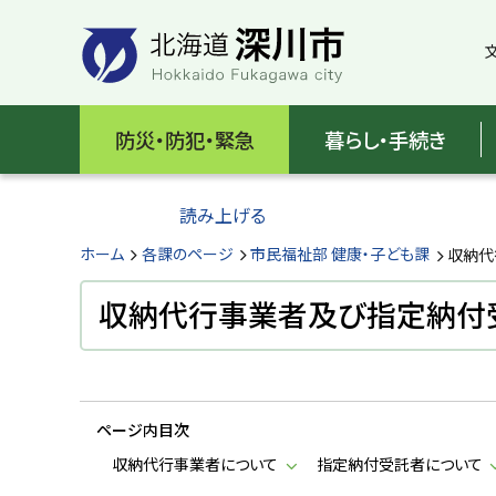
本
本
文
文
へ
へ
メ
戻
北
ニ
る
海
防災・防犯・緊急
暮らし・手続き
ュ
メ
ー
ニ
道
へ
ュ
読み上げる
深
ー
へ
ホーム
各課のページ
市民福祉部 健康・子ども課
収納代
川
戻
る
収納代行事業者及び指定納付
市
ペ
H
ー
o
ジ
k
k
の
a
ページ内目次
ト
i
d
ッ
収納代行事業者について
指定納付受託者について
o
プ
F