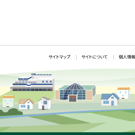
本
サ
サイトマップ
サイトについて
個人情報
文
イ
へ
ト
戻
情
る
メ
報
ニ
ュ
ー
へ
戻
る