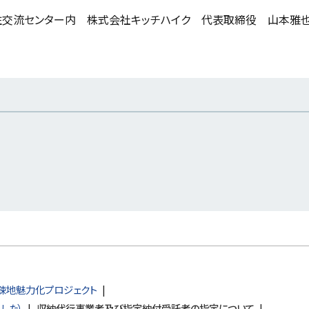
1 移住交流センター内 株式会社キッチハイク 代表取締役 山本雅
疎地魅力化プロジェクト
した）
収納代行事業者及び指定納付受託者の指定について