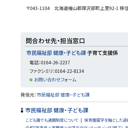
る
〒043-1104 北海道檜山郡厚沢部町上里92-
ト
問合わせ先・担当窓口
ッ
市民福祉部 健康・子ども課
子育て支援係
プ
に
電話：0164-26-2237
戻
ファクシミリ：0164-22-8134
る
お問い合わせフォーム
ト
発信元：
市民福祉部 健康・子ども課
ッ
市民福祉部 健康・子ども課
プ
に
こども誰でも通園制度について
保育園留学を軸とした過
戻
令和7年市長×市職員×中高生タウンミーティング（終了しま