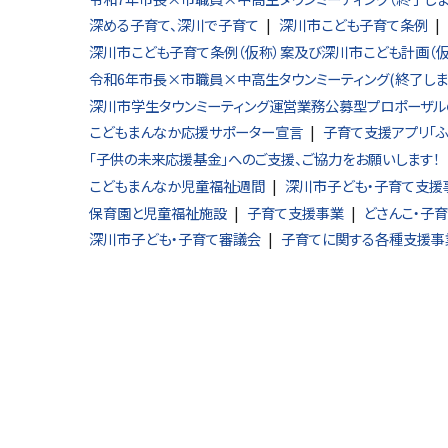
深める子育て、深川で子育て
深川市こども子育て条例
る
深川市こども子育て条例（仮称）案及び深川市こども計画（
令和6年市長×市職員×中高生タウンミーティング(終了しま
深川市学生タウンミーティング運営業務公募型プロポーザルの
こどもまんなか応援サポーター宣言
子育て支援アプリ「ふ
「子供の未来応援基金」へのご支援、ご協力をお願いします！
こどもまんなか児童福祉週間
深川市子ども・子育て支援
保育園と児童福祉施設
子育て支援事業
どさんこ・子
深川市子ども・子育て審議会
子育てに関する各種支援事