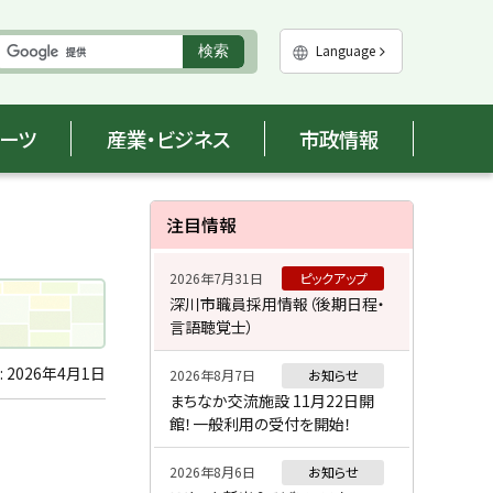
実
Language
検索
行
ポーツ
産業・ビジネス
市政情報
サ
注目情報
イ
2026年7月31日
ピックアップ
ド
深川市職員採用情報（後期日程・
言語聴覚士）
・
メ
:
2026年4月1日
2026年8月7日
お知らせ
まちなか交流施設 11月22日開
ニ
館！一般利用の受付を開始！
ュ
2026年8月6日
お知らせ