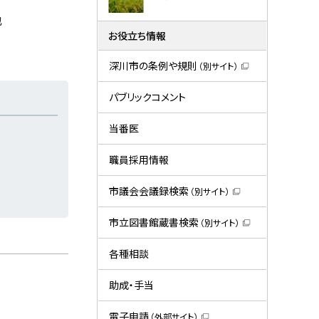
也
お役立ち情報
深川市の条例や規則
（別サイト）
（
新
規
パブリックコメント
ウ
ィ
ン
当番医
ド
ウ
で
職員採用情報
開
き
ま
市議会会議録検索
（別サイト）
す
（
）
新
規
市立図書館蔵書検索
（別サイト）
ウ
（
ィ
新
ン
規
各種相談
ド
ウ
ウ
ィ
で
ン
助成・手当
開
ド
き
ウ
ま
で
電子申請
（外部サイト）