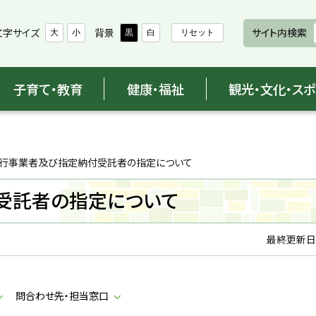
文字サイズ
背景
サイト内検索
大
小
黒
白
リセット
子育て・教育
健康・福祉
観光・文化・ス
行事業者及び指定納付受託者の指定について
受託者の指定について
最終更新日
問合わせ先・担当窓口