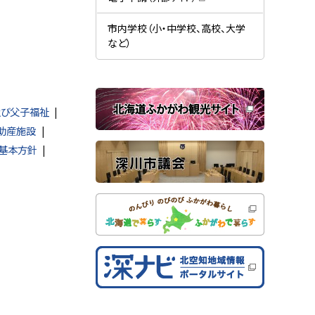
す
開
（
）
き
新
ま
規
市内学校（小・中学校、高校、大学
す
ウ
）
など）
ィ
ン
ド
ウ
で
関
開
き
及び父子福祉
連
ま
す
サ
助産施設
）
イ
基本方針
ト