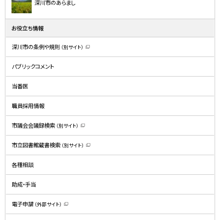
深川市のあらまし
お役立ち情報
深川市の条例や規則
（別サイト）
（
新
規
パブリックコメント
ウ
ィ
ン
ド
当番医
ウ
で
開
職員採用情報
き
ま
す
）
市議会会議録検索
（別サイト）
（
新
規
市立図書館蔵書検索
（別サイト）
ウ
（
ィ
新
ン
規
ド
各種相談
ウ
ウ
ィ
で
ン
開
ド
助成・手当
き
ウ
ま
で
す
開
）
電子申請
（外部サイト）
き
（
ま
新
す