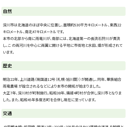
y
自然
深川市は北海道のほぼ中央に位置し、面積約530平方キロメートル、東西22
キロメートル、南北47キロメートルです。
本市の北部から南に雨竜川が、南部には、北海道第一の長流石狩川が貫流
し、こ の両河川を中心に両翼に開ける平地に市街地と水田、畑が形成されて
います。
ト
歴史
ッ
プ
明治22年、上川道路（現国道12号（札幌-旭川間））が開通し、同年、華族組合
に
雨竜農場 が設立されるなどにより本市の開拓が始まりました。
戻
大正7年、深川村が町制施行。昭和38年、隣接4町村が合併し深川市となりま
る
した。また、昭和45年多度志町を合併し現在に至っています。
ト
交通
ッ
プ
JR函館本線・留萌線。国道12号・233号・275号のほか13路線の道道 を幹線と