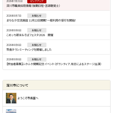
2026年7月31日
ピックアップ
ド
深川市職員採用情報（後期日程・言語聴覚士）
・
2026年8月7日
お知らせ
メ
まちなか交流施設 11月22日開館！一般利用の受付を開始！
ニ
2026年8月6日
お知らせ
ュ
こめッち新米＆そばフェスタ2026 開催
ー
2026年8月6日
お知らせ
市長タウンミーティングを開催しました
2026年8月6日
お知らせ
【参加者募集】ふかふか開館記念イベント（ボランティア、有志によるステージ出演）
深川市について
ようこそ市長室へ