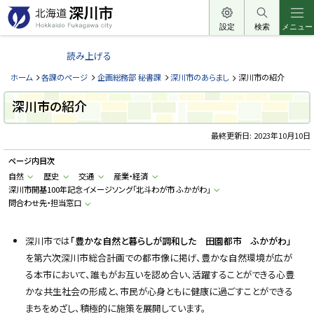
本
文
設定
検索
メニュー
北
へ
海
読み上げる
メ
道
ニ
ホーム
各課のページ
企画総務部 秘書課
深川市のあらまし
深川市の紹介
深
ュ
川
深川市の紹介
ー
市
へ
最終更新日:
2023年10月10日
H
o
k
ページ内目次
k
a
自然
歴史
交通
産業・経済
i
深川市開基100年記念イメージソング「北斗わが市 ふかがわ」
d
問合わせ先・担当窓口
o
F
u
k
深川市では
「豊かな自然と暮らしが調和した 田園都市 ふかがわ」
a
g
を第六次深川市総合計画での都市像に掲げ、豊かな自然環境が広が
a
w
る本市において、誰もがお互いを認め合い、活躍することができる心豊
a
かな共生社会の形成と、市民が心身ともに健康に過ごすことができる
c
i
まちをめざし、積極的に施策を展開しています。
t