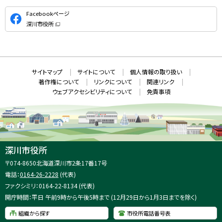
公
Facebookページ
式
深川市役所
S
（
新
N
規
ウ
S
ィ
ン
ド
本
ウ
サ
サイトマップ
サイトについて
個人情報の取り扱い
で
文
開
イ
著作権について
リンクについて
関連リンク
へ
き
ト
ま
ウェブアクセシビリティについて
免責事項
戻
す
情
）
る
メ
報
ニ
ュ
ー
へ
深川市役所
戻
住
〒074-8650
北海道深川市2条17番17号
る
所
電話：
0164-26-2228
(代表)
：
ファクシミリ：0164-22-8134 (代表)
開庁時間：平日 午前9時から午後5時まで (12月29日から1月3日までを除く)
組織から探す
市役所電話番号表