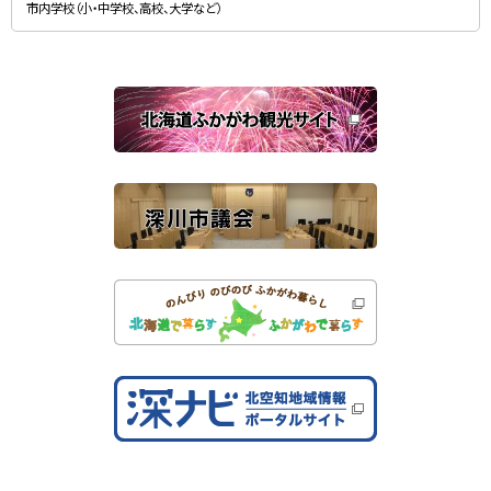
規
）
市内学校（小・中学校、高校、大学など）
ウ
ィ
ン
ド
ウ
で
関
開
き
連
ま
す
サ
）
イ
ト