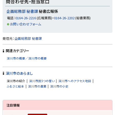
問合わせ先・担当窓口
ッ
プ
企画総務部 秘書課
秘書広報係
に
電話：
0164-26-2216
(広報業務)・
0164-26-2202
(秘書業務)
戻
お問い合わせフォーム
る
ト
発信元：
企画総務部 秘書課
ッ
プ
関連カテゴリー
に
深川市の概要／深川市の概要
戻
る
深川市のあらまし
深川市の紹介
深川市民5つの誓い
深川市へのアクセス地図
ふるさと絵本
深川市の農業
深川市の小史
サ
注目情報
イ