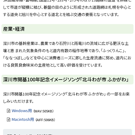
に
して市道が縦横に結び、碁盤の目のように形成された道路網は札幌を中心と
戻
する道央と旭川を中心とする道北とを結ぶ交通の要衝となっています。
る
ト
産業・経済
ッ
プ
深川市の基幹産業は、農業であり石狩川と雨竜川の流域に広がる肥沃な土
に
壌と恵 まれた気象条件のもと道内有数の稲作地帯であり、「ふっくりんこ」、
戻
「ななつぼし」などを中心に消費者ニーズに即した生産流通に努め、道内にお
る
ける良質良食味米の主産地として高い評価を受けています。
ト
深川市開基100年記念イメージソング「北斗わが市 ふかがわ」
ッ
プ
深川市開基100年記念イメージソング「北斗わが市 ふかがわ」 の一部をお楽
に
しみいただけます。
戻
Windows用
（WAV:505KB）
る
Macintosh用
（AIFF:506KB）
ト