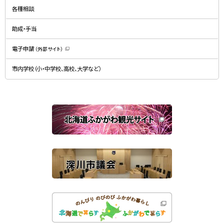
ン
規
ド
各種相談
ウ
ウ
ィ
で
ン
開
ド
助成・手当
き
ウ
ま
で
す
開
）
電子申請
（外部サイト）
き
（
ま
新
す
規
）
市内学校（小・中学校、高校、大学など）
ウ
ィ
ン
ド
ウ
で
関
開
き
連
ま
す
サ
）
イ
ト