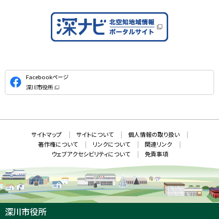
公
Facebookページ
式
深川市役所
S
（
新
N
規
ウ
S
ィ
ン
ド
本
ウ
サ
サイトマップ
サイトについて
個人情報の取り扱い
で
文
開
イ
著作権について
リンクについて
関連リンク
へ
き
ト
ま
ウェブアクセシビリティについて
免責事項
戻
す
情
）
る
メ
報
ニ
ュ
ー
へ
深川市役所
戻