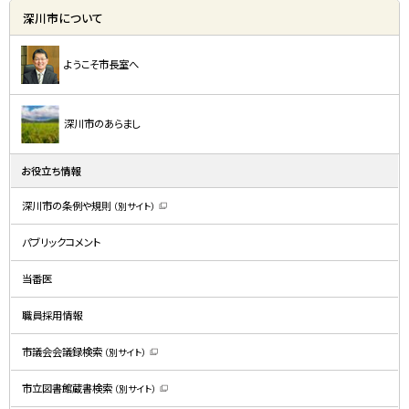
深川市について
ようこそ市長室へ
深川市のあらまし
お役立ち情報
深川市の条例や規則
（別サイト）
（
新
規
パブリックコメント
ウ
ィ
ン
ド
当番医
ウ
で
開
職員採用情報
き
ま
す
）
市議会会議録検索
（別サイト）
（
新
規
市立図書館蔵書検索
（別サイト）
ウ
（
ィ
新