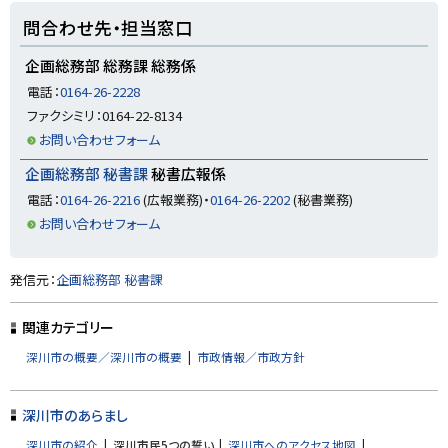
ト
問合わせ先・担当窓口
ッ
プ
企画総務部 総務課 総務係
に
電話：
0164-26-2228
戻
ファクシミリ：0164-22-8134
る
お問い合わせフォーム
企画総務部 秘書課
秘書広報係
電話：
0164-26-2216
(広報業務)・
0164-26-2202
(秘書業務)
お問い合わせフォーム
ト
発信元：
企画総務部 秘書課
ッ
プ
関連カテゴリー
に
深川市の概要／深川市の概要
市政情報／市政方針
戻
る
深川市のあらまし
深川市の紹介
深川市民5つの誓い
深川市へのアクセス地図