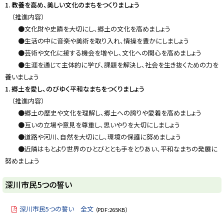
1. 教養を高め、美しい文化のまちをつくりましょう
（推進内容）
●文化財や史蹟を大切にし、郷土の文化を高めましょう
●生活の中に音楽や美術を取り入れ、情操を豊かにしましょう
●芸術や文化に接する機会を増やし、文化への関心を高めましょう
●生涯を通じて主体的に学び、課題を解決し、社会を生き抜くための力を
養いましょう
1. 郷土を愛し、のびゆく平和なまちをつくりましょう
（推進内容）
●郷土の歴史や文化を理解し、郷土への誇りや愛着を高めましょう
●互いの立場や意見を尊重し、思いやりを大切にしましょう
●道路や河川、自然を大切にし、環境の保護に努めましょう
●近隣はもとより世界のひとびととも手をとりあい、平和なまちの発展に
努めましょう
深川市民5つの誓い
深川市民5つの誓い 全文
（PDF:265KB）