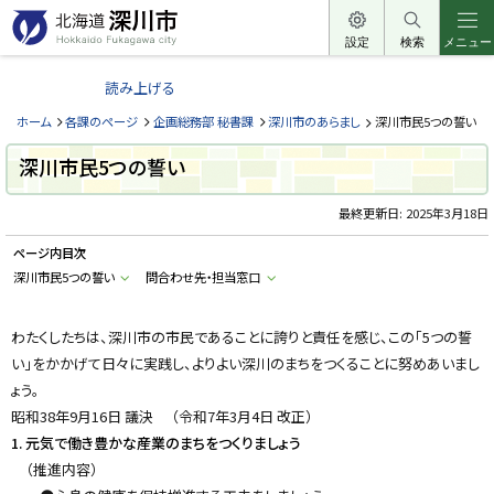
本
文
設定
検索
メニュー
北
へ
海
読み上げる
メ
道
ニ
ホーム
各課のページ
企画総務部 秘書課
深川市のあらまし
深川市民5つの誓い
深
ュ
川
深川市民5つの誓い
ー
市
へ
最終更新日:
2025年3月18日
H
o
k
ページ内目次
k
a
深川市民5つの誓い
問合わせ先・担当窓口
i
d
o
わたくしたちは、深川市の市民であることに誇りと責任を感じ、この「5つの誓
F
u
い」をかかげて日々に実践し、よりよい深川のまちをつくることに努めあいまし
k
a
ょう。
g
a
昭和38年9月16日 議決 （令和7年3月4日 改正）
w
1. 元気で働き豊かな産業のまちをつくりましょう
a
c
（推進内容）
i
t