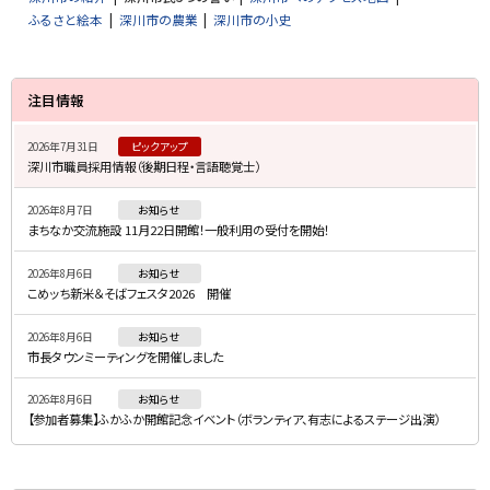
ふるさと絵本
深川市の農業
深川市の小史
サ
注目情報
イ
2026年7月31日
ピックアップ
ド
深川市職員採用情報（後期日程・言語聴覚士）
・
2026年8月7日
お知らせ
メ
まちなか交流施設 11月22日開館！一般利用の受付を開始！
ニ
2026年8月6日
お知らせ
ュ
こめッち新米＆そばフェスタ2026 開催
ー
2026年8月6日
お知らせ
市長タウンミーティングを開催しました
2026年8月6日
お知らせ
【参加者募集】ふかふか開館記念イベント（ボランティア、有志によるステージ出演）