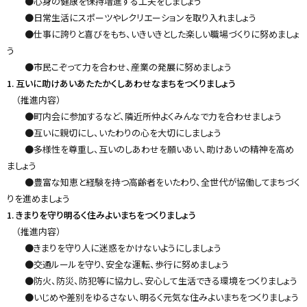
●心身の健康を保持増進する工夫をしましょう
y
●日常生活にスポーツやレクリエーションを取り入れましょう
●仕事に誇りと喜びをもち、いきいきとした楽しい職場づくりに努めましょ
う
●市民こぞって力を合わせ、産業の発展に努めましょう
1. 互いに助けあいあたたかくしあわせなまちをつくりましょう
（推進内容）
●町内会に参加するなど、隣近所仲よくみんなで力を合わせましょう
●互いに親切にし、いたわりの心を大切にしましょう
●多様性を尊重し、互いのしあわせを願いあい、助けあいの精神を高め
ましょう
●豊富な知恵と経験を持つ高齢者をいたわり、全世代が協働してまちづく
りを進めましょう
1. きまりを守り明るく住みよいまちをつくりましょう
（推進内容）
●きまりを守り人に迷惑をかけないようにしましょう
●交通ルールを守り、安全な運転、歩行に努めましょう
●防火、防災、防犯等に協力し、安心して生活できる環境をつくりましょう
●いじめや差別をゆるさない、明るく元気な住みよいまちをつくりましょう