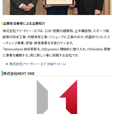
企業担当者様による企業紹介
株式会社アイ・ディー・エフは、公共・民間の建築物、土木構造物、スポーツ施
設等の防水工事、外壁改修工事、リニューアル工事のほか、抗菌抗ウィルスコ
ーティング事業、除雪・排雪事業を手掛けています。
「I(Innovation) 技術革新を、D(Dynamic) 積極的に取り入れ、F(Flexible) 柔軟
に事業を展開する」常に新しい事に挑戦する会社です。
株式会社アイ・ディー・エフ
（外部サイト）
（
新
株式会社NEXT ONE
規
ウ
ィ
ン
ド
ウ
で
開
き
ま
す
）