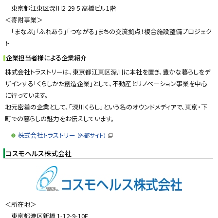
東京都江東区深川2-29-5 高橋ビル1階
＜寄附事業＞
「まなぶ」「ふれあう」「つながる」まちの交流拠点！複合施設整備プロジェク
ト
企業担当者様による企業紹介
株式会社トラストリーは、東京都江東区深川に本社を置き、豊かな暮らしをデ
ザインする「くらしかた創造企業」として、不動産とリノベーション事業を中心
に行っています。
地元密着の企業として、「深川くらし」という名のオウンドメディアで、東京・下
町での暮らしの魅力をお伝えしています。
株式会社トラストリー
（外部サイト）
（
新
コスモヘルス株式会社
規
ウ
ィ
ン
ド
ウ
で
開
＜所在地＞
き
ま
東京都港区新橋 1-12-9-10F
す