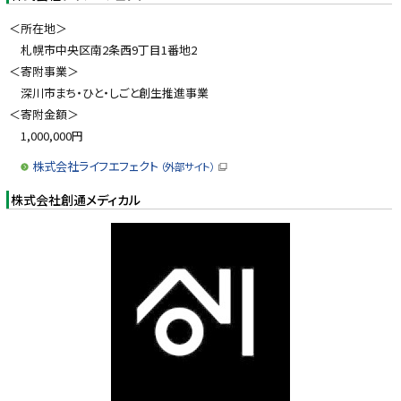
ウ
ィ
＜所在地＞
ン
ド
札幌市中央区南2条西9丁目1番地2
ウ
で
＜寄附事業＞
開
き
深川市まち・ひと・しごと創生推進事業
ま
す
＜寄附金額＞
）
1,000,000円
株式会社ライフエフェクト
（外部サイト）
（
新
株式会社創通メディカル
規
ウ
ィ
ン
ド
ウ
で
開
き
ま
す
）