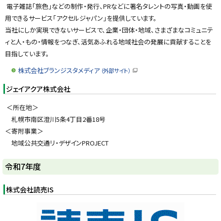
電子雑誌「旅色」などの制作・発行、PRなどに著名タレントの写真・動画を使
用できるサービス「アクセルジャパン」を提供しています。
当社にしか実現できないサービスで、企業・団体・地域、さまざまなコミュニテ
ィと人・もの・情報をつなぎ、活気あふれる地域社会の発展に貢献することを
目指しています。
株式会社ブランジスタメディア
（外部サイト）
（
新
ジェイアクア株式会社
規
ウ
ィ
＜所在地＞
ン
ド
札幌市南区澄川5条4丁目2番18号
ウ
で
＜寄附事業＞
開
き
地域公共交通リ・デザインPROJECT
ま
す
）
ト
令和7年度
ッ
プ
株式会社読売IS
に
戻