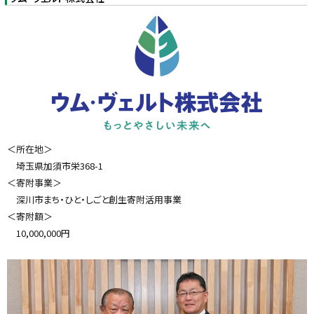
に
戻
る
＜所在地＞
埼玉県加須市栄368-1
＜寄附事業＞
深川市まち・ひと・しごと創生寄附活用事業
＜寄附額＞
10,000,000円