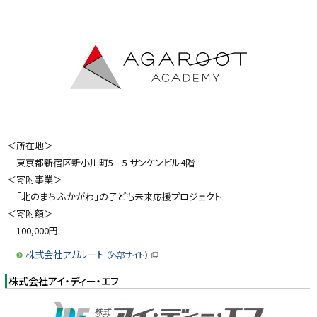
ィ
ン
ド
ウ
で
開
き
ま
す
）
＜所在地＞
東京都新宿区新小川町5－5 サンケンビル4階
＜寄附事業＞
「北のまち ふかがわ」の子ども未来応援プロジェクト
＜寄附額＞
100,000円
株式会社アガルート
（外部サイト）
（
新
株式会社アイ・ディー・エフ
規
ウ
ィ
ン