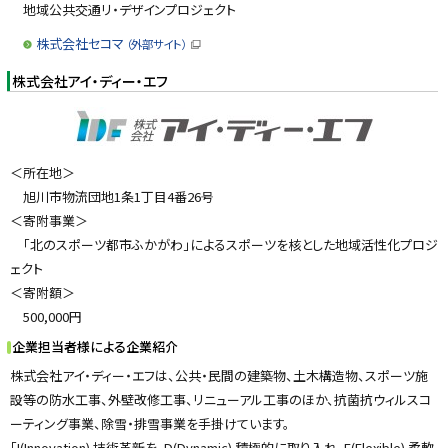
地域公共交通リ・デザインプロジェクト
株式会社セコマ
（外部サイト）
（
新
株式会社アイ・ディー・エフ
規
ウ
ィ
ン
ド
ウ
で
＜所在地＞
開
き
旭川市物流団地1条1丁目4番26号
ま
す
＜寄附事業＞
）
「北のスポーツ都市ふかがわ」によるスポーツを核とした地域活性化プロジ
ェクト
＜寄附額＞
500,000円
企業担当者様による企業紹介
株式会社アイ・ディー・エフは、公共・民間の建築物、土木構造物、スポーツ施
設等の防水工事、外壁改修工事、リニューアル工事のほか、抗菌抗ウィルスコ
ーティング事業、除雪・排雪事業を手掛けています。
「I(Innovation) 技術革新を、D(Dynamic) 積極的に取り入れ、F(Flexible) 柔軟