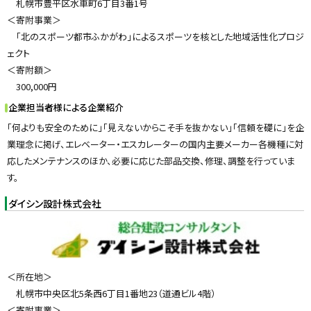
札幌市豊平区水車町6丁目3番1号
＜寄附事業＞
「北のスポーツ都市ふかがわ」によるスポーツを核とした地域活性化プロジ
ェクト
＜寄附額＞
300,000円
企業担当者様による企業紹介
「何よりも安全のために」「見えないからこそ手を抜かない」「信頼を礎に」を企
業理念に掲げ、エレベーター・エスカレーターの国内主要メーカー各機種に対
応したメンテナンスのほか、必要に応じた部品交換、修理、調整を行っていま
す。
ダイシン設計株式会社
＜所在地＞
札幌市中央区北5条西6丁目1番地23（道通ビル4階）
＜寄附事業＞