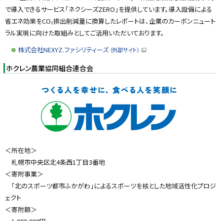
で導入できるサービス「ネクシーズZERO」を提供しています。導入設備による
省エネ効果をCO₂排出削減量に換算したレポートは、企業のカーボンニュート
ラル実現に向けた取組みとしてご活用いただいております。
株式会社NEXYZ.ファシリティーズ
（外部サイト）
（
新
ホクレン農業協同組合連合会
規
ウ
ィ
ン
ド
ウ
で
開
き
ま
す
）
＜所在地＞
札幌市中央区北4条西1丁目3番地
＜寄附事業＞
「北のスポーツ都市ふかがわ」によるスポーツを核とした地域活性化プロジ
ェクト
＜寄附額＞