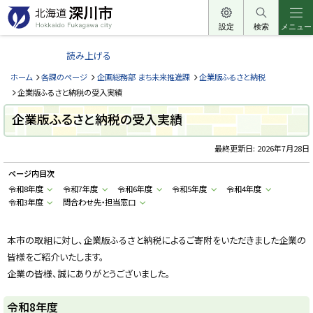
本
文
設定
検索
メニュー
北
へ
海
読み上げる
メ
道
ニ
ホーム
各課のページ
企画総務部 まち未来推進課
企業版ふるさと納税
深
ュ
企業版ふるさと納税の受入実績
川
ー
企業版ふるさと納税の受入実績
市
へ
H
o
最終更新日:
2026年7月28日
k
k
ページ内目次
a
i
令和8年度
令和7年度
令和6年度
令和5年度
令和4年度
d
令和3年度
問合わせ先・担当窓口
o
F
u
k
本市の取組に対し、企業版ふるさと納税によるご寄附をいただきました企業の
a
g
皆様をご紹介いたします。
a
w
企業の皆様、誠にありがとうございました。
a
c
i
令和8年度
t