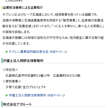
1,000,000円
企業担当者様による企業紹介
ホクレンはJAグループ北海道において、経済事業を担っている組織です。
全国の消費者に北海道農畜産物を供給する「販売事業」と、生産者の営農活
動を支える「営農支援」を行っており、「つくる人を幸せに、食べる人を笑顔に」
の実現を目指します。
北海道の発展には地域の活性化が不可欠なため、地方創生に繋がる取り組
みを応援しています。
ホクレン農業協同組合連合会
（外部サイト）
（
新
弁護士法人岡野法律事務所
規
ウ
ィ
＜所在地＞
ン
ド
広島県広島市中区基町13番13号 広島基町NSビル6階
ウ
で
＜寄附事業＞
開
き
子育て応援！全力プロジェクト
ま
す
弁護士法人岡野法律事務所
）
（外部サイト）
（
新
株式会社アガルート
規
ウ