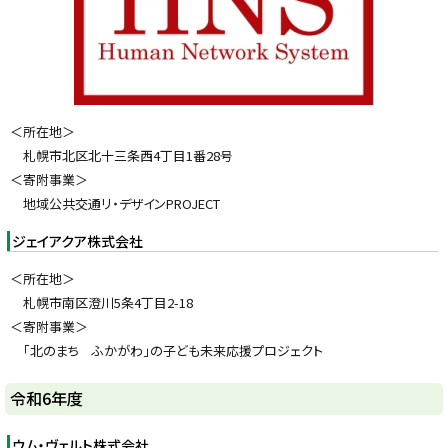
＜所在地＞
札幌市北区北十三条西4丁目1番28号
＜寄附事業＞
地域公共交通リ・デザインPROJECT
ジェイアクア株式会社
＜所在地＞
札幌市南区澄川5条4丁目2-18
＜寄附事業＞
「北のまち ふかがわ」の子ども未来応援プロジェクト
ト
令和6年度
ッ
プ
ウム・ヴェルト株式会社