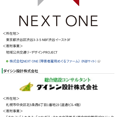
＜所在地＞
東京都渋谷区渋谷3-3-5 NBF渋谷イースト3F
＜寄附事業＞
地域公共交通リ・デザインPROJECT
株式会社NEXT ONE（障害者雇用めぐるファーム）
（外部サイト）
（
新
ダイシン設計株式会社
規
ウ
ィ
ン
ド
ウ
で
開
＜所在地＞
き
ま
札幌市中央区北5条西6丁目1番地23（道通ビル4階）
す
）
＜寄附事業＞