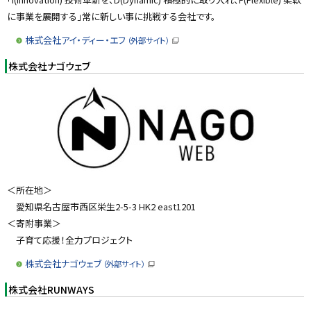
に事業を展開する」常に新しい事に挑戦する会社です。
株式会社アイ・ディー・エフ
（外部サイト）
（
新
株式会社ナゴウェブ
規
ウ
ィ
ン
ド
ウ
で
開
き
ま
す
）
＜所在地＞
愛知県名古屋市西区栄生2-5-3 HK2 east1201
＜寄附事業＞
子育て応援！全力プロジェクト
株式会社ナゴウェブ
（外部サイト）
（
新
株式会社RUNWAYS
規
ウ
ィ