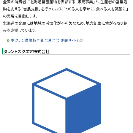
全国の消費者に北海道農畜産物を供給する「販売事業」と、生産者の営農活
動を支える「営農支援」を行っており、「つくる人を幸せに、食べる人を笑顔に」
の実現を目指します。
北海道の発展には地域の活性化が不可欠なため、地方創生に繋がる取り組
みを応援しています。
ホクレン農業協同組合連合会
（外部サイト）
（
新
タレントスクエア株式会社
規
ウ
ィ
ン
ド
ウ
で
開
き
ま
す
）