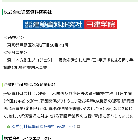
y
株式会社建築資料研究社
＜所在地＞
東京都豊島区池袋2丁目50番地1号
＜寄附事業＞
深川地方創生プロジェクト ー農業を活かした産・官・学連携による担い手
育成と地場産業創出事業－
企業担当者様による企業紹介
建築資料研究社は、建築・土木関係及び宅建等の資格取得学校「日建学院」
（全国114校）を運営、建築関係ソフトウエア及び各種OA機器の販売、建築関
係出版事業（定期刊行物、資格取得関係書籍、その他企画出版）などを通じ
て、厳しい経済環境に対応できる建設産業界の支援・育成に寄与しています。
株式会社建築資料研究社
（外部サイト）
（
新
株式会社ライフエフェクト
規