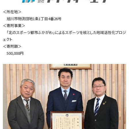
ド
ウ
で
＜所在地＞
開
き
旭川市物流団地1条1丁目4番26号
ま
す
＜寄附事業＞
）
「北のスポーツ都市ふかがわ」によるスポーツを核とした地域活性化プロジ
ェクト
＜寄附額＞
500,000円