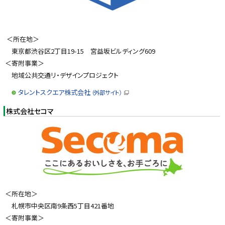
＜所在地＞
東京都渋谷区2丁目19-15 宮益坂ビルディング609
＜寄附事業＞
地域公共交通リ・デザインプロジェクト
タレントスクエア株式会社
（外部サイト）
（
新
株式会社セコマ
規
ウ
ィ
ン
ド
ウ
で
開
き
ま
す
）
＜所在地＞
札幌市中央区南9条西5丁目421番地
＜寄附事業＞