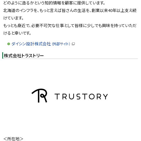
どのように造るかという知的情報を顧客に提供しています。
北海道のインフラを、もっと言えば皆さんの生活を、創業以来40年以上支え続
けています。
もっとも身近で、必要不可欠な仕事として皆様に少しでも興味を持っていただ
けると幸いです。
ダイシン設計株式会社
（外部サイト）
（
新
株式会社トラストリー
規
ウ
ィ
ン
ド
ウ
で
開
き
ま
す
）
＜所在地＞