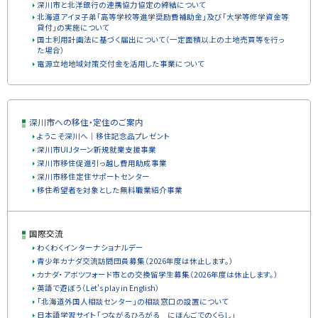
深川市と北洋銀行の連携協力協定の締結について
北海道アイヌ子弟「高等学校等進学奨励費補助金」及び「大学等修学資金等
貸付」の実施について
国土利用計画法に基づく届出について（一定面積以上の土地売買等を行っ
た場合）
電源立地地域対策交付金を活用した事業について
ト
深川市への移住・定住のご案内
ッ
ようこそ深川へ｜移住記念品プレゼント
プ
深川市UIJターン新規就業支援事業
に
深川市移住促進引っ越し費用助成事業
戻
深川市移住定住サポートセンター
移住希望者を対象とした無料職業紹介事業
る
国際交流
わくわくインターナショナルデー
青少年カナダ交流訪問団員募集（2026年度は休止します。）
カナダ・アボツフォード市との交換留学生募集（2026年度は休止します。）
英語で遊ぼう（Let's play in English）
「北海道外国人相談センター」の相談窓口の設置について
日本語学習サイト「つながるひろがる にほんごでのくらし」