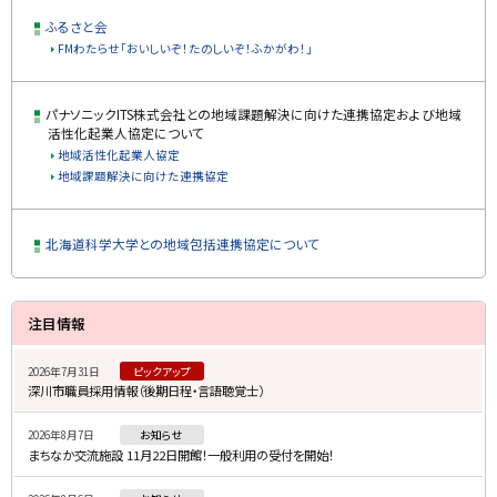
ふるさと会
FMわたらせ「おいしいぞ！たのしいぞ！ふかがわ！」
パナソニックITS株式会社との地域課題解決に向けた連携協定および地域
活性化起業人協定について
地域活性化起業人協定
地域課題解決に向けた連携協定
北海道科学大学との地域包括連携協定について
サ
ト
注目情報
ッ
イ
プ
2026年7月31日
ピックアップ
ド
深川市職員採用情報（後期日程・言語聴覚士）
に
・
戻
2026年8月7日
お知らせ
メ
る
まちなか交流施設 11月22日開館！一般利用の受付を開始！
ニ