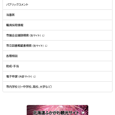
規
パブリックコメント
ウ
ィ
ン
ド
当番医
ウ
で
開
職員採用情報
き
ま
す
）
市議会会議録検索
（別サイト）
（
新
規
市立図書館蔵書検索
（別サイト）
ウ
（
ィ
新
ン
規
ド
各種相談
ウ
ウ
ィ
で
ン
開
ド
助成・手当
き
ウ
ま
で
す
開
）
電子申請
（外部サイト）
き
（
ま
新
す
規
）
市内学校（小・中学校、高校、大学など）
ウ
ィ
ン
ド
ウ
で
関
開
き
連
ま
す
サ