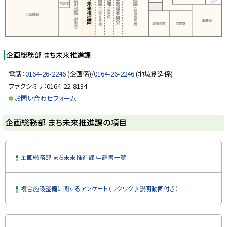
部
y
ま
ち
未
来
推
進
企画総務部 まち未来推進課
課
の
電話：
0164-26-2246
(企画係)/
0164-26-2246
(地域創造係)
項
ファクシミリ：0164-22-8134
目
お問い合わせフォーム
ト
企画総務部 まち未来推進課の項目
ッ
プ
に
企画総務部 まち未来推進課 申請書一覧
戻
る
複合施設整備に関するアンケート（ワクワク♪説明動画付き）
ト