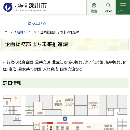
本
文
設定
検索
メニュー
北
へ
海
読み上げる
メ
道
ニ
ホーム
各課のページ
企画総務部 まち未来推進課
深
ュ
川
企画総務部 まち未来推進課
ー
市
へ
ペ
H
ー
o
市行政の総合企画、公共交通、北空知圏域の振興、少子化対策、私学振興、移
ジ
k
k
住・定住、男女共同参画、人材育成、国際交流など
内
a
目
i
次
d
窓口情報
o
窓
F
口
u
情
k
報
a
g
a
企
w
画
a
総
c
i
務
t