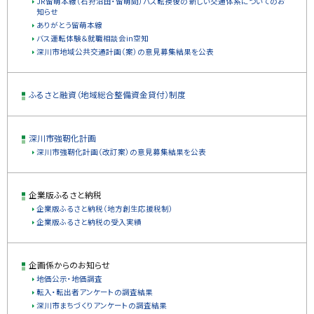
JR留萌本線（石狩沼田・留萌間）バス転換後の 新しい交通体系についてのお
知らせ
ありがとう留萌本線
バス運転体験＆就職相談会in空知
深川市地域公共交通計画（案）の意見募集結果を公表
ふるさと融資（地域総合整備資金貸付）制度
深川市強靭化計画
深川市強靭化計画（改訂案）の意見募集結果を公表
企業版ふるさと納税
企業版ふるさと納税（地方創生応援税制）
企業版ふるさと納税の受入実績
企画係からのお知らせ
地価公示・地価調査
転入・転出者アンケートの調査結果
深川市まちづくりアンケートの調査結果