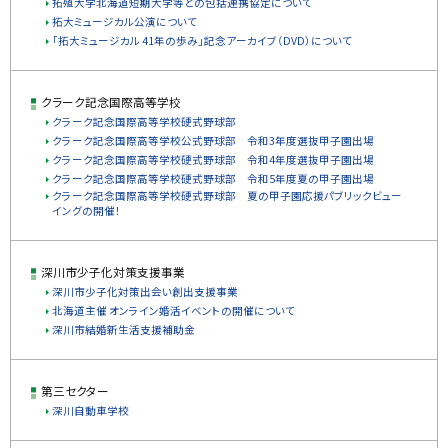
拓殖大学北海道短期大学等との包括連携協定について
拓大ミュージカル公演について
「拓大ミュージカル 41年の歩み」記念アーカイブ（DVD）について
クラーク記念国際高等学校
クラーク記念国際高等学校硬式野球部
クラーク記念国際高等学校公式野球部 令和3年度選抜甲子園出場
クラーク記念国際高等学校硬式野球部 令和4年度選抜甲子園出場
クラーク記念国際高等学校硬式野球部 令和5年度夏の甲子園出場
クラーク記念国際高等学校硬式野球部 夏の甲子園応援パブリックビュー
イングの開催！
深川市少子化対策支援事業
深川市少子化対策出会い創出支援事業
北海道主催 オンライン婚活イベントの開催について
深川市結婚新生活支援補助金
第三セクター
深川自動車学校