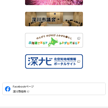
）
イ
ト
公
Facebookページ
式
深川市役所
S
（
新
N
規
ウ
S
ィ
ン