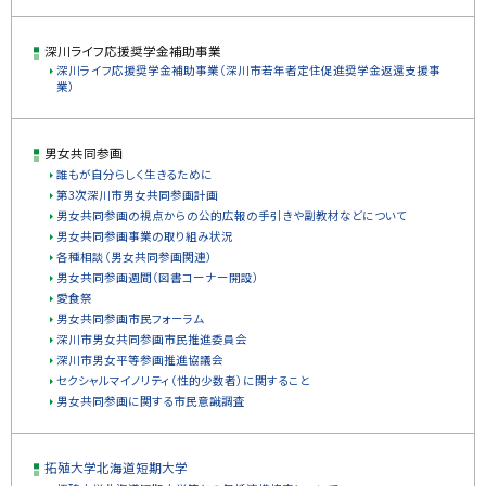
深川ライフ応援奨学金補助事業
深川ライフ応援奨学金補助事業（深川市若年者定住促進奨学金返還支援事
業）
男女共同参画
誰もが自分らしく生きるために
第3次深川市男女共同参画計画
男女共同参画の視点からの公的広報の手引きや副教材などについて
男女共同参画事業の取り組み状況
各種相談（男女共同参画関連）
男女共同参画週間（図書コーナー開設）
愛食祭
男女共同参画市民フォーラム
深川市男女共同参画市民推進委員会
深川市男女平等参画推進協議会
セクシャルマイノリティ（性的少数者）に関すること
男女共同参画に関する市民意識調査
拓殖大学北海道短期大学