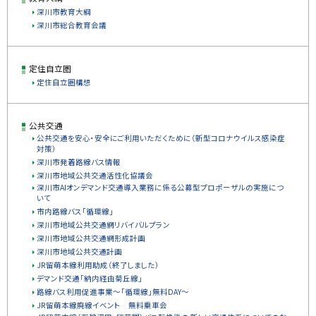
深川市教育大綱
深川市総合教育会議
定住自立圏
定住自立圏構想
公共交通
公共交通を安心・安全にご利用いただくために（新型コロナウイルス感染症
対策）
深川市発着路線バス情報
深川市地域公共交通活性化協議会
深川市AIオンデマンド交通導入業務に係る公募型プロポーザルの実施につ
いて
市内路線バス「循環線」
深川市地域公共交通網リバイバルプラン
深川市地域公共交通網形成計画
深川市地域公共交通計画
JR留萌本線利用助成（終了しました）
デマンド交通「納内経由菊丘線」
路線バス利用促進事業～「循環線」無料DAY～
JR留萌本線廃線イベント 無料乗車会