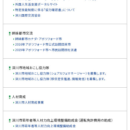
外国人生活支援ポータルサイト
特定技能制度に係る「協力確認書」について
深川国際交流協会
姉妹都市交流
姉妹都市カナダ・アボツフォード市
2016年アボツフォード市公式訪問団来市
2019年アボツフォード市へ市民訪問団を派遣
深川市地域おこし協力隊
深川市地域おこし協力隊（シェアカフェマネージャー）を募集します。
深川市地域おこし協力隊（移住定住推進、情報発信）を募集します。
人材育成
深川市人材育成事業
深川市若年者等人材力向上環境整備助成金（運転免許費用の助成）
深川市若年者等人材力向上環境整備助成金