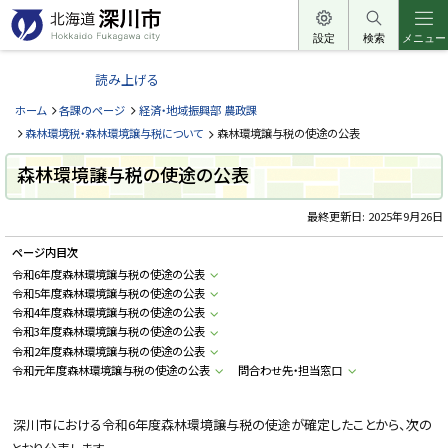
本
文
設定
検索
メニュー
北
へ
海
読み上げる
メ
道
ニ
ホーム
各課のページ
経済・地域振興部 農政課
深
ュ
森林環境税・森林環境譲与税について
森林環境譲与税の使途の公表
川
ー
市
森林環境譲与税の使途の公表
へ
H
o
最終更新日:
2025年9月26日
k
k
a
ページ内目次
i
令和6年度森林環境譲与税の使途の公表
d
o
令和5年度森林環境譲与税の使途の公表
F
令和4年度森林環境譲与税の使途の公表
u
令和3年度森林環境譲与税の使途の公表
k
a
令和2年度森林環境譲与税の使途の公表
g
令和元年度森林環境譲与税の使途の公表
問合わせ先・担当窓口
a
w
a
c
深川市における令和6年度森林環境譲与税の使途が確定したことから、次の
i
t