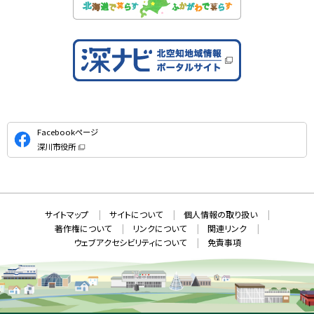
公
Facebookページ
式
深川市役所
S
（
新
N
規
ウ
S
ィ
ン
ド
本
ウ
サ
サイトマップ
サイトについて
個人情報の取り扱い
で
文
開
イ
著作権について
リンクについて
関連リンク
へ
き
ト
ま
ウェブアクセシビリティについて
免責事項
戻
す
情
）
る
メ
報
ニ
ュ
ー