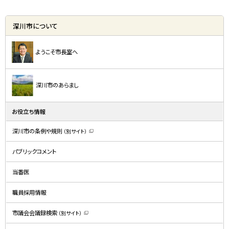
深川市について
ようこそ市長室へ
深川市のあらまし
お役立ち情報
深川市の条例や規則
（別サイト）
（
新
規
パブリックコメント
ウ
ィ
ン
ド
当番医
ウ
で
開
職員採用情報
き
ま
す
）
市議会会議録検索
（別サイト）
（
新