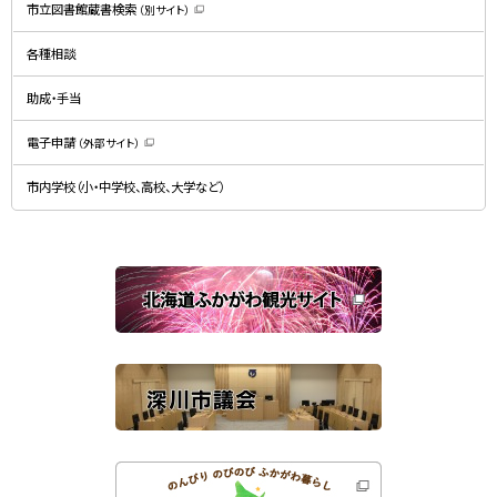
規
市立図書館蔵書検索
（別サイト）
ウ
（
ィ
新
ン
規
ド
各種相談
ウ
ウ
ィ
で
ン
開
ド
助成・手当
き
ウ
ま
で
す
開
）
電子申請
（外部サイト）
き
（
ま
新
す
規
）
市内学校（小・中学校、高校、大学など）
ウ
ィ
ン
ド
ウ
で
関
開
き
連
ま
す
サ
）
イ
ト