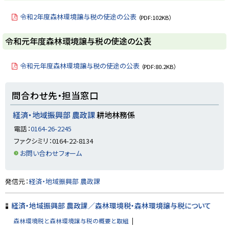
る
ッ
プ
令和2年度森林環境譲与税の使途の公表
（PDF:102KB）
に
戻
ト
令和元年度森林環境譲与税の使途の公表
る
ッ
プ
令和元年度森林環境譲与税の使途の公表
（PDF:80.2KB）
に
戻
ト
問合わせ先・担当窓口
る
ッ
プ
経済・地域振興部 農政課
耕地林務係
に
電話：
0164-26-2245
戻
ファクシミリ：0164-22-8134
る
お問い合わせフォーム
ト
発信元：
経済・地域振興部 農政課
ッ
プ
経済・地域振興部 農政課／森林環境税・森林環境譲与税について
に
森林環境税と森林環境譲与税の概要と取組
戻