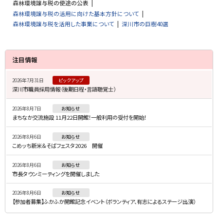
森林環境譲与税の使途の公表
る
森林環境譲与税の活用に向けた基本方針について
森林環境譲与税を活用した事業について
深川市の巨樹40選
サ
注目情報
イ
2026年7月31日
ピックアップ
ド
深川市職員採用情報（後期日程・言語聴覚士）
・
2026年8月7日
お知らせ
メ
まちなか交流施設 11月22日開館！一般利用の受付を開始！
ニ
2026年8月6日
お知らせ
ュ
こめッち新米＆そばフェスタ2026 開催
ー
2026年8月6日
お知らせ
市長タウンミーティングを開催しました
2026年8月6日
お知らせ
【参加者募集】ふかふか開館記念イベント（ボランティア、有志によるステージ出演）