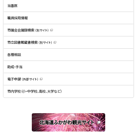
ン
ド
当番医
ウ
で
開
職員採用情報
き
ま
す
）
市議会会議録検索
（別サイト）
（
新
規
市立図書館蔵書検索
（別サイト）
ウ
（
ィ
新
ン
規
ド
各種相談
ウ
ウ
ィ
で
ン
開
ド
助成・手当
き
ウ
ま
で
す
開
）
電子申請
（外部サイト）
き
（
ま
新
す
規
）
市内学校（小・中学校、高校、大学など）
ウ
ィ
ン
ド
ウ
で
関
開
き
連
ま
す
サ
）
イ
ト