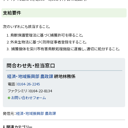
y
ト
支給要件
ッ
プ
次のいずれにも該当すること。
に
鳥獣保護管理法に基づく捕獲許可を得ること。
戻
外来生物法に基づく防除従事者登録をすること。
る
捕獲個体を深川市有害鳥獣処理施設に運搬し、適切に処分すること。
ト
問合わせ先・担当窓口
ッ
プ
経済・地域振興部 農政課
耕地林務係
に
電話：
0164-26-2245
戻
ファクシミリ：0164-22-8134
る
お問い合わせフォーム
ト
発信元：
経済・地域振興部 農政課
ッ
プ
関連カテゴリー