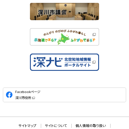
公
Facebookページ
式
深川市役所
S
（
新
N
規
ウ
S
ィ
ン
ド
本
ウ
サ
サイトマップ
サイトについて
個人情報の取り扱い
で
文