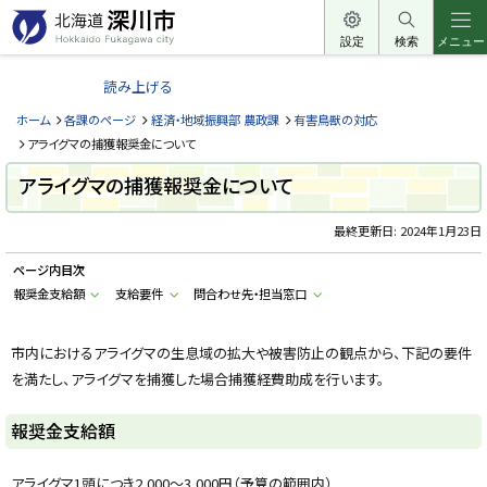
本
文
設定
検索
メニュー
北
へ
海
読み上げる
メ
道
ニ
ホーム
各課のページ
経済・地域振興部 農政課
有害鳥獣の対応
深
ュ
アライグマの捕獲報奨金について
川
ー
アライグマの捕獲報奨金について
市
へ
H
o
最終更新日:
2024年1月23日
k
k
ページ内目次
a
i
報奨金支給額
支給要件
問合わせ先・担当窓口
d
o
F
u
市内におけるアライグマの生息域の拡大や被害防止の観点から、下記の要件
k
を満たし、アライグマを捕獲した場合捕獲経費助成を行います。
a
g
a
w
報奨金支給額
a
c
i
アライグマ1頭につき2,000～3,000円（予算の範囲内）
t