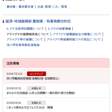
に
農林業／農林業支援
水道・環境・ごみ／環境
戻
る
経済・地域振興部 農政課／有害鳥獣の対応
ヒグマ注意特別期間について
ヒグマの目撃情報
アライグマの捕獲報奨金について
アライグマ捕獲講習会の開催について
アライグマ等の捕獲について
アライグマ等捕獲用箱ワナの貸出について
深川市有害鳥獣処理施設
サ
注目情報
イ
2026年7月31日
ピックアップ
ド
深川市職員採用情報（後期日程・言語聴覚士）
・
2026年8月7日
お知らせ
メ
まちなか交流施設 11月22日開館！一般利用の受付を開始！
ニ
2026年8月6日
お知らせ
ュ
こめッち新米＆そばフェスタ2026 開催